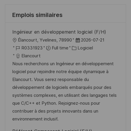
Emplois similaires
Ingénieur en développement logiciel (F/H)
l
D
Élancourt, Yvelines, 78990
2026-07-21
o
R
C
a
R0331923
Full time
Logiciel
c
é
a
t
Elancourt
a
f
t
e
Nous recherchons un Ingénieur en développement
l
é
é
d
logiciel pour rejoindre notre équipe dynamique à
i
r
g
’
Elancourt. Vous serez responsable du
s
e
o
a
développement de logiciels embarqués pour des
a
n
r
f
systèmes complexes, en utilisant des langages tels
t
c
i
f
que C/C++ et Python. Rejoignez-nous pour
i
e
e
i
contribuer à des projets innovants dans un
o
d
c
environnement inclusif.
n
u
h