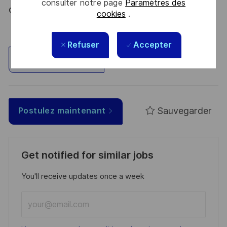
consulter notre page
Paramètres des
du 09 août 2021.
cookies
.
Refuser
Accepter
Explorez un site
Sauvegarder
Postulez maintenant
Get notified for similar jobs
You'll receive updates once a week
Enter
Email
address