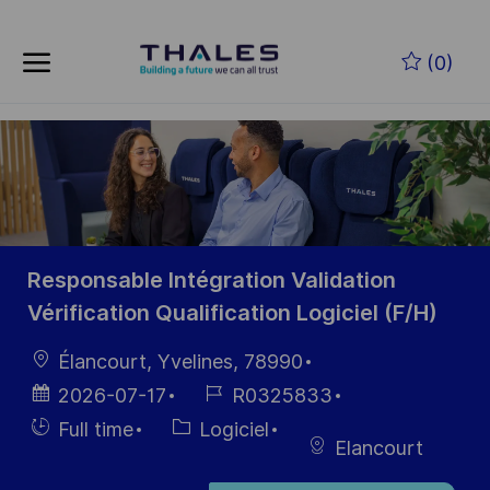
Skip to main content
Skip to main content
(0)
-
-
Responsable Intégration Validation
Vérification Qualification Logiciel (F/H)
localisation
Élancourt, Yvelines, 78990
Date
Référence
2026-07-17
R0325833
d’affichage
du poste
Hiring
Catégorie
Full time
Logiciel
Elancourt
Type