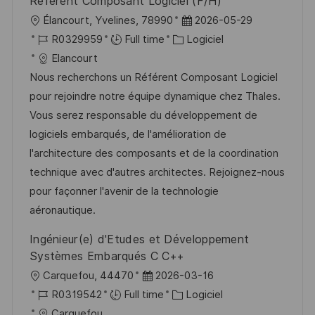
Référent Composant Logiciel (F/H)
p
a
l
D
Élancourt, Yvelines, 78990
2026-05-29
o
g
o
R
C
a
R0329959
Full time
Logiciel
s
e
c
é
a
t
Elancourt
t
a
f
t
e
Nous recherchons un Référent Composant Logiciel
e
l
é
é
d
pour rejoindre notre équipe dynamique chez Thales.
i
r
g
’
Vous serez responsable du développement de
s
e
o
a
logiciels embarqués, de l'amélioration de
a
n
r
f
l'architecture des composants et de la coordination
t
c
i
f
technique avec d'autres architectes. Rejoignez-nous
i
e
e
i
pour façonner l'avenir de la technologie
o
d
c
aéronautique.
n
u
h
Ingénieur(e) d'Etudes et Développement
p
a
Systèmes Embarqués C C++
o
g
l
D
Carquefou, 44470
2026-03-16
s
e
o
R
a
C
R0319542
Full time
Logiciel
t
c
é
t
a
Carquefou