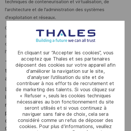
techniques de conteneurisation et virtualisation, de
l'architecture et de l'administration des systèmes
d'exploitation et réseaux.
On vous reconnait pour votre leadership et votre
autonomie. Vous êtes force de proposition dans une
organisation orientée projet et vous avez le sens de
l'engagement et des résultats.
En cliquant sur “Accepter les cookies”, vous
acceptez que Thales et ses partenaires
Thales, entreprise Handi-Engagée, reconnait
déposent des cookies sur votre appareil afin
tous les talents. La diversité est notre meilleur
d’améliorer la navigation sur le site,
d’analyser l’utilisation du site et de
atout. Postulez et rejoignez nous !
contribuer à nos efforts de recrutement et
Le poste pouvant nécessiter d'accéder à des
de marketing des talents. Si vous cliquez sur
« Refuser », seuls les cookies techniques
informations relevant du secret de la défense
nécessaires au bon fonctionnement du site
nationale, la personne retenue fera l'objet d'une
seront utilisés et si vous continuez à
procédure d’habilitation, conformément aux
naviguer sans faire de choix, cela sera
considéré comme un refus de déposer des
dispositions des articles R.2311-1 et suivants du
cookies. Pour plus d’informations, veuillez
Code de la défense et de l’IGI 1300 SGDSN/PSE