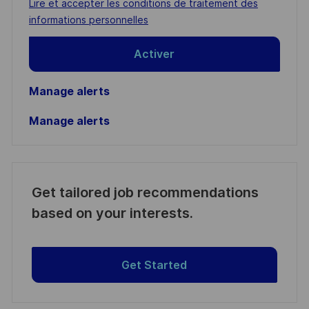
Required
Lire et accepter les conditions de traitement des
(Required)
informations personnelles
Activer
Manage alerts
Manage alerts
Get tailored job recommendations
based on your interests.
Get Started