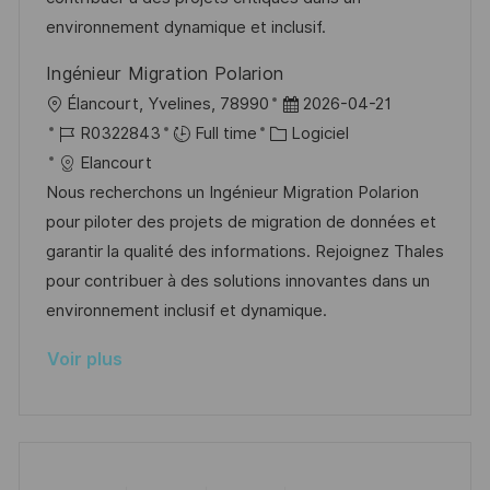
i
e
e
i
environnement dynamique et inclusif.
o
d
c
Ingénieur Migration Polarion
n
u
h
l
D
Élancourt, Yvelines, 78990
2026-04-21
p
a
o
R
C
a
R0322843
Full time
Logiciel
o
g
c
é
a
t
Elancourt
s
e
a
f
t
e
Nous recherchons un Ingénieur Migration Polarion
t
l
é
é
d
pour piloter des projets de migration de données et
e
i
r
g
’
garantir la qualité des informations. Rejoignez Thales
s
e
o
a
pour contribuer à des solutions innovantes dans un
a
n
r
f
environnement inclusif et dynamique.
t
c
i
f
Voir plus
i
e
e
i
o
d
c
n
u
h
p
a
o
g