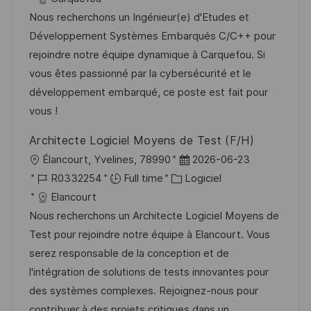
e
a
f
e
t
Nous recherchons un Ingénieur(e) d'Etudes et
l
é
d
é
Développement Systèmes Embarqués C/C++ pour
i
r
’
g
rejoindre notre équipe dynamique à Carquefou. Si
s
e
a
o
vous êtes passionné par la cybersécurité et le
a
n
f
r
développement embarqué, ce poste est fait pour
t
c
f
i
vous !
i
e
i
e
Architecte Logiciel Moyens de Test (F/H)
o
d
c
l
D
Élancourt, Yvelines, 78990
2026-06-23
n
u
h
o
R
C
a
R0332254
Full time
Logiciel
p
a
c
é
a
t
Elancourt
o
g
a
f
t
e
Nous recherchons un Architecte Logiciel Moyens de
s
e
l
é
é
d
Test pour rejoindre notre équipe à Elancourt. Vous
t
i
r
g
’
serez responsable de la conception et de
e
s
e
o
a
l'intégration de solutions de tests innovantes pour
a
n
r
f
des systèmes complexes. Rejoignez-nous pour
t
c
i
f
contribuer à des projets critiques dans un