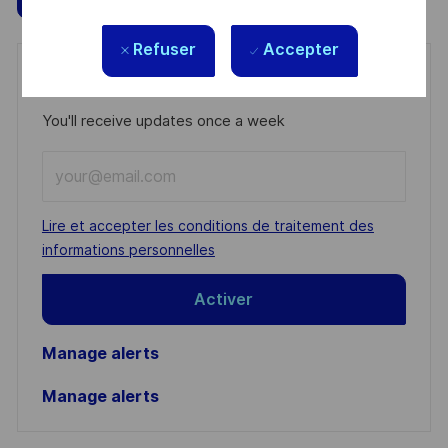
Refuser
Accepter
Get notified for similar jobs
You'll receive updates once a week
Enter
Email
address
Required
Lire et accepter les conditions de traitement des
(Required)
informations personnelles
Activer
Manage alerts
Manage alerts