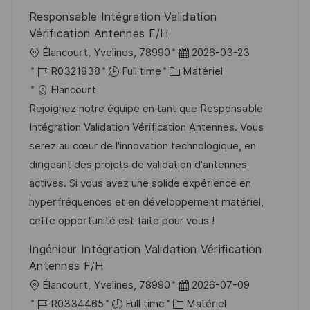
n
u
h
Responsable Intégration Validation
p
a
Vérification Antennes F/H
o
g
l
D
Élancourt, Yvelines, 78990
2026-03-23
s
e
o
R
C
a
R0321838
Full time
Matériel
t
c
é
a
t
Elancourt
e
a
f
t
e
Rejoignez notre équipe en tant que Responsable
l
é
é
d
Intégration Validation Vérification Antennes. Vous
i
r
g
’
serez au cœur de l'innovation technologique, en
s
e
o
a
dirigeant des projets de validation d'antennes
a
n
r
f
actives. Si vous avez une solide expérience en
t
c
i
f
hyperfréquences et en développement matériel,
i
e
e
i
cette opportunité est faite pour vous !
o
d
c
Ingénieur Intégration Validation Vérification
n
u
h
Antennes F/H
p
a
l
D
Élancourt, Yvelines, 78990
2026-07-09
o
g
o
R
C
a
R0334465
Full time
Matériel