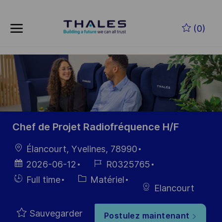
Skip to main content
Skip to main content
(0)
-
-
Chef de Projet Radiofréquence H/F
localisation
Élancourt, Yvelines, 78990
Date
Référence
2026-06-12
R0325765
d’affichage
du poste
Hiring
Catégorie
Full time
Matériel
Elancourt
Type
Sauvegarder
Postulez maintenant