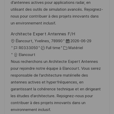
a
n
r
f
d'antennes actives pour applications radar, en
t
c
i
f
utilisant des outils de simulation avancés. Rejoignez-
i
e
e
i
nous pour contribuer à des projets innovants dans
o
d
c
un environnement inclusif.
n
u
h
Architecte Expert Antennes F/H
p
a
l
D
Élancourt, Yvelines, 78990
2026-06-29
o
g
o
R
C
a
R0333050
Full time
Matériel
s
e
c
é
a
t
Elancourt
t
a
f
t
e
Nous recherchons un Architecte Expert Antennes
e
l
é
é
d
pour rejoindre notre équipe à Elancourt. Vous serez
i
r
g
’
responsable de l'architecture matérielle des
s
e
o
a
antennes actives et hyperfréquences, en
a
n
r
f
garantissant la cohérence technique et en dirigeant
t
c
i
f
les études d'architecture. Rejoignez-nous pour
i
e
e
i
contribuer à des projets innovants dans un
o
d
c
environnement inclusif.