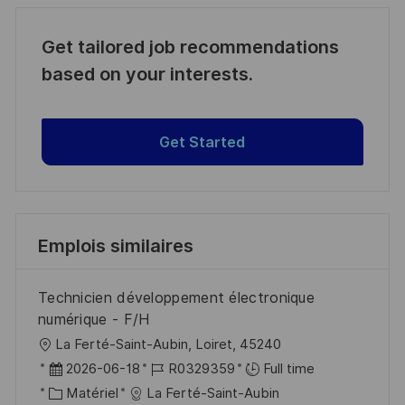
Get tailored job recommendations
based on your interests.
Get Started
Emplois similaires
Technicien développement électronique
numérique - F/H
l
La Ferté-Saint-Aubin, Loiret, 45240
o
D
R
2026-06-18
R0329359
Full time
c
a
C
é
Matériel
La Ferté-Saint-Aubin