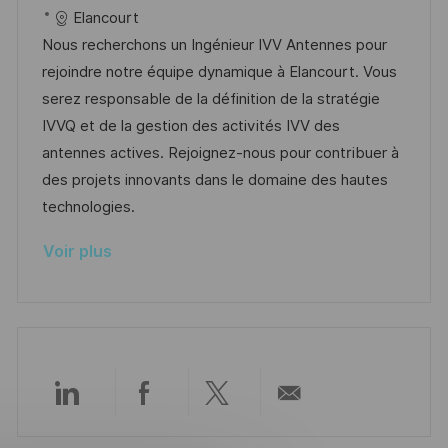
s
e
c
é
a
t
Elancourt
t
a
f
t
e
Nous recherchons un Ingénieur IVV Antennes pour
e
l
é
é
d
rejoindre notre équipe dynamique à Elancourt. Vous
i
r
g
’
serez responsable de la définition de la stratégie
s
e
o
a
IVVQ et de la gestion des activités IVV des
a
n
r
f
antennes actives. Rejoignez-nous pour contribuer à
t
c
i
f
des projets innovants dans le domaine des hautes
i
e
e
i
technologies.
o
d
c
Voir plus
n
u
h
p
a
o
g
s
e
t
e
Partager
Partager
Partager
Partager