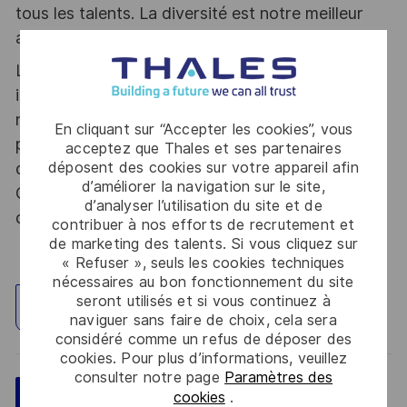
tous les talents. La diversité est notre meilleur
atout. Postulez et rejoignez nous !
Le poste pouvant nécessiter d'accéder à des
informations relevant du secret de la défense
nationale, la personne retenue fera l'objet d'une
En cliquant sur “Accepter les cookies”, vous
procédure d’habilitation, conformément aux
acceptez que Thales et ses partenaires
déposent des cookies sur votre appareil afin
dispositions des articles R.2311-1 et suivants du
d’améliorer la navigation sur le site,
Code de la défense et de l’IGI 1300 SGDSN/PSE
d’analyser l’utilisation du site et de
du 09 août 2021.
contribuer à nos efforts de recrutement et
de marketing des talents. Si vous cliquez sur
« Refuser », seuls les cookies techniques
nécessaires au bon fonctionnement du site
seront utilisés et si vous continuez à
Explorez un site
naviguer sans faire de choix, cela sera
considéré comme un refus de déposer des
cookies. Pour plus d’informations, veuillez
consulter notre page
Paramètres des
cookies
.
Sauvegarder
Postulez maintenant