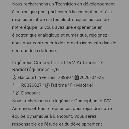
a
t
a
f
Nous recherchons un Technicien en développement
l
e
t
é
électronique pour participer à la conception et à la
i
d
é
r
mise au point de cartes électroniques au sein de
s
’
g
e
notre équipe. Si vous avez une expérience en
a
a
o
n
électronique analogique et numérique, rejoignez-
t
f
r
c
nous pour contribuer à des projets innovants dans le
i
f
i
e
secteur de la défense.
o
i
e
d
Ingénieur Conception et IVV Antennes et
n
c
u
Radiofréquences F/H
h
p
l
D
Élancourt, Yvelines, 78990
2026-04-23
a
o
o
R
C
a
R0326627
Full time
Matériel
g
s
c
é
a
t
Elancourt
e
t
a
f
t
e
Nous recherchons un Ingénieur Conception et IVV
e
l
é
é
d
Antennes et Radiofréquences pour rejoindre notre
i
r
g
’
équipe dynamique à Elancourt. Vous serez
s
e
o
a
responsable de l'étude et du développement