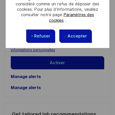
considéré comme un refus de déposer des
Get notified for similar jobs
cookies. Pour plus d’informations, veuillez
consulter notre page
Paramètres des
You'll receive updates once a week
cookies
.
Enter
Email
Refuser
Accepter
address
Required
Lire et accepter les conditions de traitement des
(Required)
informations personnelles
Activer
Manage alerts
Manage alerts
Get tailored job recommendations