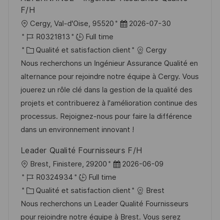
i
e
i
i
F/H
o
d
e
c
l
D
Cergy, Val-d'Oise, 95520
2026-07-30
n
u
h
o
R
a
R0321813
Full time
p
a
c
é
C
t
Qualité et satisfaction client
Cergy
o
g
a
f
a
e
Nous recherchons un Ingénieur Assurance Qualité en
s
e
l
é
t
d
alternance pour rejoindre notre équipe à Cergy. Vous
t
i
r
é
’
jouerez un rôle clé dans la gestion de la qualité des
e
s
e
g
a
projets et contribuerez à l'amélioration continue des
a
n
o
f
processus. Rejoignez-nous pour faire la différence
t
c
r
f
dans un environnement innovant !
i
e
i
i
Leader Qualité Fournisseurs F/H
o
d
e
c
l
D
Brest, Finistere, 29200
2026-06-09
n
u
h
o
R
a
R0324934
Full time
p
a
c
é
C
t
Qualité et satisfaction client
Brest
o
g
a
f
a
e
Nous recherchons un Leader Qualité Fournisseurs
s
e
l
é
t
d
pour rejoindre notre équipe à Brest. Vous serez