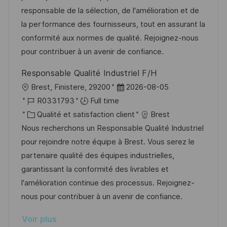
t
i
r
é
’
responsable de la sélection, de l'amélioration et de
e
s
e
g
a
la performance des fournisseurs, tout en assurant la
a
n
o
f
conformité aux normes de qualité. Rejoignez-nous
t
c
r
f
pour contribuer à un avenir de confiance.
i
e
i
i
Responsable Qualité Industriel F/H
o
d
e
c
l
D
Brest, Finistere, 29200
2026-08-05
n
u
h
o
R
a
R0331793
Full time
p
a
c
é
C
t
Qualité et satisfaction client
Brest
o
g
a
f
a
e
Nous recherchons un Responsable Qualité Industriel
s
e
l
é
t
d
pour rejoindre notre équipe à Brest. Vous serez le
t
i
r
é
’
partenaire qualité des équipes industrielles,
e
s
e
g
a
garantissant la conformité des livrables et
a
n
o
f
l'amélioration continue des processus. Rejoignez-
t
c
r
f
nous pour contribuer à un avenir de confiance.
i
e
i
i
Voir plus
o
d
e
c