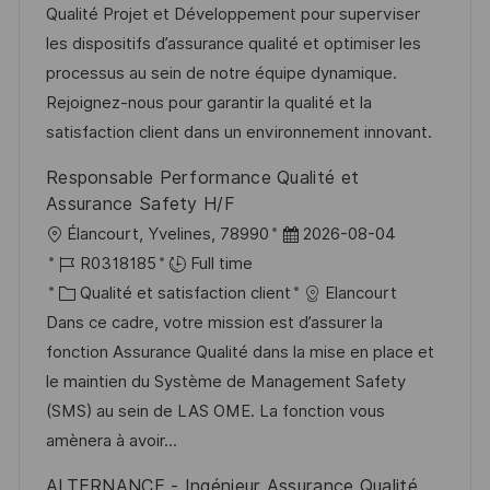
i
r
é
’
Qualité Projet et Développement pour superviser
s
e
g
a
les dispositifs d’assurance qualité et optimiser les
a
n
o
f
processus au sein de notre équipe dynamique.
t
c
r
f
Rejoignez-nous pour garantir la qualité et la
i
e
i
i
satisfaction client dans un environnement innovant.
o
d
e
c
Responsable Performance Qualité et
n
u
h
Assurance Safety H/F
p
a
l
D
Élancourt, Yvelines, 78990
2026-08-04
o
g
o
R
a
R0318185
Full time
s
e
c
é
C
t
Qualité et satisfaction client
Elancourt
t
a
f
a
e
Dans ce cadre, votre mission est d’assurer la
e
l
é
t
d
fonction Assurance Qualité dans la mise en place et
i
r
é
’
le maintien du Système de Management Safety
s
e
g
a
(SMS) au sein de LAS OME. La fonction vous
a
n
o
f
amènera à avoir...
t
c
r
f
ALTERNANCE - Ingénieur Assurance Qualité