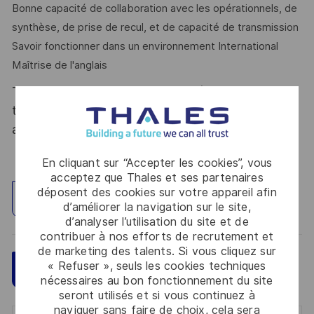
Bonne capacité de collaboration avec les opérationnels, de
synthèse, de prise de recul, et de capacité de transmission
Savoir fonctionner dans un environnement International
Maîtrise de l'anglais
Thales, entreprise Handi-Engagée, reconnait
tous les talents. La diversité est notre meilleur
atout. Postulez et rejoignez nous !
En cliquant sur “Accepter les cookies”, vous
acceptez que Thales et ses partenaires
déposent des cookies sur votre appareil afin
Explorez un site
d’améliorer la navigation sur le site,
d’analyser l’utilisation du site et de
contribuer à nos efforts de recrutement et
de marketing des talents. Si vous cliquez sur
« Refuser », seuls les cookies techniques
Sauvegarder
Postulez maintenant
nécessaires au bon fonctionnement du site
seront utilisés et si vous continuez à
naviguer sans faire de choix, cela sera