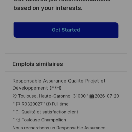
based on your interests.
Get Started
Emplois similaires
Responsable Assurance Qualité Projet et
Développement (F/H)
l
D
Toulouse, Haute-Garonne, 31000
2026-07-20
o
R
a
R0320027
Full time
c
é
C
t
Qualité et satisfaction client
a
f
a
e
Toulouse Champollion
l
é
t
d
Nous recherchons un Responsable Assurance