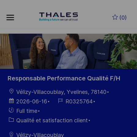
Skip to main content
Skip to main content
(0)
-
-
Responsable Performance Qualité F/H
localisation
Vélizy-Villacoublay, Yvelines, 78140
Date
Référence
2026-06-16
R0325764
d’affichage
du poste
Hiring
Full time
Type
Catégorie
Qualité et satisfaction client
Vélizy-Villacoublay