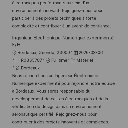
s
’
g
e
électroniques performants au sein d’un
a
a
o
n
environnement innovant. Rejoignez-nous pour
t
f
r
c
participer à des projets techniques à forte
i
f
i
e
complexité et contribuer à un avenir de confiance.
o
i
e
d
Ingénieur Electronique Numérique expérimenté
n
c
u
F/H
h
p
l
D
Bordeaux, Gironde, 33000
2026-08-06
a
o
o
R
C
a
R0335787
Full time
Matériel
g
s
c
é
a
t
Bordeaux
e
t
a
f
t
e
Nous recherchons un Ingénieur Électronique
e
l
é
é
d
Numérique expérimenté pour rejoindre notre équipe
i
r
g
’
à Bordeaux. Vous serez responsable du
s
e
o
a
développement de cartes électroniques et de la
a
n
r
f
vérification de design dans un environnement
t
c
i
f
aéronautique certifié. Rejoignez-nous pour
i
e
e
i
contribuer à des projets innovants et complexes.