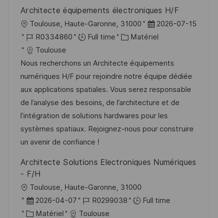
o
d
c
Architecte équipements électroniques H/F
n
u
h
l
D
Toulouse, Haute-Garonne, 31000
2026-07-15
p
a
o
R
C
a
R0334860
Full time
Matériel
o
g
c
é
a
t
Toulouse
s
e
a
f
t
e
Nous recherchons un Architecte équipements
t
l
é
é
d
numériques H/F pour rejoindre notre équipe dédiée
e
i
r
g
’
aux applications spatiales. Vous serez responsable
s
e
o
a
de l’analyse des besoins, de l’architecture et de
a
n
r
f
l’intégration de solutions hardwares pour les
t
c
i
f
systèmes spatiaux. Rejoignez-nous pour construire
i
e
e
i
un avenir de confiance !
o
d
c
Architecte Solutions Electroniques Numériques
n
u
h
- F/H
p
a
l
Toulouse, Haute-Garonne, 31000
o
g
o
D
R
2026-04-07
R0299038
Full time
s
e
c
a
C
é
Matériel
Toulouse