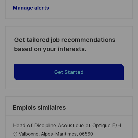
Manage alerts
Get tailored job recommendations
based on your interests.
Get Started
Emplois similaires
Head of Discipline Acoustique et Optique F/H
l
Valbonne, Alpes-Maritimes, 06560