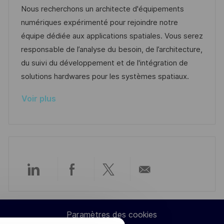
t
a
t
a
f
Nous recherchons un architecte d'équipements
e
l
e
t
é
numériques expérimenté pour rejoindre notre
i
d
é
r
équipe dédiée aux applications spatiales. Vous serez
s
’
g
e
responsable de l’analyse du besoin, de l’architecture,
a
a
o
n
du suivi du développement et de l'intégration de
t
f
r
c
solutions hardwares pour les systèmes spatiaux.
i
f
i
e
Voir plus
o
i
e
d
n
c
u
h
p
a
o
g
s
e
t
Partager
Partager
Partager
Partager
e
via
via
via
par
Paramètres des cookies