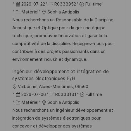
o
D
R
2026-07-22
R0333952
Full time
c
a
C
é
Matériel
Sophia Antipolis
a
t
a
f
Nous recherchons un Responsable de la Discipline
l
e
t
é
Acoustique et Optique pour diriger une équipe
i
d
é
r
technique, promouvoir l'innovation et garantir la
s
’
g
e
compétitivité de la discipline. Rejoignez-nous pour
a
a
o
n
contribuer à des projets passionnants dans un
t
f
r
c
environnement inclusif et dynamique.
i
f
i
e
Ingénieur développement et intégration de
o
i
e
d
systèmes électroniques F/H
n
c
u
l
Valbonne, Alpes-Maritimes, 06560
h
p
o
D
R
2026-07-06
R0333131
Full time
a
o
c
a
C
é
Matériel
Sophia Antipolis
g
s
a
t
a
f
Nous recherchons un Ingénieur développement et
e
t
l
e
t
é
intégration de systèmes électroniques pour
e
i
d
é
r
concevoir et développer des systèmes