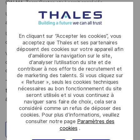
(PALMA, Team Center, etc.) serait appréciée.
Une sensibilité aux réglementations ITAR, RoHS, REACH
ainsi qu’aux règles de contrôle export constitue un plus.
Une première expérience dans le domaine naval ou de la
En cliquant sur “Accepter les cookies”, vous
défense serait également appréciée.
acceptez que Thales et ses partenaires
déposent des cookies sur votre appareil afin
Vous faites preuve de rigueur, d’autonomie, d’esprit
d’améliorer la navigation sur le site,
d’analyser l’utilisation du site et de
d’équipe et possédez de bonnes capacités de
contribuer à nos efforts de recrutement et
communication et de coordination.
de marketing des talents. Si vous cliquez sur
Thales, entreprise Handi-Engagée, reconnait
« Refuser », seuls les cookies techniques
nécessaires au bon fonctionnement du site
tous les talents. La diversité est notre meilleur
seront utilisés et si vous continuez à
atout. Postulez et rejoignez nous !
naviguer sans faire de choix, cela sera
considéré comme un refus de déposer des
cookies. Pour plus d’informations, veuillez
consulter notre page
Paramètres des
cookies
.
Explorez un site