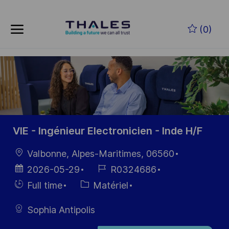
Skip to main content
Skip to main content
(0)
-
-
VIE - Ingénieur Electronicien - Inde H/F
localisation
Valbonne, Alpes-Maritimes, 06560
Date
Référence
2026-05-29
R0324686
d’affichage
du poste
Hiring
Catégorie
Full time
Matériel
Type
Sophia Antipolis