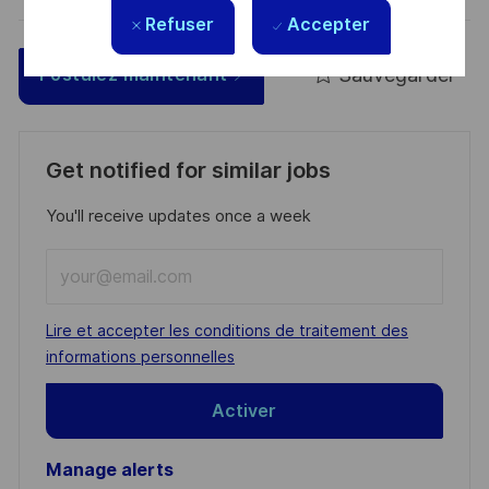
Refuser
Accepter
Sauvegarder
Postulez maintenant
Get notified for similar jobs
You'll receive updates once a week
Enter
Email
address
Required
Lire et accepter les conditions de traitement des
(Required)
informations personnelles
Activer
Manage alerts