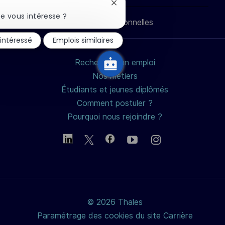
LinkedIn
Facebook
twitter
e-
Fermer
la
e vous intéresse ?
Données personnelles
notification
mail
du
 intéressé
Emplois similaires
chatbot
Rechercher un emploi
Nos métiers
Étudiants et jeunes diplômés
Comment postuler ?
Pourquoi nous rejoindre ?
© 2026 Thales
Paramétrage des cookies du site Carrière