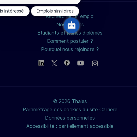
notification
du
is intéressé
Emplois similaires
chatbot
Rechercher un emploi
Nos métiers
Étudiants et jeunes diplômés
Comment postuler ?
Pourquoi nous rejoindre ?
© 2026 Thales
Paramétrage des cookies du site Carrière
Données personnelles
Accessibilité : partiellement accessible