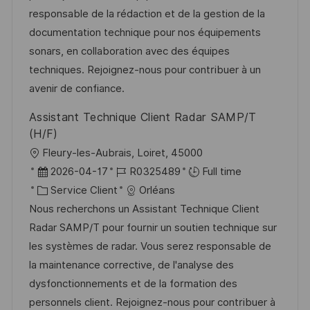
i
r
’
g
responsable de la rédaction et de la gestion de la
s
e
a
o
documentation technique pour nos équipements
a
n
f
r
sonars, en collaboration avec des équipes
t
c
f
i
techniques. Rejoignez-nous pour contribuer à un
i
e
i
e
avenir de confiance.
o
d
c
Assistant Technique Client Radar SAMP/T
n
u
h
(H/F)
p
a
l
Fleury-les-Aubrais, Loiret, 45000
o
g
o
D
R
2026-04-17
R0325489
Full time
s
e
c
a
C
é
Service Client
Orléans
t
a
t
a
f
Nous recherchons un Assistant Technique Client
e
l
e
t
é
Radar SAMP/T pour fournir un soutien technique sur
i
d
é
r
les systèmes de radar. Vous serez responsable de
s
’
g
e
la maintenance corrective, de l'analyse des
a
a
o
n
dysfonctionnements et de la formation des
t
f
r
c
personnels client. Rejoignez-nous pour contribuer à