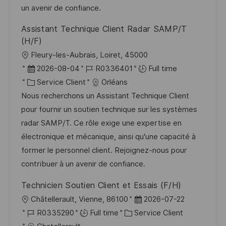
i
f
i
e
un avenir de confiance.
o
i
e
d
Assistant Technique Client Radar SAMP/T
n
c
u
(H/F)
h
p
l
Fleury-les-Aubrais, Loiret, 45000
a
o
o
D
R
2026-08-04
R0336401
Full time
g
s
c
a
C
é
Service Client
Orléans
e
t
a
t
a
f
Nous recherchons un Assistant Technique Client
e
l
e
t
é
pour fournir un soutien technique sur les systèmes
i
d
é
r
radar SAMP/T. Ce rôle exige une expertise en
s
’
g
e
électronique et mécanique, ainsi qu'une capacité à
a
a
o
n
former le personnel client. Rejoignez-nous pour
t
f
r
c
contribuer à un avenir de confiance.
i
f
i
e
Technicien Soutien Client et Essais (F/H)
o
i
e
d
l
D
Châtellerault, Vienne, 86100
2026-07-22
n
c
u
o
R
C
a
R0335290
Full time
Service Client
h
p
c
é
a
t