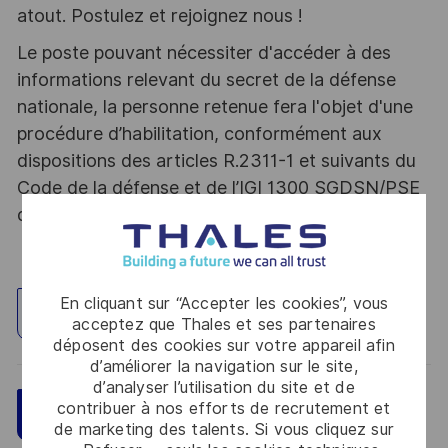
atout. Postulez et rejoignez nous !
Le poste pouvant nécessiter d'accéder à des
informations relevant du secret de la défense
nationale, la personne retenue fera l'objet d'une
procédure d’habilitation, conformément aux
dispositions des articles R.2311-1 et suivants du
Code de la défense et de l’IGI 1300 SGDSN/PSE
du 09 août 2021.
En cliquant sur “Accepter les cookies”, vous
Explorez un site
acceptez que Thales et ses partenaires
déposent des cookies sur votre appareil afin
d’améliorer la navigation sur le site,
d’analyser l’utilisation du site et de
contribuer à nos efforts de recrutement et
Sauvegarder
Postulez maintenant
de marketing des talents. Si vous cliquez sur