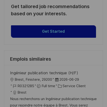
Get tailored job recommendations
based on your interests.
Get Started
Emplois similaires
Ingénieur publication technique (H/F)
l
D
Brest, Finistere, 29200
2026-06-29
o
R
a
C
R0321285
Full time
Service Client
c
é
t
a
Brest
a
f
e
t
Nous recherchons un Ingénieur publication technique
l
é
d
é
pour rejoindre notre équipe à Brest. Vous serez