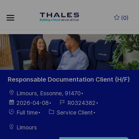
Skip to main content
Skip to main content
(0)
-
-
Responsable Documentation Client (H/F)
localisation
Limours, Essonne, 91470
Date
Référence
2026-04-08
R0324382
d’affichage
du poste
Hiring
Catégorie
Full time
Service Client
Type
Limours