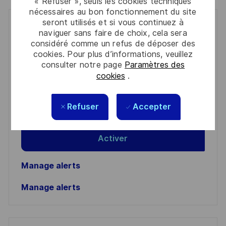
« Refuser », seuls les cookies techniques
nécessaires au bon fonctionnement du site
seront utilisés et si vous continuez à
Get notified for similar jobs
naviguer sans faire de choix, cela sera
considéré comme un refus de déposer des
You'll receive updates once a week
cookies. Pour plus d’informations, veuillez
consulter notre page
Paramètres des
Enter
cookies
.
Email
address
Required
Lire et accepter les conditions de traitement des
Refuser
Accepter
(Required)
informations personnelles
Activer
Manage alerts
Manage alerts