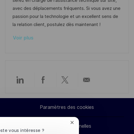
serez en charge de l'assistance technique sur site,
a
a
o
n
avec des déplacements fréquents. Si vous avez une
t
f
r
c
passion pour la technologie et un excellent sens de
i
f
i
e
la relation client, postulez dès maintenant !
o
i
e
d
Voir plus
n
c
u
h
p
a
o
g
s
e
t
e
Partager
Partager
Partager
Partager
via
via
via
par
Paramètres des cookies
LinkedIn
Facebook
twitter
e-
Fermer
Données personnelles
mail
la
ste vous intéresse ?