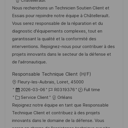
Chatellerault
a
o
a
f
t
e
Nous recherchons un Technicien Soutien Client et
g
s
l
é
é
d
Essais pour rejoindre notre équipe à Châtellerault.
e
t
i
r
g
’
Vous serez responsable de la réparation et du
e
s
e
o
a
diagnostic d'équipements complexes, tout en
a
n
r
f
garantissant la qualité et la conformité des
t
c
i
f
interventions. Rejoignez-nous pour contribuer à des
i
e
e
i
projets innovants dans le secteur de la défense et
o
d
c
de l'aéronautique.
n
u
h
Responsable Technique Client (H/F)
p
a
l
Fleury-les-Aubrais, Loiret, 45000
o
g
o
D
R
2026-03-06
R0319376
Full time
s
e
c
a
C
é
Service Client
Orléans
t
a
t
a
f
Rejoignez notre équipe en tant que Responsable
e
l
e
t
é
Technique Client et contribuez à des projets
i
d
é
r
innovants dans le domaine de la défense. Vous
s
’
g
e