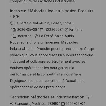
a
a
o
n
compétitivité des activités industrielles.
t
f
r
c
Ingénieur Méthodes Industrialisation Produits
i
f
i
e
- F/H
o
i
e
d
l
La Ferté-Saint-Aubin, Loiret, 45240
n
c
u
o
D
R
2026-05-08
R0326568
Full time
h
p
c
a
C
é
Industrie
La Ferté-Saint-Aubin
a
o
a
t
a
f
Nous recherchons un Ingénieur Méthodes
g
s
l
e
t
é
Industrialisation Produits pour rejoindre notre équipe
e
t
i
d
é
r
dynamique. Vous apporterez un support technique
e
s
’
g
e
industriel et collaborerez étroitement avec les
a
a
o
n
équipes opérationnelles pour garantir la
t
f
r
c
performance et la compétitivité industrielle.
i
f
i
e
Rejoignez-nous pour contribuer à l'excellence
o
i
e
d
opérationnelle de nos productions.
n
c
u
Technicien Méthodes et industrialisation F/H
h
p
l
D
Élancourt, Yvelines, 78990
2026-05-04
a
o