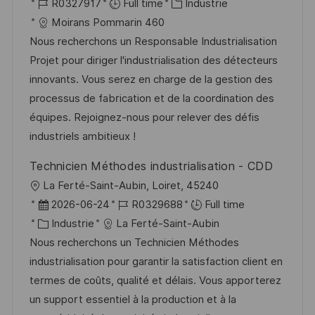
o
R
a
C
R0327917
Full time
Industrie
n
u
h
c
é
t
a
Moirans Pommarin 460
p
a
a
f
e
t
Nous recherchons un Responsable Industrialisation
o
g
l
é
d
é
Projet pour diriger l'industrialisation des détecteurs
s
e
i
r
’
g
innovants. Vous serez en charge de la gestion des
t
s
e
a
o
processus de fabrication et de la coordination des
e
a
n
f
r
équipes. Rejoignez-nous pour relever des défis
t
c
f
i
industriels ambitieux !
i
e
i
e
Technicien Méthodes industrialisation - CDD
o
d
c
l
La Ferté-Saint-Aubin, Loiret, 45240
n
u
h
o
D
R
2026-06-24
R0329688
Full time
p
a
c
a
C
é
Industrie
La Ferté-Saint-Aubin
o
g
a
t
a
f
Nous recherchons un Technicien Méthodes
s
e
l
e
t
é
industrialisation pour garantir la satisfaction client en
t
i
d
é
r
termes de coûts, qualité et délais. Vous apporterez
e
s
’
g
e
un support essentiel à la production et à la