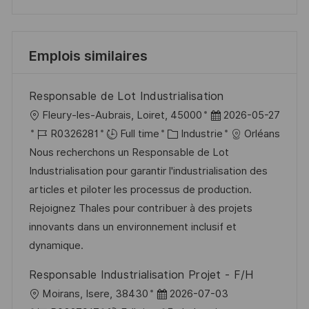
Emplois similaires
Responsable de Lot Industrialisation
l
D
Fleury-les-Aubrais, Loiret, 45000
2026-05-27
o
R
C
a
R0326281
Full time
Industrie
Orléans
c
é
a
t
Nous recherchons un Responsable de Lot
a
f
t
e
Industrialisation pour garantir l'industrialisation des
l
é
é
d
articles et piloter les processus de production.
i
r
g
’
Rejoignez Thales pour contribuer à des projets
s
e
o
a
innovants dans un environnement inclusif et
a
n
r
f
dynamique.
t
c
i
f
Responsable Industrialisation Projet - F/H
i
e
e
i
l
D
Moirans, Isere, 38430
2026-07-03
o
d
c