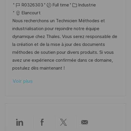
o
R
C
a
R0326303
Full time
Industrie
g
s
c
é
a
t
Elancourt
e
t
a
f
t
e
Nous recherchons un Technicien Méthodes et
e
l
é
é
d
industrialisation pour rejoindre notre équipe
i
r
g
’
dynamique chez Thales. Vous serez responsable de
s
e
o
a
la création et de la mise à jour des documents
a
n
r
f
méthodes de soutien pour divers produits. Si vous
t
c
i
f
avez une expérience confirmée dans ce domaine,
i
e
e
i
postulez dès maintenant !
o
d
c
Voir plus
n
u
h
p
a
o
g
s
e
t
e
Partager
Partager
Partager
Partager