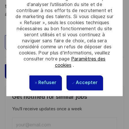
d’analyser l’utilisation du site et de
tous les talents. La diversité est notre meilleur
contribuer à nos efforts de recrutement et
atout. Postulez et rejoignez nous !
de marketing des talents. Si vous cliquez sur
« Refuser », seuls les cookies techniques
nécessaires au bon fonctionnement du site
seront utilisés et si vous continuez à
naviguer sans faire de choix, cela sera
Explorez un site
considéré comme un refus de déposer des
cookies. Pour plus d’informations, veuillez
consulter notre page
Paramètres des
cookies
.
Sauvegarder
Postulez maintenant
Refuser
Accepter
Get notified for similar jobs
You'll receive updates once a week
Enter
Email