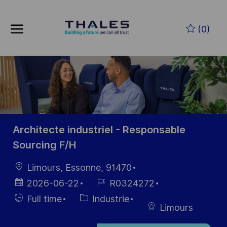
Skip to main content
Skip to main content
(0)
-
-
Architecte industriel - Responsable
Sourcing F/H
localisation
Limours, Essonne, 91470
Date
Référence
2026-06-22
R0324272
d’affichage
du poste
Hiring
Catégorie
Full time
Industrie
Limours
Type