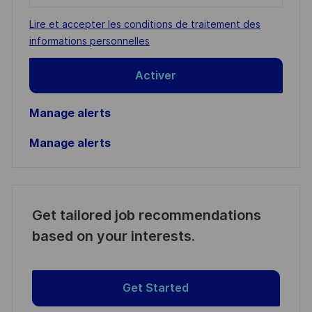
address
Required
Lire et accepter les conditions de traitement des
(Required)
informations personnelles
Activer
Manage alerts
Manage alerts
Get tailored job recommendations
based on your interests.
Get Started