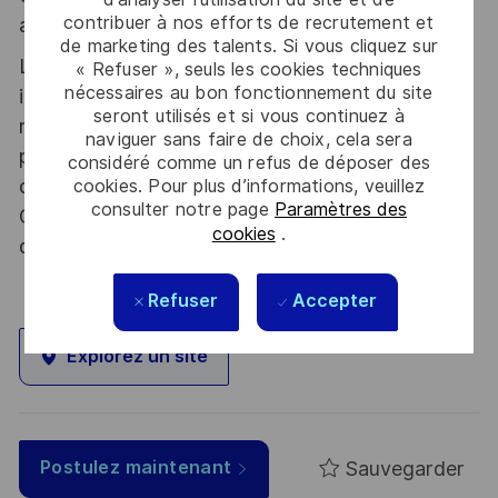
contribuer à nos efforts de recrutement et
atout. Postulez et rejoignez nous !
de marketing des talents. Si vous cliquez sur
Le poste pouvant nécessiter d'accéder à des
« Refuser », seuls les cookies techniques
nécessaires au bon fonctionnement du site
informations relevant du secret de la défense
seront utilisés et si vous continuez à
nationale, la personne retenue fera l'objet d'une
naviguer sans faire de choix, cela sera
procédure d’habilitation, conformément aux
considéré comme un refus de déposer des
dispositions des articles R.2311-1 et suivants du
cookies. Pour plus d’informations, veuillez
consulter notre page
Paramètres des
Code de la défense et de l’IGI 1300 SGDSN/PSE
cookies
.
du 09 août 2021.
Refuser
Accepter
Explorez un site
Sauvegarder
Postulez maintenant