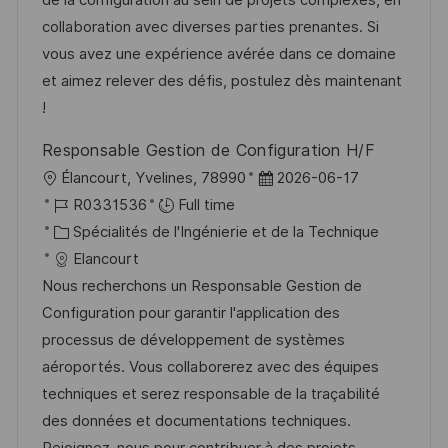
t
c
r
f
collaboration avec diverses parties prenantes. Si
i
e
i
i
vous avez une expérience avérée dans ce domaine
o
d
e
c
et aimez relever des défis, postulez dès maintenant
n
u
h
!
p
a
Responsable Gestion de Configuration H/F
o
g
l
D
Élancourt, Yvelines, 78990
2026-06-17
s
e
o
R
a
R0331536
Full time
t
c
é
C
t
Spécialités de l'Ingénierie et de la Technique
e
a
f
a
e
Elancourt
l
é
t
d
Nous recherchons un Responsable Gestion de
i
r
é
’
Configuration pour garantir l'application des
s
e
g
a
processus de développement de systèmes
a
n
o
f
aéroportés. Vous collaborerez avec des équipes
t
c
r
f
techniques et serez responsable de la traçabilité
i
e
i
i
des données et documentations techniques.
o
d
e
c
Rejoignez-nous pour contribuer à des projets