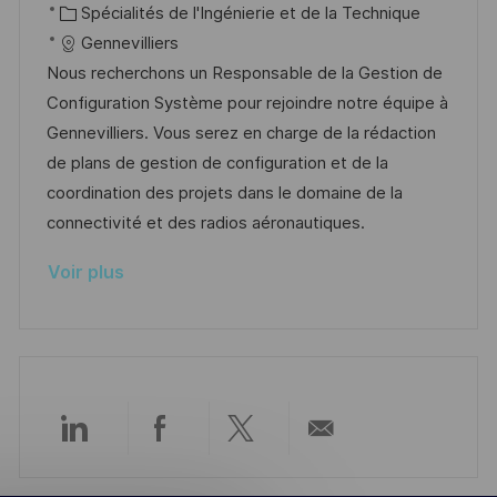
c
a
C
é
Spécialités de l'Ingénierie et de la Technique
s
e
a
t
a
f
Gennevilliers
t
l
e
t
é
Nous recherchons un Responsable de la Gestion de
e
i
d
é
r
Configuration Système pour rejoindre notre équipe à
s
’
g
e
Gennevilliers. Vous serez en charge de la rédaction
a
a
o
n
de plans de gestion de configuration et de la
t
f
r
c
coordination des projets dans le domaine de la
i
f
i
e
connectivité et des radios aéronautiques.
o
i
e
d
Voir plus
n
c
u
h
p
a
o
g
s
e
t
e
Partager
Partager
Partager
Partager