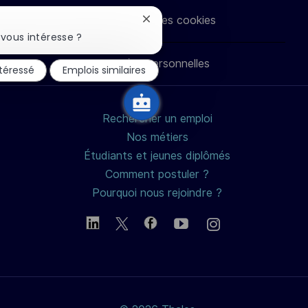
via
via
via
par
Paramètres des cookies
Fermer
LinkedIn
Facebook
twitter
e-
la
vous intéresse ?
notification
du
Données personnelles
mail
ntéressé
Emplois similaires
chatbot
Rechercher un emploi
Nos métiers
Étudiants et jeunes diplômés
Comment postuler ?
Pourquoi nous rejoindre ?