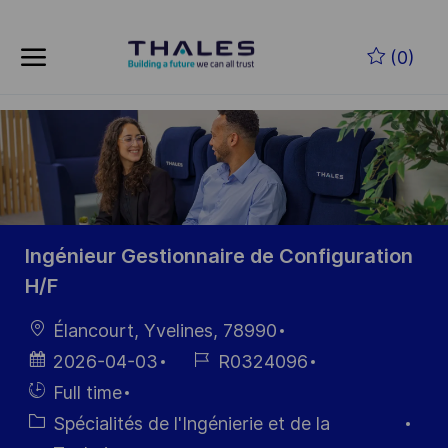
Skip to main content
Skip to main content
(0)
-
-
Ingénieur Gestionnaire de Configuration
H/F
localisation
Élancourt, Yvelines, 78990
Date
Référence
2026-04-03
R0324096
d’affichage
du poste
Hiring
Full time
Type
Catégorie
Spécialités de l'Ingénierie et de la