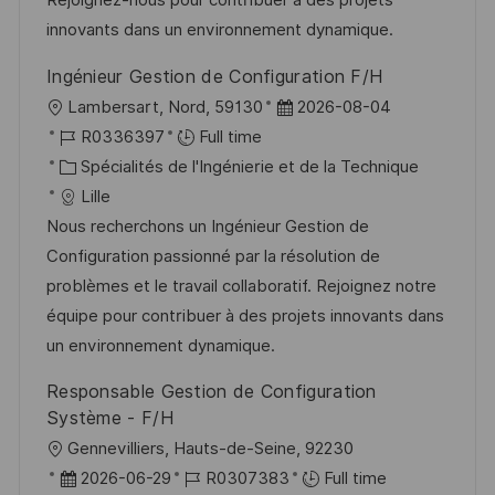
n
u
h
innovants dans un environnement dynamique.
p
a
Ingénieur Gestion de Configuration F/H
o
g
l
D
Lambersart, Nord, 59130
2026-08-04
s
e
o
R
a
R0336397
Full time
t
c
é
C
t
Spécialités de l'Ingénierie et de la Technique
e
a
f
a
e
Lille
l
é
t
d
Nous recherchons un Ingénieur Gestion de
i
r
é
’
Configuration passionné par la résolution de
s
e
g
a
problèmes et le travail collaboratif. Rejoignez notre
a
n
o
f
équipe pour contribuer à des projets innovants dans
t
c
r
f
un environnement dynamique.
i
e
i
i
Responsable Gestion de Configuration
o
d
e
c
Système - F/H
n
u
h
l
Gennevilliers, Hauts-de-Seine, 92230
p
a
o
D
R
2026-06-29
R0307383
Full time
o
g