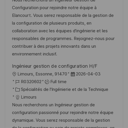
i
r
é
’
Configuration pour rejoindre notre équipe à
s
e
g
a
Elancourt. Vous serez responsable de la gestion de
a
n
o
f
la configuration de plusieurs produits, en
t
c
r
f
collaboration avec les équipes d'ingénierie et les
i
e
i
i
responsables de programmes. Rejoignez-nous pour
o
d
e
c
contribuer à des projets innovants dans un
n
u
h
environnement inclusif.
p
a
Ingénieur gestion de configuration H/F
o
g
l
D
Limours, Essonne, 91470
2026-04-03
s
e
o
R
a
R0320602
Full time
t
c
é
C
t
Spécialités de l'Ingénierie et de la Technique
e
a
f
a
e
Limours
l
é
t
d
Nous recherchons un Ingénieur gestion de
i
r
é
’
configuration passionné pour rejoindre notre équipe
s
e
g
a
dynamique. Vous serez responsable de la gestion
a
n
o
f
de la configuration au sein de projets complexes, en