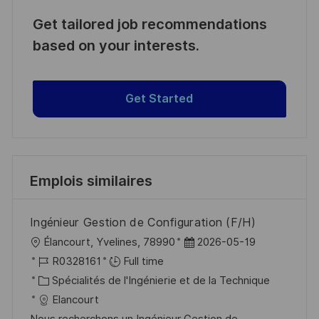
Get tailored job recommendations
based on your interests.
Get Started
Emplois similaires
Ingénieur Gestion de Configuration (F/H)
l
D
Élancourt, Yvelines, 78990
2026-05-19
o
R
a
R0328161
Full time
c
é
C
t
Spécialités de l'Ingénierie et de la Technique
a
f
a
e
Elancourt
l
é
t
d
Nous recherchons un Ingénieur Gestion de