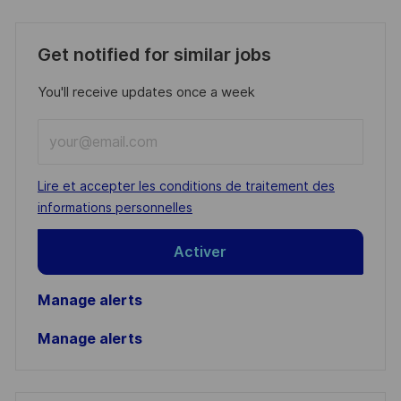
Get notified for similar jobs
You'll receive updates once a week
Enter
Email
address
Required
Lire et accepter les conditions de traitement des
(Required)
informations personnelles
Activer
Manage alerts
Manage alerts