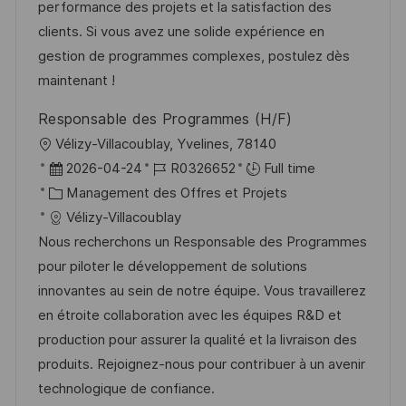
a
n
o
f
performance des projets et la satisfaction des
t
c
r
f
clients. Si vous avez une solide expérience en
i
e
i
i
gestion de programmes complexes, postulez dès
o
d
e
c
maintenant !
n
u
h
Responsable des Programmes (H/F)
p
a
l
Vélizy-Villacoublay, Yvelines, 78140
o
g
o
D
R
2026-04-24
R0326652
Full time
s
e
c
a
C
é
Management des Offres et Projets
t
a
t
a
f
Vélizy-Villacoublay
e
l
e
t
é
Nous recherchons un Responsable des Programmes
i
d
é
r
pour piloter le développement de solutions
s
’
g
e
innovantes au sein de notre équipe. Vous travaillerez
a
a
o
n
en étroite collaboration avec les équipes R&D et
t
f
r
c
production pour assurer la qualité et la livraison des
i
f
i
e
produits. Rejoignez-nous pour contribuer à un avenir
o
i
e
d
technologique de confiance.