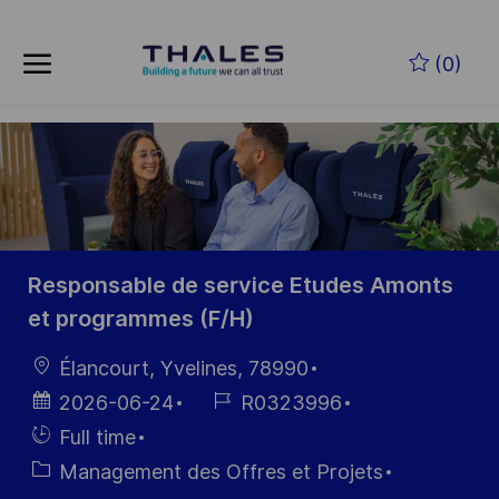
Skip to main content
Skip to main content
(0)
-
-
Responsable de service Etudes Amonts
et programmes (F/H)
localisation
Élancourt, Yvelines, 78990
Date
Référence
2026-06-24
R0323996
d’affichage
du poste
Hiring
Full time
Type
Catégorie
Management des Offres et Projets