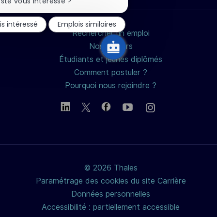
la
ste vous intéresse ?
notification
du
is intéressé
Emplois similaires
chatbot
Rechercher un emploi
Nos métiers
Étudiants et jeunes diplômés
Comment postuler ?
Pourquoi nous rejoindre ?
© 2026 Thales
Paramétrage des cookies du site Carrière
Données personnelles
Accessibilité : partiellement accessible