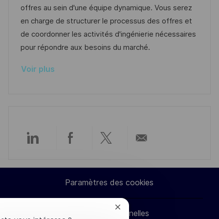
s
e
g
a
offres au sein d'une équipe dynamique. Vous serez
a
n
o
f
en charge de structurer le processus des offres et
t
c
r
f
de coordonner les activités d'ingénierie nécessaires
i
e
i
i
pour répondre aux besoins du marché.
o
d
e
c
Voir plus
n
u
h
p
a
o
g
s
e
t
e
Partager
Partager
Partager
Partager
via
via
via
par
Paramètres des cookies
LinkedIn
Facebook
twitter
e-
Fermer
Données personnelles
mail