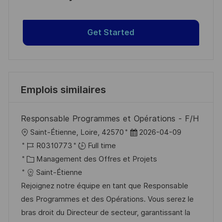
Get Started
Emplois similaires
Responsable Programmes et Opérations - F/H
l
D
Saint-Étienne, Loire, 42570
2026-04-09
o
R
a
R0310773
Full time
c
é
C
t
Management des Offres et Projets
a
f
a
e
Saint-Étienne
l
é
t
d
Rejoignez notre équipe en tant que Responsable
i
r
é
’
des Programmes et des Opérations. Vous serez le
s
e
g
a
bras droit du Directeur de secteur, garantissant la