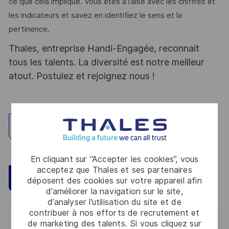
ce que cela implique. Vous êtes à l’aise avec les chiffres et
les indicateurs et savez en identifiez le sens et la
pertinence.
Thales, entreprise Handi-Engagée, reconnait
tous les talents. La diversité est notre meilleur
atout. Postulez et rejoignez nous !
Explorez un site
En cliquant sur “Accepter les cookies”, vous
acceptez que Thales et ses partenaires
Sauvegarder
Postulez maintenant
déposent des cookies sur votre appareil afin
d’améliorer la navigation sur le site,
d’analyser l’utilisation du site et de
contribuer à nos efforts de recrutement et
Get notified for similar jobs
de marketing des talents. Si vous cliquez sur