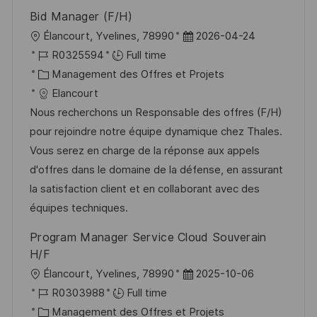
n
c
u
Bid Manager (F/H)
h
p
l
D
Élancourt, Yvelines, 78990
2026-04-24
a
o
o
R
a
R0325594
Full time
g
s
c
é
C
t
Management des Offres et Projets
e
t
a
f
a
e
Elancourt
e
l
é
t
d
Nous recherchons un Responsable des offres (F/H)
i
r
é
’
pour rejoindre notre équipe dynamique chez Thales.
s
e
g
a
Vous serez en charge de la réponse aux appels
a
n
o
f
d'offres dans le domaine de la défense, en assurant
t
c
r
f
la satisfaction client et en collaborant avec des
i
e
i
i
équipes techniques.
o
d
e
c
Program Manager Service Cloud Souverain
n
u
h
H/F
p
a
l
D
Élancourt, Yvelines, 78990
2025-10-06
o
g
o
R
a
R0303988
Full time
s
e
c
é
C
t
Management des Offres et Projets