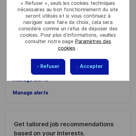
« Refuser », seuls les cookies techniques
You'll receive updates once a week
nécessaires au bon fonctionnement du site
seront utilisés et si vous continuez à
Enter
naviguer sans faire de choix, cela sera
considéré comme un refus de déposer des
Email
cookies. Pour plus d’informations, veuillez
address
Required
consulter notre page
Paramètres des
Lire et accepter les conditions de traitement des
(Required)
cookies
.
informations personnelles
Activer
Refuser
Accepter
Manage alerts
Manage alerts
Get tailored job recommendations
based on your interests.