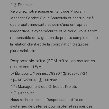
t
a
f
a
e
Elancourt
e
l
é
t
d
Rejoignez notre équipe en tant que Program
i
r
é
’
Manager Service Cloud Souverain et contribuez à
s
e
g
a
des projets innovants au sein d'une entreprise
a
n
o
f
leader dans la cybersécurité et le cloud. Vous serez
t
c
r
f
responsable de la gestion de projets complexes, de
i
e
i
i
la relation client et de la coordination d'équipes
o
d
e
c
pluridisciplinaires.
n
u
h
Responsable offre (EDM offre) en systèmes
p
a
de défense (F/H)
o
g
l
D
Élancourt, Yvelines, 78990
2026-07-24
s
e
o
R
a
R0327804
Full time
t
c
é
C
t
Management des Offres et Projets
e
a
f
a
e
Elancourt
l
é
t
d
Nous recherchons un Responsable offre en
i
r
é
’
systèmes de défense pour piloter et réaliser des