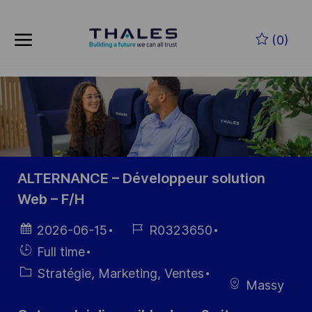
Skip to main content
Skip to main content
(0)
-
-
ALTERNANCE – Développeur solution
Web – F/H
Date
Référence
2026-06-15
R0323650
d’affichage
du poste
Hiring
Full time
Type
Catégorie
Stratégie, Marketing, Ventes
Massy