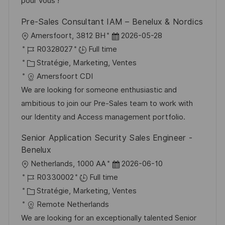
i
f
i
e
pour vous !
o
i
e
d
Pre-Sales Consultant IAM – Benelux & Nordics
n
c
u
l
D
Amersfoort, 3812 BH
2026-05-28
h
p
o
R
a
R0328027
Full time
a
o
c
é
C
t
Stratégie, Marketing, Ventes
g
s
a
f
a
e
Amersfoort CDI
e
t
l
é
t
d
We are looking for someone enthusiastic and
e
i
r
é
’
ambitious to join our Pre-Sales team to work with
s
e
g
a
our Identity and Access management portfolio.
a
n
o
f
Senior Application Security Sales Engineer -
t
c
r
f
Benelux
i
e
i
i
l
D
Netherlands, 1000 AA
2026-06-10
o
d
e
c
o
R
a
R0330002
Full time
n
u
h
c
é
C
t
Stratégie, Marketing, Ventes
p
a
a
f
a
e
Remote Netherlands
o
g
l
é
t
d
We are looking for an exceptionally talented Senior