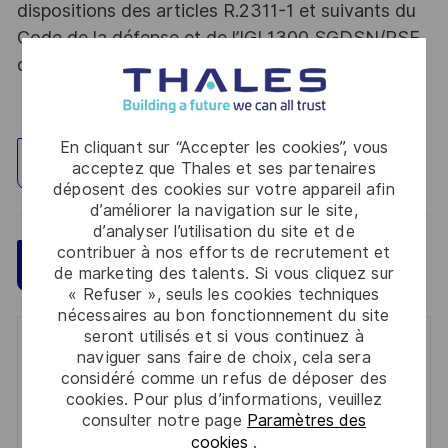
dispositions des articles R.2311-1 et suivants du
Code de la défense et de l’IGI 1300 SGDSN/PSE
du 09 août 2021.
En cliquant sur “Accepter les cookies”, vous
Explorez un site
acceptez que Thales et ses partenaires
déposent des cookies sur votre appareil afin
d’améliorer la navigation sur le site,
d’analyser l’utilisation du site et de
contribuer à nos efforts de recrutement et
Sauvegarder
Postulez maintenant
de marketing des talents. Si vous cliquez sur
« Refuser », seuls les cookies techniques
nécessaires au bon fonctionnement du site
seront utilisés et si vous continuez à
Get notified for similar jobs
naviguer sans faire de choix, cela sera
considéré comme un refus de déposer des
You'll receive updates once a week
cookies. Pour plus d’informations, veuillez
consulter notre page
Paramètres des
Enter
cookies
.