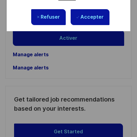
Email
address
Required
Lire et accepter les conditions de traitement des
Refuser
Accepter
(Required)
informations personnelles
Activer
Manage alerts
Manage alerts
Get tailored job recommendations
based on your interests.
Get Started