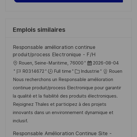
Emplois similaires
Responsable amélioration continue
produit/process Electronique - F/H
l
D
Rouen, Seine-Maritime, 76000
2026-08-04
o
R
C
a
R0314672
Full time
Industrie
Rouen
c
é
a
t
Nous recherchons un Responsable amélioration
a
f
t
e
continue produit/process Electronique pour garantir
l
é
é
d
la qualité et la fiabilité des produits électroniques.
i
r
g
’
Rejoignez Thales et participez à des projets
s
e
o
a
innovants dans un environnement dynamique et
a
n
r
f
inclusif.
t
c
i
f
Responsable Amélioration Continue Site -