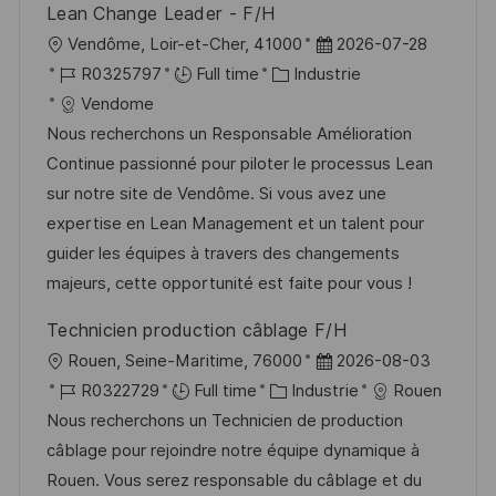
i
e
e
i
Lean Change Leader - F/H
o
d
c
l
D
Vendôme, Loir-et-Cher, 41000
2026-07-28
n
u
h
o
R
C
a
R0325797
Full time
Industrie
p
a
c
é
a
t
Vendome
o
g
a
f
t
e
Nous recherchons un Responsable Amélioration
s
e
l
é
é
d
Continue passionné pour piloter le processus Lean
t
i
r
g
’
sur notre site de Vendôme. Si vous avez une
e
s
e
o
a
expertise en Lean Management et un talent pour
a
n
r
f
guider les équipes à travers des changements
t
c
i
f
majeurs, cette opportunité est faite pour vous !
i
e
e
i
Technicien production câblage F/H
o
d
c
l
D
Rouen, Seine-Maritime, 76000
2026-08-03
n
u
h
o
R
C
a
R0322729
Full time
Industrie
Rouen
p
a
c
é
a
t
Nous recherchons un Technicien de production
o
g
a
f
t
e
câblage pour rejoindre notre équipe dynamique à
s
e
l
é
é
d
Rouen. Vous serez responsable du câblage et du
t