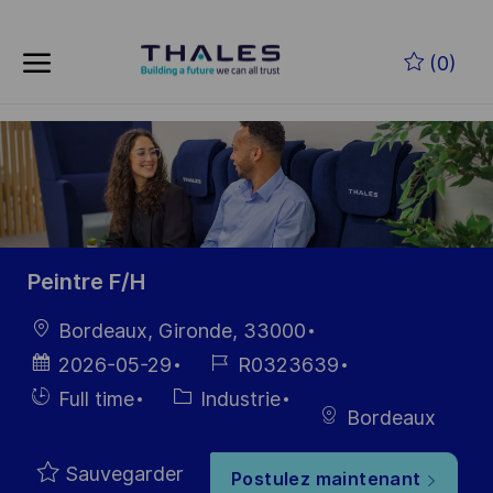
Skip to main content
Skip to main content
(0)
-
-
Peintre F/H
localisation
Bordeaux, Gironde, 33000
Date
Référence
2026-05-29
R0323639
d’affichage
du poste
Hiring
Catégorie
Full time
Industrie
Bordeaux
Type
Sauvegarder
Postulez maintenant