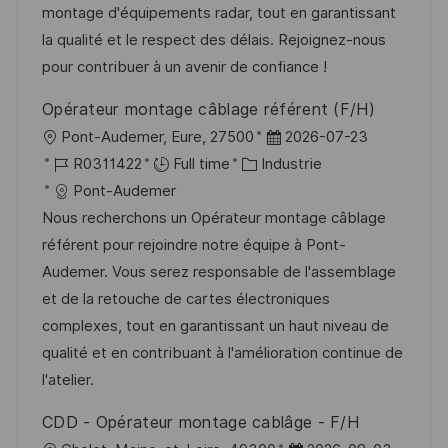
i
r
g
’
montage d'équipements radar, tout en garantissant
e
s
e
o
a
la qualité et le respect des délais. Rejoignez-nous
a
n
r
f
pour contribuer à un avenir de confiance !
t
c
i
f
Opérateur montage câblage référent (F/H)
i
e
e
i
l
D
Pont-Audemer, Eure, 27500
2026-07-23
o
d
c
o
R
C
a
R0311422
Full time
Industrie
n
u
h
c
é
a
t
Pont-Audemer
p
a
a
f
t
e
Nous recherchons un Opérateur montage câblage
o
g
l
é
é
d
référent pour rejoindre notre équipe à Pont-
s
e
i
r
g
’
Audemer. Vous serez responsable de l'assemblage
t
s
e
o
a
et de la retouche de cartes électroniques
e
a
n
r
f
complexes, tout en garantissant un haut niveau de
t
c
i
f
qualité et en contribuant à l'amélioration continue de
i
e
e
i
l'atelier.
o
d
c
CDD - Opérateur montage cablâge - F/H
n
u
h