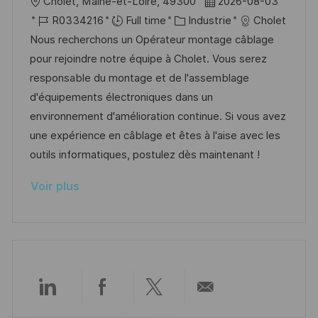
l
D
Cholet, Maine-et-Loire, 49300
2026-08-03
p
a
o
R
C
a
R0334216
Full time
Industrie
Cholet
o
g
c
é
a
t
Nous recherchons un Opérateur montage câblage
s
e
a
f
t
e
pour rejoindre notre équipe à Cholet. Vous serez
t
l
é
é
d
responsable du montage et de l'assemblage
e
i
r
g
’
d'équipements électroniques dans un
s
e
o
a
environnement d'amélioration continue. Si vous avez
a
n
r
f
une expérience en câblage et êtes à l'aise avec les
t
c
i
f
outils informatiques, postulez dès maintenant !
i
e
e
i
Voir plus
o
d
c
n
u
h
p
a
o
g
s
e
t
Partager
Partager
Partager
Partager
e