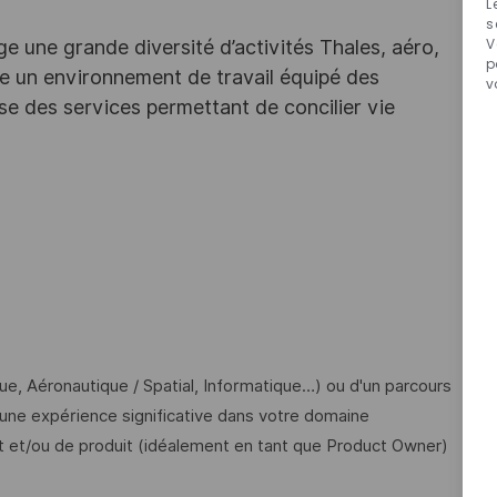
L
s
V
e une grande diversité d’activités Thales, aéro,
p
ffre un environnement de travail équipé des
v
e des services permettant de concilier vie
ue, Aéronautique / Spatial, Informatique…) ou d'un parcours
 une expérience significative dans votre domaine
t et/ou de produit (idéalement en tant que Product Owner)