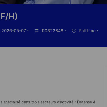
(F/H)
2026-05-07
R0322848
Full time
Référence
Hiring
ichage
du
Type
poste
 spécialisé dans trois secteurs d’activité : Défense &