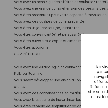
Vous avez un sens aigu des affaires et souhaitez rester à
Vous avez une grande compréhension des besoins des c
Vous êtes reconnu(e) pour votre capacité à travailler en é
Vous avez des qualités de communicant(e)
Vous êtes un(e) conteur(se) d'histoires
Vous êtes convaincant(e) et persuasif(ve)
Vous êtes ouvert(e) d'esprit et aimez recevoir du feedb
Vous êtes autonome
COMPÉTENCES :
En cli
Vous avez une culture Agile et connaissez les cadres Agil
parten
Rally ou Redmine)
navigat
Vous savez développer une vision du produit basée sur
efforts
Refuser »
clients
site seront
Vous avez des connaissances en matière de développem
considér
Vous avez la capacité de hiérarchiser les backlogs en fon
Vous êtes capable de simplifier et de décomposer les p