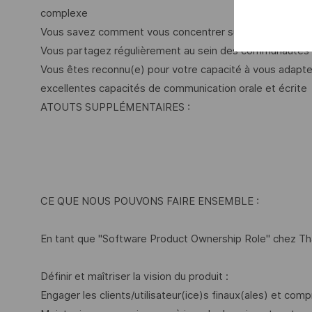
complexe
Vous savez comment vous concentrer sur les clients et la
Vous partagez régulièrement au sein des communautés 
Vous êtes reconnu(e) pour votre capacité à vous adapter 
excellentes capacités de communication orale et écrite
ATOUTS SUPPLÉMENTAIRES :
CE QUE NOUS POUVONS FAIRE ENSEMBLE :
En tant que "Software Product Ownership Role" chez Th
Définir et maîtriser la vision du produit :
Engager les clients/utilisateur(ice)s finaux(ales) et com