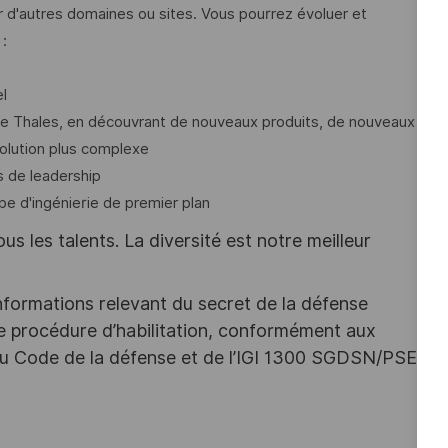
 d'autres domaines ou sites. Vous pourrez évoluer et
:
l
e Thales, en découvrant de nouveaux produits, de nouveaux
solution plus complexe
s de leadership
pe d'ingénierie de premier plan
s les talents. La diversité est notre meilleur
nformations relevant du secret de la défense
une procédure d’habilitation, conformément aux
s du Code de la défense et de l’IGI 1300 SGDSN/PSE