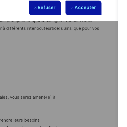
Refuser
Accepter
 livraison en apportant des résultats rapides aux utilisateurs
les pratiques et apprentissages Product Owner
à différents interlocuteur(ice)s ainsi que pour vos
ales, vous serez amené(e) à :
prendre leurs besoins