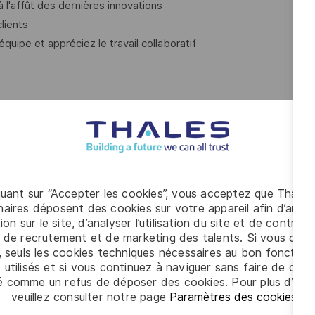
 l'affût des dernières innovations
lients
quipe et appréciez le travail collaboratif
ack de la part des différentes parties prenantes
quant sur “Accepter les cookies”, vous acceptez que Thales
es, Scrum, Kanban, Lean (maîtrise d'un outil de type Jira,
aires déposent des cookies sur votre appareil afin d’améli
ion sur le site, d’analyser l’utilisation du site et de contribu
 votre compréhension de votre domaine et des besoins des
 de recrutement et de marketing des talents. Si vous cliqu
, seuls les cookies techniques nécessaires au bon fonctio
 utilisés et si vous continuez à naviguer sans faire de choi
ent de logiciels
é comme un refus de déposer des cookies. Pour plus d’info
ction de leur valeur
veuillez consulter notre page
Paramètres des cookies
.
roblèmes dans un contexte où le domaine fonctionnel est