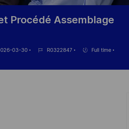
 et Procédé Assemblage
026-03-30
R0322847
Full time
Référence
Hiring
hage
du
Type
poste