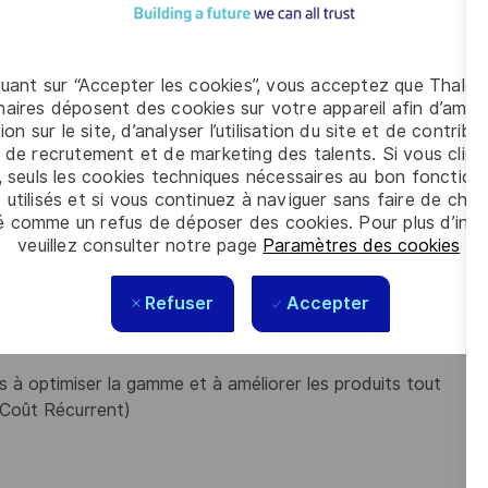
s et manuels utilisés
.
es
quant sur “Accepter les cookies”, vous acceptez que Thales
aires déposent des cookies sur votre appareil afin d’améli
es actions définies.
ion sur le site, d’analyser l’utilisation du site et de contribu
té.
 de recrutement et de marketing des talents. Si vous cliqu
, seuls les cookies techniques nécessaires au bon fonctio
ojet ou service. Proposer des axes d'amélioration dans le
 utilisés et si vous continuez à naviguer sans faire de choi
outils disponibles et des saisies réalisées par le personnel de
é comme un refus de déposer des cookies. Pour plus d’info
veuillez consulter notre page
Paramètres des cookies
.
re.
Refuser
Accepter
à optimiser la gamme et à améliorer les produits tout
 Coût Récurrent)