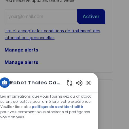
You'll receive updates once a week
Enter
Activer
Email
address
Required
Lire et accepter les conditions de traitement des
(Required)
informations personnelles
Manage alerts
Manage alerts
Robot Thales Carrières
Sons
Get tailored job
de
Les informations que vous fournissez au chatbot
recommendations
chatbot
seront collectées pour améliorer votre expérience.
Veuillez lire notre
based on your
politique de confidentialité
activés
pour voir comment nous stockons et protégeons
interests.
vos données