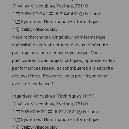
n
u
h
l
Vélizy-Villacoublay, Yvelines, 78140
p
a
o
D
R
2026-03-24
R0304046
Full time
o
g
c
a
C
é
Systèmes d'Information - Informatique
s
e
a
t
a
f
Vélizy-Villacoublay
t
l
e
t
é
Nous recherchons un Ingénieur en informatique
e
i
d
é
r
spécialisé en infrastructures réseaux et sécurité
s
’
g
e
pour rejoindre notre équipe dynamique. Vous
a
a
o
n
participerez à des projets critiques, optimiserez les
t
f
r
c
performances réseau et contribuerez à la sécurité
i
f
i
e
des systèmes. Rejoignez-nous pour façonner un
o
i
e
d
avenir de confiance !
n
c
u
Ingénieur Annuaires Techniques (H/F)
h
p
l
Vélizy-Villacoublay, Yvelines, 78140
a
o
o
D
R
2026-06-12
R0317732
Full time
g
s
c
a
C
é
Systèmes d'Information - Informatique
e
t
a
t
a
f
Vélizy-Villacoublay