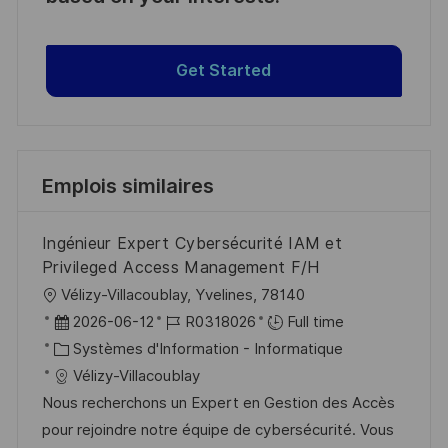
Get Started
Emplois similaires
Ingénieur Expert Cybersécurité IAM et
Privileged Access Management F/H
l
Vélizy-Villacoublay, Yvelines, 78140
o
D
R
2026-06-12
R0318026
Full time
c
a
C
é
Systèmes d'Information - Informatique
a
t
a
f
Vélizy-Villacoublay
l
e
t
é
Nous recherchons un Expert en Gestion des Accès
i
d
é
r
pour rejoindre notre équipe de cybersécurité. Vous