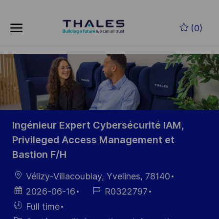
Skip to main content
Skip to main content
(0)
-
-
Ingénieur Expert Cybersécurité IAM,
Privileged Access Management et
Bastion F/H
localisation
Vélizy-Villacoublay, Yvelines, 78140
Date
Référence
2026-06-16
R0322797
d’affichage
du poste
Hiring
Full time