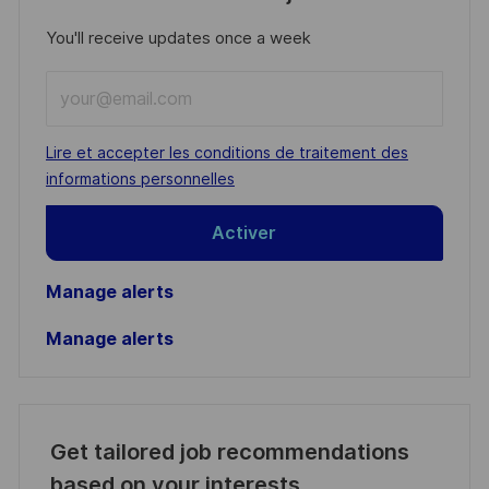
You'll receive updates once a week
Enter
Email
address
Required
Lire et accepter les conditions de traitement des
(Required)
informations personnelles
Activer
Manage alerts
Manage alerts
Get tailored job recommendations
based on your interests.