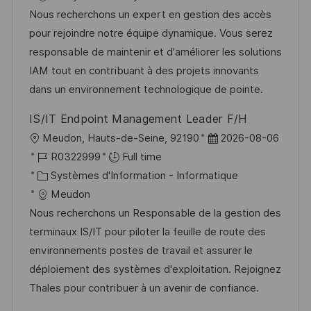
e
l
e
t
é
Nous recherchons un expert en gestion des accès
i
d
é
r
pour rejoindre notre équipe dynamique. Vous serez
s
’
g
e
responsable de maintenir et d'améliorer les solutions
a
a
o
n
IAM tout en contribuant à des projets innovants
t
f
r
c
dans un environnement technologique de pointe.
i
f
i
e
IS/IT Endpoint Management Leader F/H
o
i
e
d
l
D
Meudon, Hauts-de-Seine, 92190
2026-08-06
n
c
u
o
R
a
R0322999
Full time
h
p
c
é
C
t
Systèmes d'Information - Informatique
a
o
a
f
a
e
Meudon
g
s
l
é
t
d
Nous recherchons un Responsable de la gestion des
e
t
i
r
é
’
terminaux IS/IT pour piloter la feuille de route des
e
s
e
g
a
environnements postes de travail et assurer le
a
n
o
f
déploiement des systèmes d'exploitation. Rejoignez
t
c
r
f
Thales pour contribuer à un avenir de confiance.
i
e
i
i