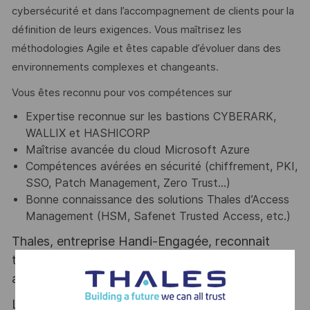
cybersécurité et dans l’accompagnement de clients pour la
définition de leurs exigences. Vous maîtrisez les
méthodologies Agile et êtes capable d’évoluer dans des
environnements complexes et changeants.
Vous êtes reconnu pour vos compétences sur
Expertise reconnue sur les bastions CYBERARK,
WALLIX et HASHICORP
Maîtrise avancée du cloud Microsoft Azure
Compétences avérées en sécurité (chiffrement, PKI,
SSO, Patch Management, Zero Trust…)
Bonne connaissance des solutions Thales d’Access
Management (HSM, Safenet Trusted Access, etc.)
Thales, entreprise Handi-Engagée, reconnait
tous les talents. La diversité est notre meilleur
atout. Postulez et rejoignez nous !
Le poste pouvant nécessiter d'accéder à des