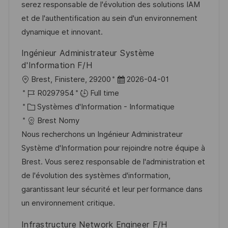
s
’
g
e
serez responsable de l'évolution des solutions IAM
a
a
o
n
et de l'authentification au sein d'un environnement
t
f
r
c
dynamique et innovant.
i
f
i
e
Ingénieur Administrateur Système
o
i
e
d
d'Information F/H
n
c
u
l
D
Brest, Finistere, 29200
2026-04-01
h
p
o
R
a
R0297954
Full time
a
o
c
é
C
t
Systèmes d'Information - Informatique
g
s
a
f
a
e
Brest Nomy
e
t
l
é
t
d
Nous recherchons un Ingénieur Administrateur
e
i
r
é
’
Système d'Information pour rejoindre notre équipe à
s
e
g
a
Brest. Vous serez responsable de l'administration et
a
n
o
f
de l'évolution des systèmes d'information,
t
c
r
f
garantissant leur sécurité et leur performance dans
i
e
i
i
un environnement critique.
o
d
e
c
Infrastructure Network Engineer F/H