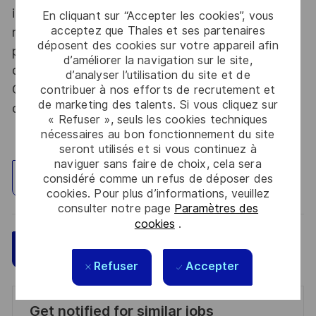
informations relevant du secret de la défense
En cliquant sur “Accepter les cookies”, vous
acceptez que Thales et ses partenaires
nationale, la personne retenue fera l'objet d'une
déposent des cookies sur votre appareil afin
procédure d’habilitation, conformément aux
d’améliorer la navigation sur le site,
dispositions des articles R.2311-1 et suivants du
d’analyser l’utilisation du site et de
Code de la défense et de l’IGI 1300 SGDSN/PSE
contribuer à nos efforts de recrutement et
de marketing des talents. Si vous cliquez sur
du 09 août 2021.
« Refuser », seuls les cookies techniques
nécessaires au bon fonctionnement du site
seront utilisés et si vous continuez à
naviguer sans faire de choix, cela sera
Explorez un site
considéré comme un refus de déposer des
cookies. Pour plus d’informations, veuillez
consulter notre page
Paramètres des
cookies
.
Sauvegarder
Postulez maintenant
Refuser
Accepter
Get notified for similar jobs