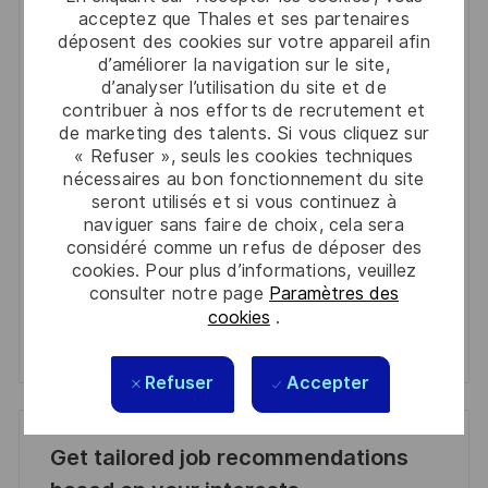
acceptez que Thales et ses partenaires
déposent des cookies sur votre appareil afin
You'll receive updates once a week
d’améliorer la navigation sur le site,
d’analyser l’utilisation du site et de
Enter
contribuer à nos efforts de recrutement et
Email
de marketing des talents. Si vous cliquez sur
address
« Refuser », seuls les cookies techniques
Required
Lire et accepter les conditions de traitement des
nécessaires au bon fonctionnement du site
(Required)
informations personnelles
seront utilisés et si vous continuez à
naviguer sans faire de choix, cela sera
Activer
considéré comme un refus de déposer des
cookies. Pour plus d’informations, veuillez
consulter notre page
Paramètres des
Manage alerts
cookies
.
Manage alerts
Refuser
Accepter
Get tailored job recommendations