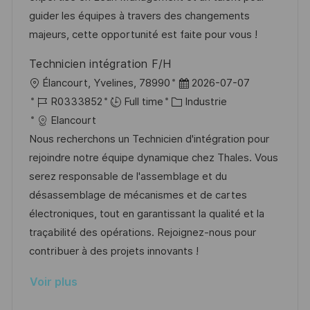
a
n
r
f
guider les équipes à travers des changements
t
c
i
f
majeurs, cette opportunité est faite pour vous !
i
e
e
i
Technicien intégration F/H
o
d
c
l
D
Élancourt, Yvelines, 78990
2026-07-07
n
u
h
o
R
C
a
R0333852
Full time
Industrie
p
a
c
é
a
t
Elancourt
o
g
a
f
t
e
Nous recherchons un Technicien d'intégration pour
s
e
l
é
é
d
rejoindre notre équipe dynamique chez Thales. Vous
t
i
r
g
’
serez responsable de l'assemblage et du
e
s
e
o
a
désassemblage de mécanismes et de cartes
a
n
r
f
électroniques, tout en garantissant la qualité et la
t
c
i
f
traçabilité des opérations. Rejoignez-nous pour
i
e
e
i
contribuer à des projets innovants !
o
d
c
Voir plus
n
u
h
p
a