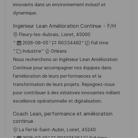
s
e
o
a
innovants dans un environnement inclusif et
a
n
r
f
dynamique.
t
c
i
f
Ingénieur Lean Amélioration Continue - F/H
i
e
e
i
l
Fleury-les-Aubrais, Loiret, 45000
o
d
c
o
D
R
2026-08-05
R0334482
Full time
n
u
h
c
a
C
é
Industrie
Orléans
p
a
a
t
a
f
Nous recherchons un Ingénieur Lean Amélioration
o
g
l
e
t
é
Continue pour accompagner nos équipes dans
s
e
i
d
é
r
l'amélioration de leurs performances et la
t
s
’
g
e
transformation de leurs projets. Rejoignez-nous
e
a
a
o
n
pour contribuer à des initiatives innovantes mêlant
t
f
r
c
excellence opérationnelle et digitalisation.
i
f
i
e
Coach Lean, performance et amélioration
o
i
e
d
continue
n
c
u
l
La Ferté-Saint-Aubin, Loiret, 45240
h
p
o
D
R
2026-07-22
R0327436
Full time