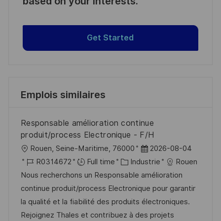
based on your interests.
Get Started
Emplois similaires
Responsable amélioration continue
produit/process Electronique - F/H
l
D
Rouen, Seine-Maritime, 76000
2026-08-04
o
R
C
a
R0314672
Full time
Industrie
Rouen
c
é
a
t
Nous recherchons un Responsable amélioration
a
f
t
e
continue produit/process Electronique pour garantir
l
é
é
d
la qualité et la fiabilité des produits électroniques.
i
r
g
’
Rejoignez Thales et contribuez à des projets