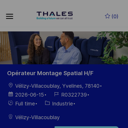
Skip to main content
Skip to main content
(0)
-
-
Opérateur Montage Spatial H/F
localisation
Vélizy-Villacoublay, Yvelines, 78140
Date
Référence
2026-06-15
R0322739
d’affichage
du poste
Hiring
Catégorie
Full time
Industrie
Type
Vélizy-Villacoublay