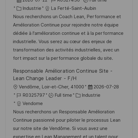
a
o
c
a
C
é
Industrie
La Ferté-Saint-Aubin
g
s
a
t
a
f
Nous recherchons un Coach Lean, Performance et
e
t
l
e
t
é
Amélioration Continue pour rejoindre notre équipe
e
i
d
é
r
dédiée à l'amélioration continue et à la performance
s
’
g
e
industrielle. Vous serez au cœur des enjeux de
a
a
o
n
transformation des activités industrielles, avec un
t
f
r
c
fort impact sur la performance globale du site.
i
f
i
e
Responsable Amélioration Continue Site -
o
i
e
d
Lean Change Leader - F/H
n
c
u
l
D
Vendôme, Loir-et-Cher, 41000
2026-07-28
h
p
o
R
C
a
R0325797
Full time
Industrie
a
o
c
é
a
t
Vendome
g
s
a
f
t
e
Nous recherchons un Responsable Amélioration
e
t
l
é
é
d
Continue passionné pour piloter le processus Lean
e
i
r
g
’
sur notre site de Vendôme. Si vous avez une
s
e
o
a
expertise en Lean Management et un talent pour