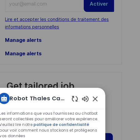
Activer
Email
address
Required
Lire et accepter les conditions de traitement des
(Required)
informations personnelles
Manage alerts
Manage alerts
Get tailored job
recommendations
Robot Thales Carrières
based on your
Sons
interests.
de
Les informations que vous fournissez au chatbot
chatbot
seront collectées pour améliorer votre expérience.
Veuillez lire notre
politique de confidentialité
activés
pour voir comment nous stockons et protégeons
vos données