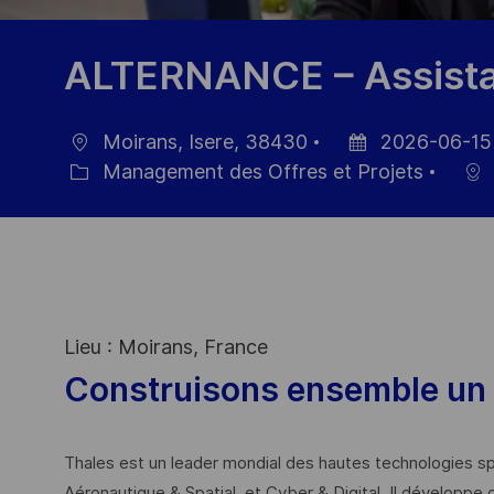
ALTERNANCE – Assista
Moirans, Isere, 38430
2026-06-15
localisation
Date
Management des Offres et Projets
Catégorie
d’affichage
Lieu : Moirans, France
Construisons ensemble un 
Thales est un leader mondial des hautes technologies spé
Aéronautique & Spatial, et Cyber & Digital. Il développe 