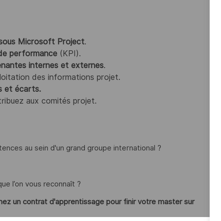
 sous Microsoft Project
.
s de performance
(KPI).
nantes internes et externes
.
xploitation des informations projet.
s et écarts.
ribuez aux comités projet.
ences au sein d'un grand groupe international ?
ue l’on vous reconnaît ?
 un contrat d'apprentissage pour finir votre master sur