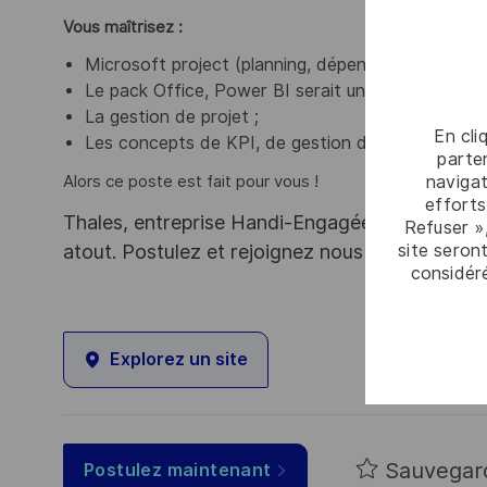
Vous maîtrisez :
Microsoft project (planning, dépendances, jalons,
Le pack Office, Power BI serait un plus ;
La gestion de projet ;
En cli
Les concepts de KPI, de gestion de risques et de 
parten
navigat
Alors ce poste est fait pour vous !
efforts
Thales, entreprise Handi-Engagée, reconnait tou
Refuser »
atout. Postulez et rejoignez nous !
site seront
considér
Explorez un site
Sauvegar
Postulez maintenant