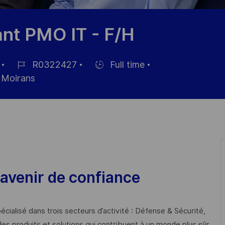
nt PMO IT - F/H
R0322427
Full time
Référence
Hiring
Moirans
du
Type
poste
avenir de confiance
cialisé dans trois secteurs d’activité : Défense & Sécurité,
des produits et solutions qui contribuent à un monde plus sûr,