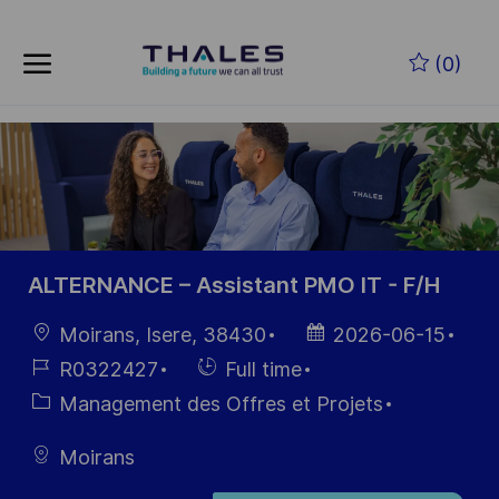
Skip to main content
Skip to main content
(0)
-
-
ALTERNANCE – Assistant PMO IT - F/H
localisation
Date
Moirans, Isere, 38430
2026-06-15
d’affichage
Référence
Hiring
R0322427
Full time
du poste
Type
Catégorie
Management des Offres et Projets
Moirans