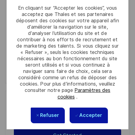
Enter
En cliquant sur “Accepter les cookies”, vous
Email
acceptez que Thales et ses partenaires
address
déposent des cookies sur votre appareil afin
Required
Lire et accepter les conditions de traitement des
(Required)
d’améliorer la navigation sur le site,
informations personnelles
d’analyser l’utilisation du site et de
contribuer à nos efforts de recrutement et
Activer
de marketing des talents. Si vous cliquez sur
« Refuser », seuls les cookies techniques
nécessaires au bon fonctionnement du site
Manage alerts
seront utilisés et si vous continuez à
naviguer sans faire de choix, cela sera
Manage alerts
considéré comme un refus de déposer des
cookies. Pour plus d’informations, veuillez
consulter notre page
Paramètres des
cookies
.
Get tailored job recommendations
based on your interests.
Refuser
Accepter