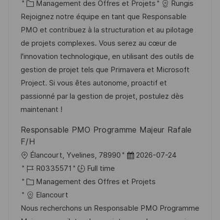
c
é
C
t
Management des Offres et Projets
Rungis
e
t
a
f
a
e
Rejoignez notre équipe en tant que Responsable
e
l
é
t
d
PMO et contribuez à la structuration et au pilotage
i
r
é
’
de projets complexes. Vous serez au cœur de
s
e
g
a
l'innovation technologique, en utilisant des outils de
a
n
o
f
gestion de projet tels que Primavera et Microsoft
t
c
r
f
Project. Si vous êtes autonome, proactif et
i
e
i
i
passionné par la gestion de projet, postulez dès
o
d
e
c
maintenant !
n
u
h
Responsable PMO Programme Majeur Rafale
p
a
F/H
o
g
l
D
Élancourt, Yvelines, 78990
2026-07-24
s
e
o
R
a
R0335571
Full time
t
c
é
C
t
Management des Offres et Projets
e
a
f
a
e
Elancourt
l
é
t
d
Nous recherchons un Responsable PMO Programme