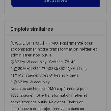
Get Started
Emplois similaires
[CWS DOP PMO] - PMO expérimenté pour
accompagner notre transformation métier et
administrer nos outils
l
Vélizy-Villacoublay, Yvelines, 78140
o
D
R
2026-07-24
R0335362
Full time
c
a
C
é
Management des Offres et Projets
a
t
a
f
Vélizy-Villacoublay
l
e
t
é
Nous recherchons un PMO expérimenté pour
i
d
é
r
accompagner notre transformation métier et
s
’
g
e
administrer nos outils. Rejoignez Thales et
a
a
o
n
contribuez à des projets innovants dans un