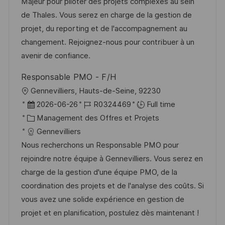
i
r
é
’
Majeur pour piloter des projets complexes au sein
s
e
g
a
de Thales. Vous serez en charge de la gestion de
a
n
o
f
projet, du reporting et de l'accompagnement au
t
c
r
f
changement. Rejoignez-nous pour contribuer à un
i
e
i
i
avenir de confiance.
o
d
e
c
Responsable PMO - F/H
n
u
h
l
Gennevilliers, Hauts-de-Seine, 92230
p
a
o
D
R
2026-06-26
R0324469
Full time
o
g
c
a
C
é
Management des Offres et Projets
s
e
a
t
a
f
Gennevilliers
t
l
e
t
é
Nous recherchons un Responsable PMO pour
e
i
d
é
r
rejoindre notre équipe à Gennevilliers. Vous serez en
s
’
g
e
charge de la gestion d'une équipe PMO, de la
a
a
o
n
coordination des projets et de l'analyse des coûts. Si
t
f
r
c
vous avez une solide expérience en gestion de
i
f
i
e
projet et en planification, postulez dès maintenant !