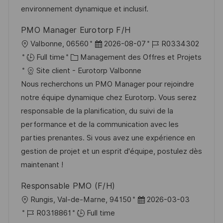
t
f
r
c
environnement dynamique et inclusif.
i
f
i
e
PMO Manager Eurotorp F/H
o
i
e
d
l
D
R
Valbonne, 06560
2026-08-07
R0334302
n
c
u
o
C
a
é
Full time
Management des Offres et Projets
h
p
c
a
t
f
Site client - Eurotorp Valbonne
a
o
a
t
e
é
Nous recherchons un PMO Manager pour rejoindre
g
s
l
é
d
r
notre équipe dynamique chez Eurotorp. Vous serez
e
t
i
g
’
e
responsable de la planification, du suivi de la
e
s
o
a
n
performance et de la communication avec les
a
r
f
c
parties prenantes. Si vous avez une expérience en
t
i
f
e
gestion de projet et un esprit d'équipe, postulez dès
i
e
i
d
maintenant !
o
c
u
Responsable PMO (F/H)
n
h
p
l
D
Rungis, Val-de-Marne, 94150
2026-03-03
a
o
o
R
a
R0318861
Full time
g
s