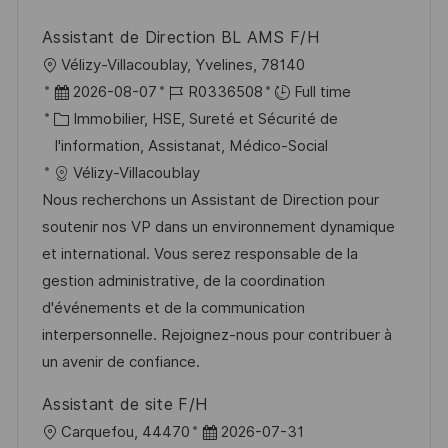
p
a
Assistant de Direction BL AMS F/H
o
g
l
Vélizy-Villacoublay, Yvelines, 78140
s
e
o
D
R
2026-08-07
R0336508
Full time
t
c
a
C
é
Immobilier, HSE, Sureté et Sécurité de
e
a
t
a
f
I'information, Assistanat, Médico-Social
l
e
t
é
Vélizy-Villacoublay
i
d
é
r
Nous recherchons un Assistant de Direction pour
s
’
g
e
soutenir nos VP dans un environnement dynamique
a
a
o
n
et international. Vous serez responsable de la
t
f
r
c
gestion administrative, de la coordination
i
f
i
e
d'événements et de la communication
o
i
e
d
interpersonnelle. Rejoignez-nous pour contribuer à
n
c
u
un avenir de confiance.
h
p
Assistant de site F/H
a
o
l
D
Carquefou, 44470
2026-07-31
g
s