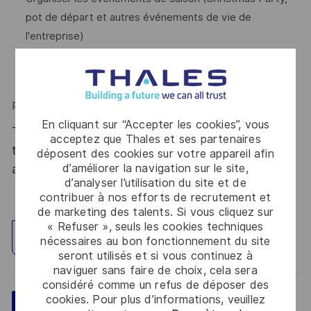
pot de départ et autres événements de vie de
l'entreprise)
Nous sommes toujours en phase ?
Rejoignez-nous!
En cliquant sur “Accepter les cookies”, vous
Thales, entreprise Handi-Engagée, reconnait
acceptez que Thales et ses partenaires
tous les talents. La diversité est notre meilleur
déposent des cookies sur votre appareil afin
d’améliorer la navigation sur le site,
atout. Postulez et rejoignez nous !
d’analyser l’utilisation du site et de
contribuer à nos efforts de recrutement et
de marketing des talents. Si vous cliquez sur
« Refuser », seuls les cookies techniques
Explorez un site
nécessaires au bon fonctionnement du site
seront utilisés et si vous continuez à
naviguer sans faire de choix, cela sera
considéré comme un refus de déposer des
cookies. Pour plus d’informations, veuillez
Sauvegarder
Postulez maintenant