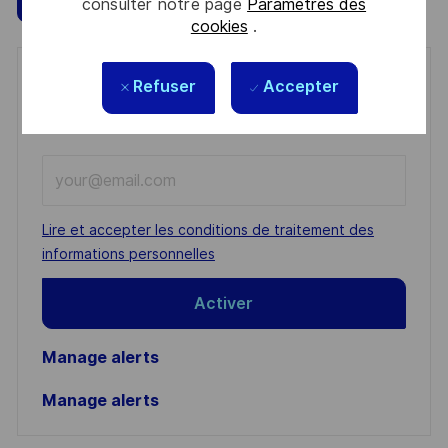
consulter notre page
Paramètres des
cookies
.
Get notified for similar jobs
Refuser
Accepter
You'll receive updates once a week
Enter
Email
address
Required
Lire et accepter les conditions de traitement des
(Required)
informations personnelles
Activer
Manage alerts
Manage alerts