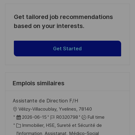
Get tailored job recommendations
based on your interests.
Get Started
Emplois similaires
Assistante de Direction F/H
l
Vélizy-Villacoublay, Yvelines, 78140
o
D
R
2026-06-15
R0320798
Full time
c
a
C
é
Immobilier, HSE, Sureté et Sécurité de
a
t
a
f
I'information, Assistanat, Médico-Social