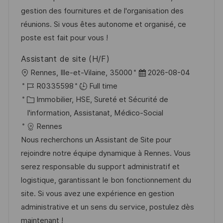
t
c
r
f
gestion des fournitures et de l'organisation des
i
e
i
i
réunions. Si vous êtes autonome et organisé, ce
o
d
e
c
poste est fait pour vous !
n
u
h
Assistant de site (H/F)
p
a
l
D
Rennes, Ille-et-Vilaine, 35000
2026-08-04
o
g
o
R
a
R0335598
Full time
s
e
c
é
C
t
Immobilier, HSE, Sureté et Sécurité de
t
a
f
a
e
I'information, Assistanat, Médico-Social
e
l
é
t
d
Rennes
i
r
é
’
Nous recherchons un Assistant de Site pour
s
e
g
a
rejoindre notre équipe dynamique à Rennes. Vous
a
n
o
f
serez responsable du support administratif et
t
c
r
f
logistique, garantissant le bon fonctionnement du
i
e
i
i
site. Si vous avez une expérience en gestion
o
d
e
c
administrative et un sens du service, postulez dès
n
u
h
maintenant !