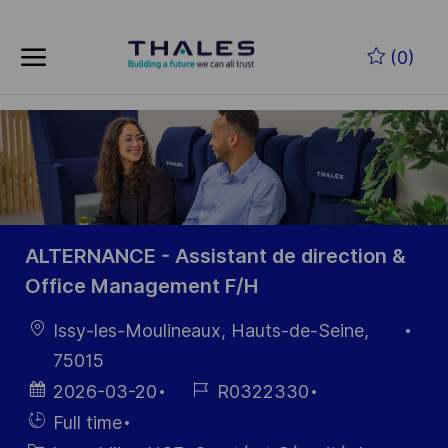
Skip to main content
Skip to main content
(0)
-
-
ALTERNANCE - Assistant de direction &
Office Management F/H
localisation
Issy-les-Moulineaux, Hauts-de-Seine,
75015
Date
Référence
2026-03-20
R0322330
d’affichage
du poste
Hiring
Full time