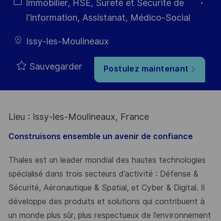
Type
Catégorie
Immobilier, HSE, Sureté et Sécurité de
I'information, Assistanat, Médico-Social
Issy-les-Moulineaux
Sauvegarder
Postulez maintenant
Lieu : Issy-les-Moulineaux, France
Construisons ensemble un avenir de confiance
Thales est un leader mondial des hautes technologies
spécialisé dans trois secteurs d’activité : Défense &
Sécurité, Aéronautique & Spatial, et Cyber & Digital. Il
développe des produits et solutions qui contribuent à
un monde plus sûr, plus respectueux de l’environnement