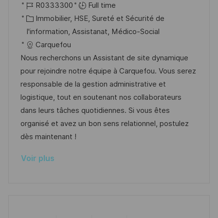
o
R
a
R0333300
Full time
e
t
c
é
C
t
Immobilier, HSE, Sureté et Sécurité de
e
a
f
a
e
I'information, Assistanat, Médico-Social
l
é
t
d
Carquefou
i
r
é
’
Nous recherchons un Assistant de site dynamique
s
e
g
a
pour rejoindre notre équipe à Carquefou. Vous serez
a
n
o
f
responsable de la gestion administrative et
t
c
r
f
logistique, tout en soutenant nos collaborateurs
i
e
i
i
dans leurs tâches quotidiennes. Si vous êtes
o
d
e
c
organisé et avez un bon sens relationnel, postulez
n
u
h
dès maintenant !
p
a
Voir plus
o
g
s
e
t
e