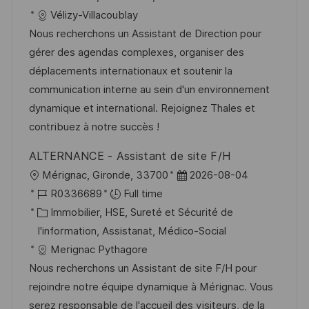
l
e
t
é
Vélizy-Villacoublay
i
d
é
r
Nous recherchons un Assistant de Direction pour
s
’
g
e
gérer des agendas complexes, organiser des
a
a
o
n
déplacements internationaux et soutenir la
t
f
r
c
communication interne au sein d'un environnement
i
f
i
e
dynamique et international. Rejoignez Thales et
o
i
e
d
contribuez à notre succès !
n
c
u
ALTERNANCE - Assistant de site F/H
h
p
l
D
Mérignac, Gironde, 33700
2026-08-04
a
o
o
R
a
R0336689
Full time
g
s
c
é
C
t
Immobilier, HSE, Sureté et Sécurité de
e
t
a
f
a
e
I'information, Assistanat, Médico-Social
e
l
é
t
d
Merignac Pythagore
i
r
é
’
Nous recherchons un Assistant de site F/H pour
s
e
g
a
rejoindre notre équipe dynamique à Mérignac. Vous
a
n
o
f
serez responsable de l'accueil des visiteurs, de la