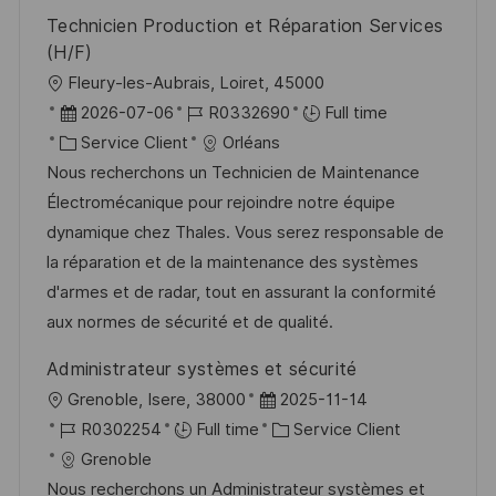
o
d
c
Technicien Production et Réparation Services
n
u
h
(H/F)
p
a
l
Fleury-les-Aubrais, Loiret, 45000
o
g
o
D
R
2026-07-06
R0332690
Full time
s
e
c
a
C
é
Service Client
Orléans
t
a
t
a
f
Nous recherchons un Technicien de Maintenance
e
l
e
t
é
Électromécanique pour rejoindre notre équipe
i
d
é
r
dynamique chez Thales. Vous serez responsable de
s
’
g
e
la réparation et de la maintenance des systèmes
a
a
o
n
d'armes et de radar, tout en assurant la conformité
t
f
r
c
aux normes de sécurité et de qualité.
i
f
i
e
Administrateur systèmes et sécurité
o
i
e
d
l
D
Grenoble, Isere, 38000
2025-11-14
n
c
u
o
R
a
C
R0302254
Full time
Service Client
h
p
c
é
t
a
Grenoble
a
o
a
f
e
t
Nous recherchons un Administrateur systèmes et