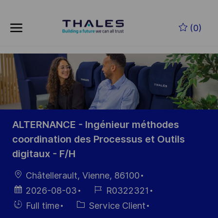
Skip to main content
Skip to main content
(0)
-
-
ALTERNANCE - Ingénieur méthodes
coordination des Processus et Outils
digitaux - F/H
localisation
Châtellerault, Vienne, 86100
Date
Référence
2026-08-03
R0322321
d’affichage
du poste
Hiring
Catégorie
Full time
Service Client