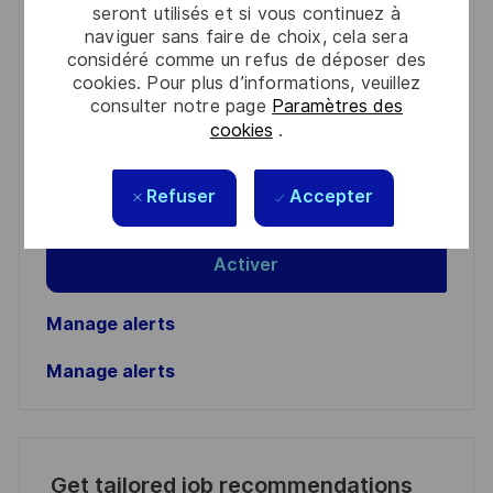
seront utilisés et si vous continuez à
Get notified for similar jobs
naviguer sans faire de choix, cela sera
considéré comme un refus de déposer des
You'll receive updates once a week
cookies. Pour plus d’informations, veuillez
consulter notre page
Paramètres des
Enter
cookies
.
Email
address
Required
Lire et accepter les conditions de traitement des
Refuser
Accepter
(Required)
informations personnelles
Activer
Manage alerts
Manage alerts
Get tailored job recommendations