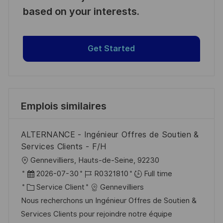
based on your interests.
Get Started
Emplois similaires
ALTERNANCE - Ingénieur Offres de Soutien &
Services Clients - F/H
l
Gennevilliers, Hauts-de-Seine, 92230
o
D
R
2026-07-30
R0321810
Full time
c
a
C
é
Service Client
Gennevilliers
a
t
a
f
Nous recherchons un Ingénieur Offres de Soutien &
l
e
t
é
Services Clients pour rejoindre notre équipe