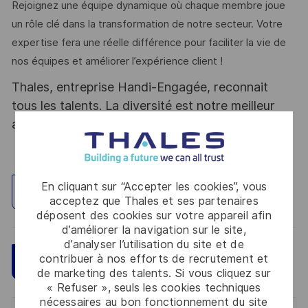
Rejoignez une équipe dynamique où chaque membre joue
un rôle clé dans la transformation de notre secteur. Votre
expertise fera une réelle différence pour faciliter la vie de
nos équipes et améliorer l’expérience client !
Thales, entreprise Handi-Engagée, reconnait
tous les talents. La diversité est notre meilleur
atout. Postulez et rejoignez nous !
En cliquant sur “Accepter les cookies”, vous
Explorez un site
acceptez que Thales et ses partenaires
déposent des cookies sur votre appareil afin
d’améliorer la navigation sur le site,
d’analyser l’utilisation du site et de
contribuer à nos efforts de recrutement et
Sauvegarder
Postulez maintenant
de marketing des talents. Si vous cliquez sur
« Refuser », seuls les cookies techniques
nécessaires au bon fonctionnement du site