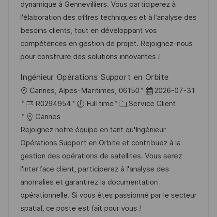
i
d
é
r
dynamique à Gennevilliers. Vous participerez à
s
’
g
e
l'élaboration des offres techniques et à l'analyse des
a
a
o
n
besoins clients, tout en développant vos
t
f
r
c
compétences en gestion de projet. Rejoignez-nous
i
f
i
e
pour construire des solutions innovantes !
o
i
e
d
Ingénieur Opérations Support en Orbite
n
c
u
l
D
Cannes, Alpes-Maritimes, 06150
2026-07-31
h
p
o
R
C
a
R0294954
Full time
Service Client
a
o
c
é
a
t
Cannes
g
s
a
f
t
e
Rejoignez notre équipe en tant qu'Ingénieur
e
t
l
é
é
d
Opérations Support en Orbite et contribuez à la
e
i
r
g
’
gestion des opérations de satellites. Vous serez
s
e
o
a
l'interface client, participerez à l'analyse des
a
n
r
f
anomalies et garantirez la documentation
t
c
i
f
opérationnelle. Si vous êtes passionné par le secteur
i
e
e
i
spatial, ce poste est fait pour vous !