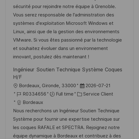
g
s
l
é
d
é
sécurité pour rejoindre notre équipe à Grenoble.
e
t
i
r
’
g
Vous serez responsable de l'administration des
e
s
e
a
o
systèmes d'exploitation Microsoft Windows et
a
n
f
r
Linux, ainsi que de la gestion des environnements
t
c
f
i
VMware. Si vous êtes passionné par la technologie
i
e
i
e
et souhaitez évoluer dans un environnement
o
d
c
innovant, postulez dès maintenant !
n
u
h
Ingénieur Soutien Technique Système Coques
p
a
H/F
o
g
l
D
Bordeaux, Gironde, 33000
2026-07-21
s
e
o
R
C
a
R0334656
Full time
Service Client
t
c
é
a
t
Bordeaux
e
a
f
t
e
Nous recherchons un Ingénieur Soutien Technique
l
é
é
d
Système pour fournir une expertise technique sur
i
r
g
’
les coques RAFALE et SPECTRA. Rejoignez notre
s
e
o
a
équipe dynamique à Bordeaux et contribuez à des