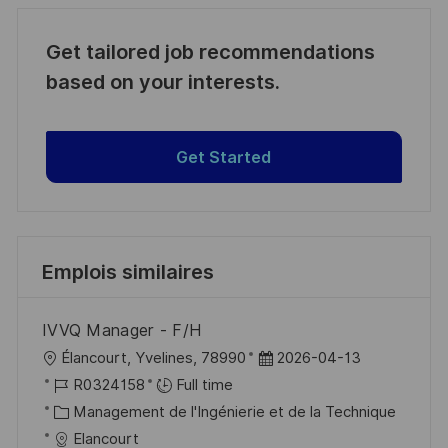
Get tailored job recommendations
based on your interests.
Get Started
Emplois similaires
IVVQ Manager - F/H
l
D
Élancourt, Yvelines, 78990
2026-04-13
o
R
a
R0324158
Full time
c
é
C
t
Management de l'Ingénierie et de la Technique
a
f
a
e
Elancourt