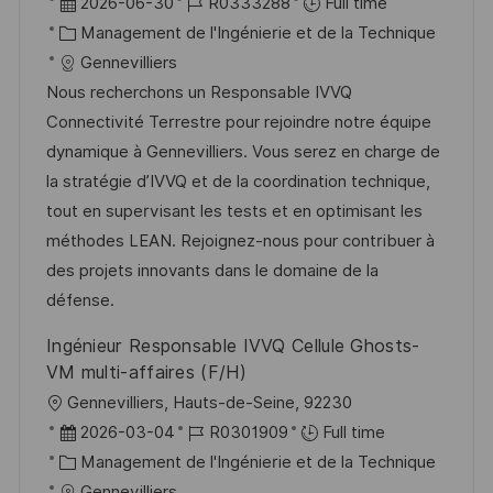
o
D
R
2026-06-30
R0333288
Full time
g
s
c
a
C
é
Management de l'Ingénierie et de la Technique
e
t
a
t
a
f
Gennevilliers
e
l
e
t
é
Nous recherchons un Responsable IVVQ
i
d
é
r
Connectivité Terrestre pour rejoindre notre équipe
s
’
g
e
dynamique à Gennevilliers. Vous serez en charge de
a
a
o
n
la stratégie d’IVVQ et de la coordination technique,
t
f
r
c
tout en supervisant les tests et en optimisant les
i
f
i
e
méthodes LEAN. Rejoignez-nous pour contribuer à
o
i
e
d
des projets innovants dans le domaine de la
n
c
u
défense.
h
p
Ingénieur Responsable IVVQ Cellule Ghosts-
a
o
VM multi-affaires (F/H)
g
s
l
Gennevilliers, Hauts-de-Seine, 92230
e
t
o
D
R
2026-03-04
R0301909
Full time
e
c
a
C
é
Management de l'Ingénierie et de la Technique
a
t
a
f
Gennevilliers