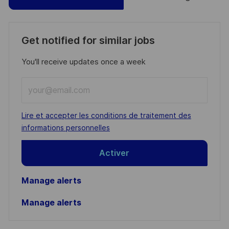
Get notified for similar jobs
You'll receive updates once a week
Enter
Email
address
Required
Lire et accepter les conditions de traitement des
(Required)
informations personnelles
Activer
Manage alerts
Manage alerts