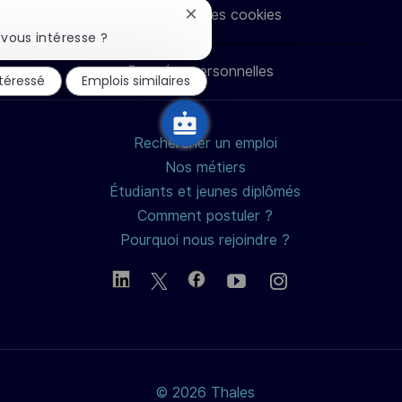
Paramètres des cookies
Fermer
LinkedIn
Facebook
twitter
e-
la
vous intéresse ?
notification
du
Données personnelles
mail
ntéressé
Emplois similaires
chatbot
Rechercher un emploi
Nos métiers
Étudiants et jeunes diplômés
Comment postuler ?
Pourquoi nous rejoindre ?
© 2026 Thales