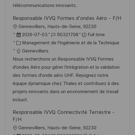
i
e
i
i
télécommunications innovants.
o
d
e
c
Responsable IVVQ Formes d'ondes Aéro - F/H
n
u
h
l
Gennevilliers, Hauts-de-Seine, 92230
p
a
o
D
R
2026-07-03
R0321708
Full time
o
g
c
a
C
é
Management de l'Ingénierie et de la Technique
s
e
a
t
a
f
Gennevilliers
t
l
e
t
é
Nous recherchons un Responsable IVVQ Formes
e
i
d
é
r
d'ondes Aéro pour gérer l'intégration et la validation
s
’
g
e
des formes d'onde aéro UHF. Rejoignez notre
a
a
o
n
équipe dynamique chez Thales et contribuez à des
t
f
r
c
projets innovants dans un environnement de travail
i
f
i
e
inclusif.
o
i
e
d
Responsable IVVQ Connectivité Terrestre -
n
c
u
F/H
h
p
l
Gennevilliers, Hauts-de-Seine, 92230
a
o