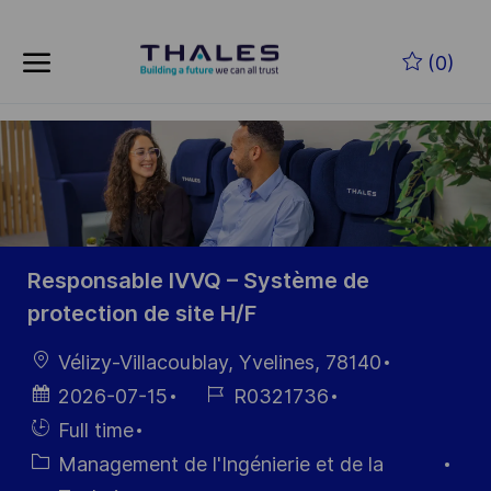
Skip to main content
Skip to main content
(0)
-
-
Responsable IVVQ – Système de
protection de site H/F
localisation
Vélizy-Villacoublay, Yvelines, 78140
Date
Référence
2026-07-15
R0321736
d’affichage
du poste
Hiring
Full time
Type
Catégorie
Management de l'Ingénierie et de la