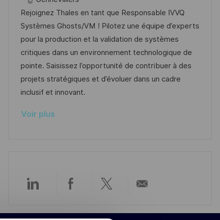
l
e
t
é
Rejoignez Thales en tant que Responsable IVVQ
i
d
é
r
Systèmes Ghosts/VM ! Pilotez une équipe d’experts
s
’
g
e
pour la production et la validation de systèmes
a
a
o
n
critiques dans un environnement technologique de
t
f
r
c
pointe. Saisissez l’opportunité de contribuer à des
i
f
i
e
projets stratégiques et d’évoluer dans un cadre
o
i
e
d
inclusif et innovant.
n
c
u
Voir plus
h
p
a
o
g
s
e
t
e
Partager
Partager
Partager
Partager
via
via
via
par