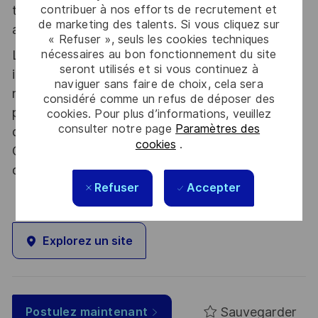
tous les talents. La diversité est notre meilleur
contribuer à nos efforts de recrutement et
de marketing des talents. Si vous cliquez sur
atout. Postulez et rejoignez nous !
« Refuser », seuls les cookies techniques
nécessaires au bon fonctionnement du site
Le poste pouvant nécessiter d'accéder à des
seront utilisés et si vous continuez à
informations relevant du secret de la défense
naviguer sans faire de choix, cela sera
nationale, la personne retenue fera l'objet d'une
considéré comme un refus de déposer des
procédure d’habilitation, conformément aux
cookies. Pour plus d’informations, veuillez
consulter notre page
Paramètres des
dispositions des articles R.2311-1 et suivants du
cookies
.
Code de la défense et de l’IGI 1300 SGDSN/PSE
du 09 août 2021.
Refuser
Accepter
Explorez un site
Sauvegarder
Postulez maintenant