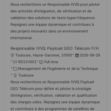
l
é
t
d
Nous recherchons un Responsable IVVQ pour piloter
i
r
é
’
des activités d'intégration, de vérification et de
s
e
g
a
validation des solutions de tests hyperfréquence.
a
n
o
f
Rejoignez une équipe dynamique et contribuez à
t
c
r
f
des projets innovants dans un environnement
i
e
i
i
international.
o
d
e
c
Responsable IVVQ Payload GEO Télécom F/H
n
u
h
l
D
Toulouse, Haute-Garonne, 31000
2026-06-29
p
a
o
R
a
R0331003
Full time
o
g
c
é
C
t
Management de l'Ingénierie et de la Technique
s
e
a
f
a
e
Toulouse
t
l
é
t
d
Nous recherchons un Responsable IVVQ Payload
e
i
r
é
’
GEO Télécom pour définir et piloter la stratégie
s
e
g
a
d'intégration, vérification, validation et qualification
a
n
o
f
des charges utiles. Rejoignez une équipe dynamique
t
c
r
f
et contribuez à des programmes de satellites de