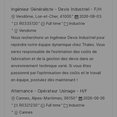
o
d
c
Ingénieur Généraliste - Devis Industriel - F/H
n
u
h
l
D
Vendôme, Loir-et-Cher, 41000
2026-08-03
p
a
o
R
C
a
R0335120
Full time
Industrie
o
g
c
é
a
t
Vendome
s
e
a
f
t
e
Nous recherchons un Ingénieur Devis Industriel pour
t
l
é
é
d
rejoindre notre équipe dynamique chez Thales. Vous
e
i
r
g
’
serez responsable de l'estimation des coûts de
s
e
o
a
fabrication et de la gestion des devis dans un
a
n
r
f
environnement technique varié. Si vous êtes
t
c
i
f
passionné par l'optimisation des coûts et le travail
i
e
e
i
en équipe, postulez dès maintenant !
o
d
c
Alternance - Opérateur Usinage - H/F
n
u
h
l
D
Cannes, Alpes-Maritimes, 06150
2026-06-26
p
a
o
R
C
a
R0321230
Full time
Industrie
o
g
c
é
a
t
Cannes
s
e