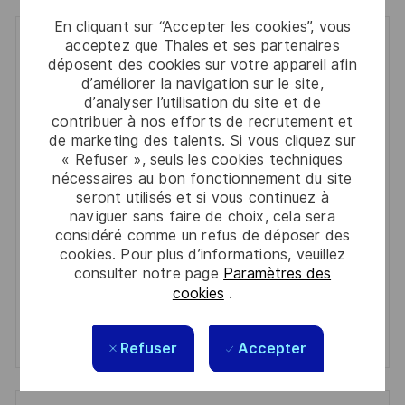
En cliquant sur “Accepter les cookies”, vous
acceptez que Thales et ses partenaires
Get notified for similar jobs
déposent des cookies sur votre appareil afin
d’améliorer la navigation sur le site,
You'll receive updates once a week
d’analyser l’utilisation du site et de
contribuer à nos efforts de recrutement et
Enter
de marketing des talents. Si vous cliquez sur
Email
« Refuser », seuls les cookies techniques
address
nécessaires au bon fonctionnement du site
Required
Lire et accepter les conditions de traitement des
seront utilisés et si vous continuez à
(Required)
informations personnelles
naviguer sans faire de choix, cela sera
considéré comme un refus de déposer des
Activer
cookies. Pour plus d’informations, veuillez
consulter notre page
Paramètres des
cookies
.
Manage alerts
Manage alerts
Refuser
Accepter