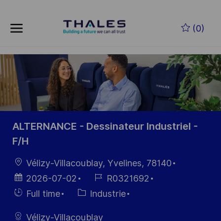
Skip to main content
(0)
-
ALTERNANCE - Dessinateur Industriel -
F/H
localisation
Vélizy-Villacoublay, Yvelines, 78140
Date
Référence
2026-07-02
R0321692
d’affichage
du poste
Hiring
Catégorie
Full time
Industrie
Type
Vélizy-Villacoublay