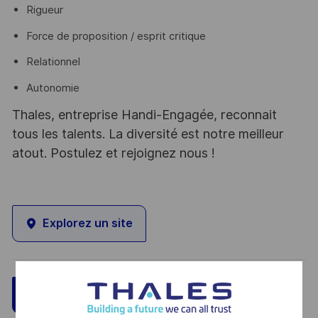
Rigueur
Force de proposition / esprit critique
Relationnel
Autonomie
Thales, entreprise Handi-Engagée, reconnait
tous les talents. La diversité est notre meilleur
atout. Postulez et rejoignez nous !
Explorez un site
Sauvegarder
Postulez maintenant