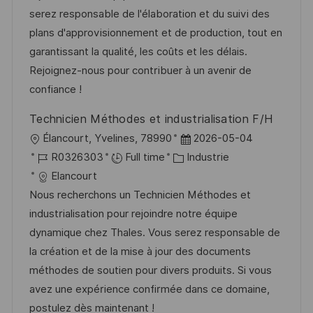
i
d
é
r
serez responsable de l'élaboration et du suivi des
s
’
g
e
plans d'approvisionnement et de production, tout en
a
a
o
n
garantissant la qualité, les coûts et les délais.
t
f
r
c
Rejoignez-nous pour contribuer à un avenir de
i
f
i
e
confiance !
o
i
e
d
Technicien Méthodes et industrialisation F/H
n
c
u
l
D
Élancourt, Yvelines, 78990
2026-05-04
h
p
o
R
C
a
R0326303
Full time
Industrie
a
o
c
é
a
t
Elancourt
g
s
a
f
t
e
Nous recherchons un Technicien Méthodes et
e
t
l
é
é
d
industrialisation pour rejoindre notre équipe
e
i
r
g
’
dynamique chez Thales. Vous serez responsable de
s
e
o
a
la création et de la mise à jour des documents
a
n
r
f
méthodes de soutien pour divers produits. Si vous
t
c
i
f
avez une expérience confirmée dans ce domaine,
i
e
e
i
postulez dès maintenant !