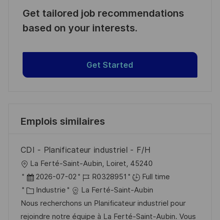
Get tailored job recommendations
based on your interests.
Get Started
Emplois similaires
CDI - Planificateur industriel - F/H
l
La Ferté-Saint-Aubin, Loiret, 45240
o
D
R
2026-07-02
R0328951
Full time
c
a
C
é
Industrie
La Ferté-Saint-Aubin
a
t
a
f
Nous recherchons un Planificateur industriel pour
l
e
t
é
rejoindre notre équipe à La Ferté-Saint-Aubin. Vous