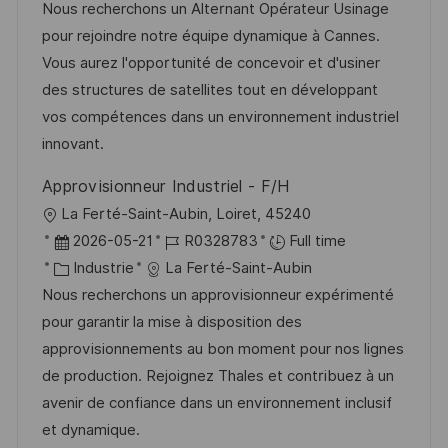
a
f
t
e
Nous recherchons un Alternant Opérateur Usinage
t
l
é
é
d
pour rejoindre notre équipe dynamique à Cannes.
e
i
r
g
’
Vous aurez l'opportunité de concevoir et d'usiner
s
e
o
a
des structures de satellites tout en développant
a
n
r
f
vos compétences dans un environnement industriel
t
c
i
f
innovant.
i
e
e
i
Approvisionneur Industriel - F/H
o
d
c
l
La Ferté-Saint-Aubin, Loiret, 45240
n
u
h
o
D
R
2026-05-21
R0328783
Full time
p
a
c
a
C
é
Industrie
La Ferté-Saint-Aubin
o
g
a
t
a
f
Nous recherchons un approvisionneur expérimenté
s
e
l
e
t
é
pour garantir la mise à disposition des
t
i
d
é
r
approvisionnements au bon moment pour nos lignes
e
s
’
g
e
de production. Rejoignez Thales et contribuez à un
a
a
o
n
avenir de confiance dans un environnement inclusif
t
f
r
c
et dynamique.