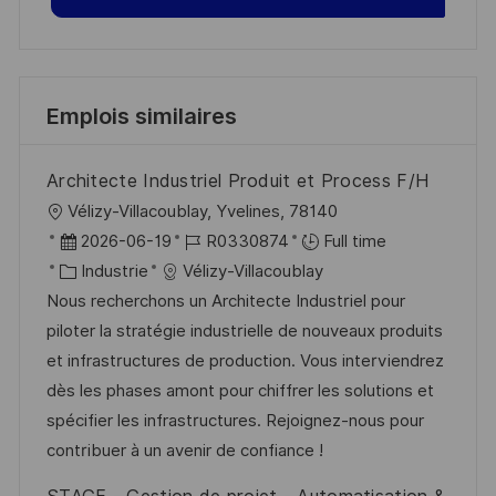
Emplois similaires
Architecte Industriel Produit et Process F/H
l
Vélizy-Villacoublay, Yvelines, 78140
o
D
R
2026-06-19
R0330874
Full time
c
a
C
é
Industrie
Vélizy-Villacoublay
a
t
a
f
Nous recherchons un Architecte Industriel pour
l
e
t
é
piloter la stratégie industrielle de nouveaux produits
i
d
é
r
et infrastructures de production. Vous interviendrez
s
’
g
e
dès les phases amont pour chiffrer les solutions et
a
a
o
n
spécifier les infrastructures. Rejoignez-nous pour
t
f
r
c
contribuer à un avenir de confiance !
i
f
i
e