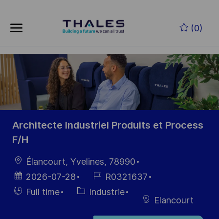
Skip to main content
Skip to main content
(0)
-
-
Architecte Industriel Produits et Process
F/H
localisation
Élancourt, Yvelines, 78990
Date
Référence
2026-07-28
R0321637
d’affichage
du poste
Hiring
Catégorie
Full time
Industrie
Elancourt
Type