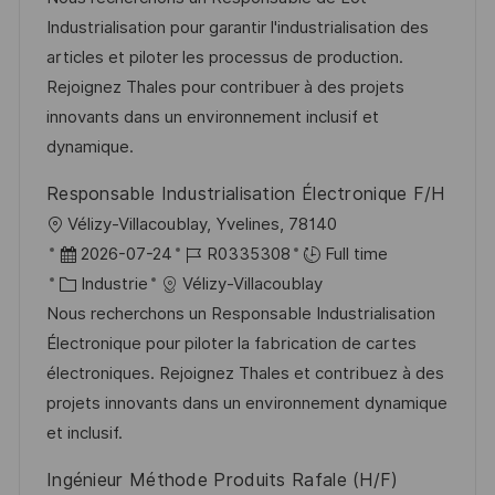
e
t
a
f
t
e
Industrialisation pour garantir l'industrialisation des
e
l
é
é
d
articles et piloter les processus de production.
i
r
g
’
Rejoignez Thales pour contribuer à des projets
s
e
o
a
innovants dans un environnement inclusif et
a
n
r
f
dynamique.
t
c
i
f
Responsable Industrialisation Électronique F/H
i
e
e
i
l
Vélizy-Villacoublay, Yvelines, 78140
o
d
c
o
D
R
2026-07-24
R0335308
Full time
n
u
h
c
a
C
é
Industrie
Vélizy-Villacoublay
p
a
a
t
a
f
Nous recherchons un Responsable Industrialisation
o
g
l
e
t
é
Électronique pour piloter la fabrication de cartes
s
e
i
d
é
r
électroniques. Rejoignez Thales et contribuez à des
t
s
’
g
e
projets innovants dans un environnement dynamique
e
a
a
o
n
et inclusif.
t
f
r
c
Ingénieur Méthode Produits Rafale (H/F)
i
f
i
e