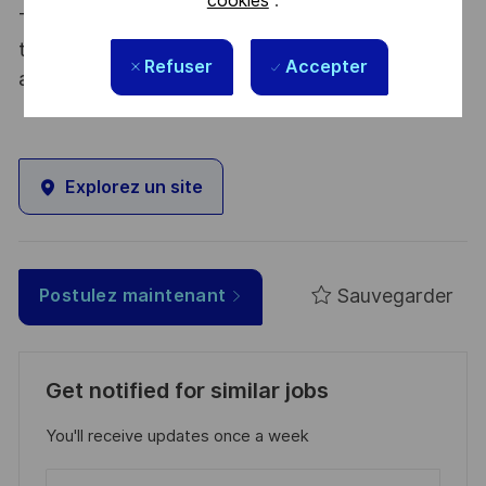
cookies
.
Thales, entreprise Handi-Engagée, reconnait
tous les talents. La diversité est notre meilleur
Refuser
Accepter
atout. Postulez et rejoignez nous !
Explorez un site
Sauvegarder
Postulez maintenant
Get notified for similar jobs
You'll receive updates once a week
Enter