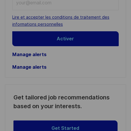
Email
address
Required
Lire et accepter les conditions de traitement des
(Required)
informations personnelles
Activer
Manage alerts
Manage alerts
Get tailored job recommendations
based on your interests.
Get Started