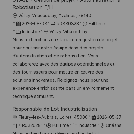
STAGE - Gestion de projet - Automatisation &
o
i
e
d
Robotisation F/H
n
c
u
l
Vélizy-Villacoublay, Yvelines, 78140
h
p
o
D
R
2026-08-03
R0330328
Full time
a
o
c
a
C
é
Industrie
Vélizy-Villacoublay
g
s
a
t
a
f
Nous recherchons un stagiaire en gestion de projet
e
t
l
e
t
é
pour soutenir notre équipe dans des projets
e
i
d
é
r
d'automatisation et de robotisation. Vous
s
’
g
e
collaborerez avec des équipes opérationnelles et
a
a
o
n
des fournisseurs pour mettre en œuvre des
t
f
r
c
solutions innovantes. Rejoignez-nous pour une
i
f
i
e
expérience enrichissante dans un environnement
o
i
e
d
technique stimulant.
n
c
u
Responsable de Lot Industrialisation
h
p
l
D
Fleury-les-Aubrais, Loiret, 45000
2026-05-27
a
o
o
R
C
a
R0326281
Full time
Industrie
Orléans
g
s
c
é
a
t
Nous recherchons un Responsable de Lot