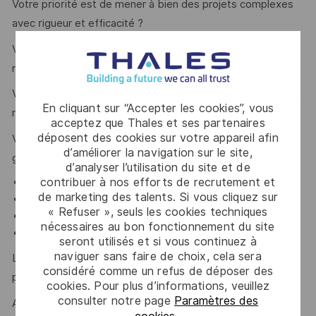
Votre priorité est de mener à bien des projets complexes
avec rigueur et efficacité ?
Vous avez l’ambition de renforcer vos compétences en
management d’équipes et gestion de projet ?
Vous avez envie de découvrir les dernières technologies et
En cliquant sur “Accepter les cookies”, vous
méthodes agiles ?
acceptez que Thales et ses partenaires
déposent des cookies sur votre appareil afin
Vous disposez d’un diplôme Bac+5 en informatique ou
d’améliorer la navigation sur le site,
gestion de projet et avez de l'expérience sur :
d’analyser l’utilisation du site et de
contribuer à nos efforts de recrutement et
Pilotage de projets IT,
de marketing des talents. Si vous cliquez sur
Méthodologies agiles (Scrum, Kanban),
« Refuser », seuls les cookies techniques
Gestion des risques et planification,
nécessaires au bon fonctionnement du site
Relation client et communication.
seront utilisés et si vous continuez à
naviguer sans faire de choix, cela sera
Leadership, esprit d’équipe, sens de l’organisation,
considéré comme un refus de déposer des
proactivité sont des atouts que l’on vous reconnait ?
cookies. Pour plus d’informations, veuillez
consulter notre page
Paramètres des
Alors ce poste est fait pour vous !