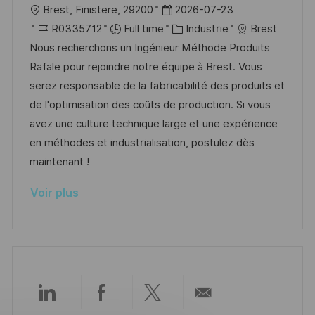
l
D
Brest, Finistere, 29200
2026-07-23
o
i
e
d
o
R
a
C
R0335712
Full time
Industrie
Brest
n
c
u
c
é
t
a
Nous recherchons un Ingénieur Méthode Produits
h
p
a
f
e
t
Rafale pour rejoindre notre équipe à Brest. Vous
a
o
l
é
d
é
serez responsable de la fabricabilité des produits et
g
s
i
r
’
g
de l'optimisation des coûts de production. Si vous
e
t
s
e
a
o
avez une culture technique large et une expérience
e
a
n
f
r
en méthodes et industrialisation, postulez dès
t
c
f
i
maintenant !
i
e
i
e
Voir plus
o
d
c
n
u
h
p
a
o
g
s
e
t
Partager
Partager
Partager
Partager
e