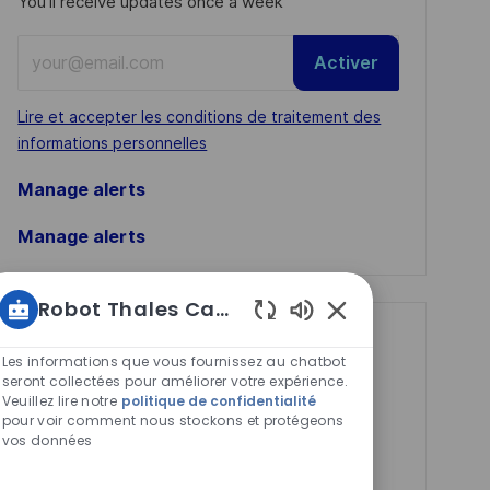
You'll receive updates once a week
Enter
Activer
Email
address
Required
Lire et accepter les conditions de traitement des
(Required)
informations personnelles
Manage alerts
Manage alerts
Robot Thales Carrières
Sons
Get tailored job
de
Les informations que vous fournissez au chatbot
recommendations
chatbot
seront collectées pour améliorer votre expérience.
Veuillez lire notre
politique de confidentialité
activés
based on your
pour voir comment nous stockons et protégeons
interests.
vos données