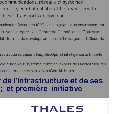
iocommunications, réseaux et systèmes
satellite, combat collaboratif et cybersécurité.
ssible en transports en commun.
unication Sécurisés (SIX), vous rejoignez un environnement
ents. Vous intégrerez le Centre de Compétence IT, au sein du
es plateformes de développement et d’hébergement Cloud de
frastructures sécurisées, DevOps et intelligence artificielle.
ôle d’ingénieur système complet, expert des infrastructures
 conducteur le projet
« NextGen AI‑Hub ».
e l’infrastructure et de ses
 et première initiative
es technologies associées. Savoir mettre en œuvre ces