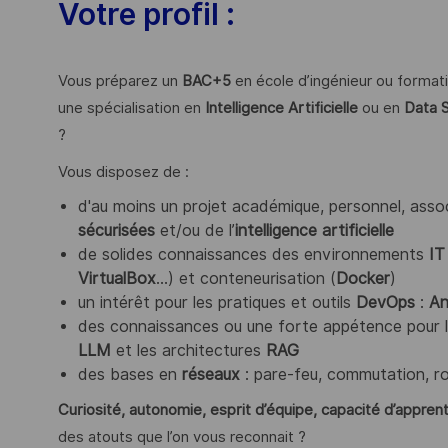
Votre profil :
Vous préparez un
BAC+5
en école d’ingénieur ou format
une spécialisation en
Intelligence Artificielle
ou en
Data 
?
Vous disposez de :
d'au moins un projet académique, personnel, asso
sécurisées
et/ou de l’
intelligence artificielle
de solides connaissances des environnements
IT
VirtualBox
…) et conteneurisation (
Docker
)
un intérêt pour les pratiques et outils
DevOps
:
An
des connaissances ou une forte appétence pour l
LLM
et les architectures
RAG
des bases en
réseaux
: pare-feu, commutation, r
Curiosité, autonomie, esprit d’équipe, capacité d’appren
des atouts que l’on vous reconnait ?