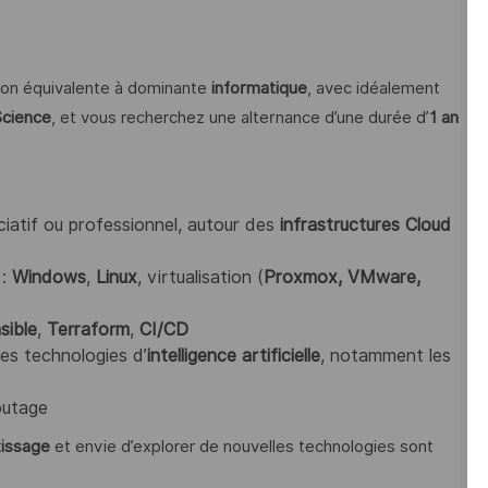
ion équivalente à dominante
informatique
, avec idéalement
Science
, et vous recherchez une alternance d’une durée d’
1 an
ciatif ou professionnel, autour des
infrastructures Cloud
:
Windows
,
Linux
, virtualisation (
Proxmox, VMware,
sible
,
Terraform
,
CI/CD
es technologies d’
intelligence artificielle
, notamment les
outage
tissage
et envie d’explorer de nouvelles technologies sont