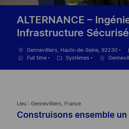
ALTERNANCE – Ingénieu
Infrastructure Sécurisé
Gennevilliers, Hauts-de-Seine, 92230
localisation
Da
Full time
Systèmes
Gennevill
Hiring
Catégorie
d’
Type
Lieu : Gennevilliers, France
Construisons ensemble un 