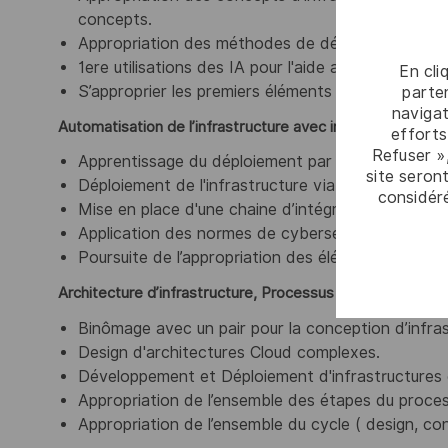
concepts.
Appropriation des méthodes de développements 
1ere utilisations des IA pour l'aide au diagnostic et
En cli
S’approprier les premiers éléments des processus
parten
navigat
Automatisation de l’infrastructure avec intégration forte 
efforts
Refuser »
Apprentissage du déploiement par agents IA.
site seront
Déploiement de l'infrastructure via le code (IaC).
considér
Mise en place d'une chaine d’intégration et de 
Application des normes de cybersécurité Thales 
Poursuite de l’appropriation des éléments des pr
Architecture d’infrastructure, Processus Industriels
Binômage avec un pair pour la conception d’infras
Design d'architectures Cloud complexes.
Développement et Déploiement d'infrastructures o
Appropriation de l’ensemble des étapes du proce
Appropriation de l’ensemble du cycle ( design, con