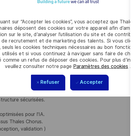
Agile et des concepts CI/CD
 au scripting.
quant sur “Accepter les cookies”, vous acceptez que Thales
 chorus.
aires déposent des cookies sur votre appareil afin d’améli
ion sur le site, d’analyser l’utilisation du site et de contribu
de l’IA
 de recrutement et de marketing des talents. Si vous cliqu
, seuls les cookies techniques nécessaires au bon fonctio
 utilisés et si vous continuez à naviguer sans faire de choi
é comme un refus de déposer des cookies. Pour plus d’info
développement continue complète.
veuillez consulter notre page
Paramètres des cookies
.
(durcissement des systèmes).
ocessus chorus.
Refuser
Accepter
tructure sécurisées.
ptimisées pour l'IA.
ssus Thales Chorus.
ception, validation )