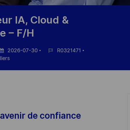
r IA, Cloud &
e – F/H
2026-07-30
R0321471
te
Référence
iers
affichage
du
poste
avenir de confiance