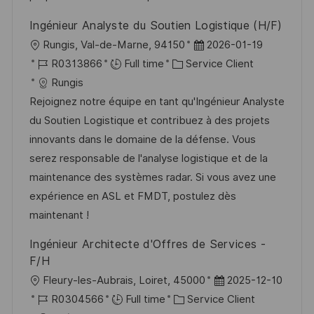
a
a
o
n
Ingénieur Analyste du Soutien Logistique (H/F)
t
f
r
c
l
D
Rungis, Val-de-Marne, 94150
2026-01-19
i
f
i
e
o
R
C
a
R0313866
Full time
Service Client
o
i
e
d
c
é
a
t
Rungis
n
c
u
a
f
t
e
Rejoignez notre équipe en tant qu'Ingénieur Analyste
h
p
l
é
é
d
du Soutien Logistique et contribuez à des projets
a
o
i
r
g
’
innovants dans le domaine de la défense. Vous
g
s
s
e
o
a
serez responsable de l'analyse logistique et de la
e
t
a
n
r
f
maintenance des systèmes radar. Si vous avez une
e
t
c
i
f
expérience en ASL et FMDT, postulez dès
i
e
e
i
maintenant !
o
d
c
Ingénieur Architecte d'Offres de Services -
n
u
h
F/H
p
a
l
D
Fleury-les-Aubrais, Loiret, 45000
2025-12-10
o
g
o
R
C
a
R0304566
Full time
Service Client
s
e