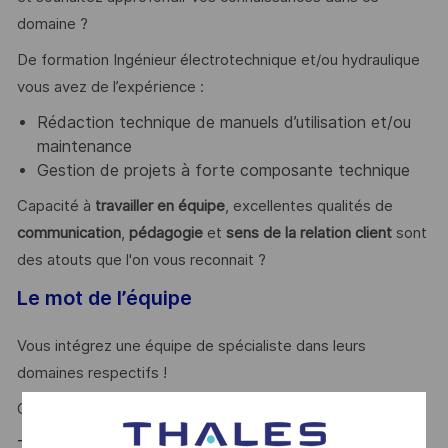
domaine ?
De formation Ingénieur électrotechnique et/ou hydraulique
vous avez de l’expérience :
Rédaction technique de manuels d’utilisation et/ou
maintenance
Gestion de projets à forte composante technique
Capacité à
travailler en équipe
, excellentes qualités de
communication
,
pédagogie
et
sens de la relation client
sont
des atouts que l'on vous reconnait ?
Le mot de l’équipe
Vous intégrez une équipe de spécialiste dans leurs
domaines respectifs !
Ghislain
Thales, entreprise Handi-Engagée, reconnait