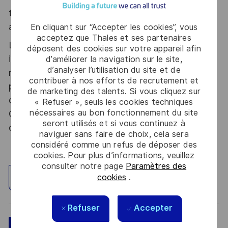
tous les talents. La diversité est notre meilleur
atout. Postulez et rejoignez nous !
En cliquant sur “Accepter les cookies”, vous
acceptez que Thales et ses partenaires
Le poste pouvant nécessiter d'accéder à des
déposent des cookies sur votre appareil afin
informations relevant du secret de la défense
d’améliorer la navigation sur le site,
d’analyser l’utilisation du site et de
nationale, la personne retenue fera l'objet d'une
contribuer à nos efforts de recrutement et
procédure d’habilitation, conformément aux
de marketing des talents. Si vous cliquez sur
dispositions des articles R.2311-1 et suivants du
« Refuser », seuls les cookies techniques
nécessaires au bon fonctionnement du site
Code de la défense et de l’IGI 1300 SGDSN/PSE
seront utilisés et si vous continuez à
du 09 août 2021.
naviguer sans faire de choix, cela sera
considéré comme un refus de déposer des
cookies. Pour plus d’informations, veuillez
consulter notre page
Paramètres des
cookies
.
Explorez un site
Refuser
Accepter