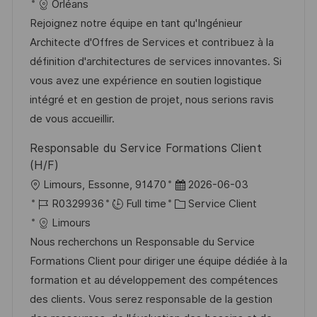
c
é
a
t
Orléans
t
a
f
t
e
Rejoignez notre équipe en tant qu'Ingénieur
e
l
é
é
d
Architecte d'Offres de Services et contribuez à la
i
r
g
’
définition d'architectures de services innovantes. Si
s
e
o
a
vous avez une expérience en soutien logistique
a
n
r
f
intégré et en gestion de projet, nous serions ravis
t
c
i
f
de vous accueillir.
i
e
e
i
Responsable du Service Formations Client
o
d
c
(H/F)
n
u
h
l
D
Limours, Essonne, 91470
2026-06-03
p
a
o
R
a
C
R0329936
Full time
Service Client
o
g
c
é
t
a
Limours
s
e
a
f
e
t
Nous recherchons un Responsable du Service
t
l
é
d
é
Formations Client pour diriger une équipe dédiée à la
e
i
r
’
g
formation et au développement des compétences
s
e
a
o
des clients. Vous serez responsable de la gestion