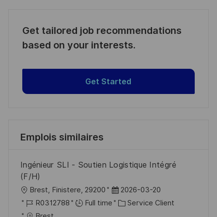
Get tailored job recommendations
based on your interests.
Get Started
Emplois similaires
Ingénieur SLI - Soutien Logistique Intégré
(F/H)
l
D
Brest, Finistere, 29200
2026-03-20
o
R
a
C
R0312788
Full time
Service Client
c
é
t
a
Brest