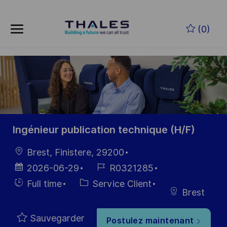
Skip to main content
Skip to main content
(0)
-
-
Ingénieur publication technique (H/F)
localisation
Brest, Finistere, 29200
Date
Référence
2026-06-29
R0321285
d’affichage
du poste
Hiring
Catégorie
Full time
Service Client
Brest
Type
Sauvegarder
Postulez maintenant