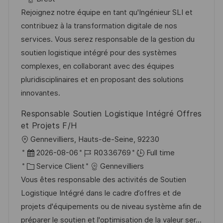
a
f
e
t
Rejoignez notre équipe en tant qu'Ingénieur SLI et
l
é
d
é
contribuez à la transformation digitale de nos
i
r
’
g
services. Vous serez responsable de la gestion du
s
e
a
o
soutien logistique intégré pour des systèmes
a
n
f
r
complexes, en collaborant avec des équipes
t
c
f
i
pluridisciplinaires et en proposant des solutions
i
e
i
e
innovantes.
o
d
c
Responsable Soutien Logistique Intégré Offres
n
u
h
et Projets F/H
p
a
l
Gennevilliers, Hauts-de-Seine, 92230
o
g
o
D
R
2026-08-06
R0336769
Full time
s
e
c
a
C
é
Service Client
Gennevilliers
t
a
t
a
f
Vous êtes responsable des activités de Soutien
e
l
e
t
é
Logistique Intégré dans le cadre d’offres et de
i
d
é
r
projets d'équipements ou de niveau système afin de
s
’
g
e
préparer le soutien et l'optimisation de la valeur ser...