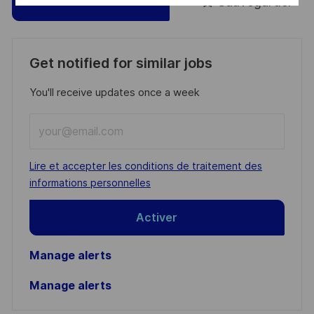
Sauvegarder
Postulez maintenant
Get notified for similar jobs
You'll receive updates once a week
Enter
Email
address
Required
Lire et accepter les conditions de traitement des
(Required)
informations personnelles
Activer
Manage alerts
Manage alerts