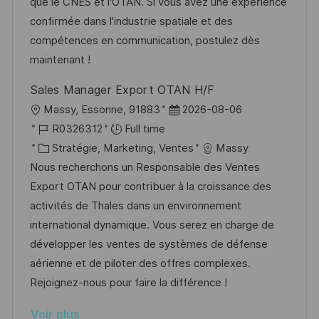
t
c
r
f
que le CNES et l'OTAN. Si vous avez une expérience
i
e
i
i
confirmée dans l'industrie spatiale et des
o
d
e
c
compétences en communication, postulez dès
n
u
h
maintenant !
p
a
Sales Manager Export OTAN H/F
o
g
l
D
Massy, Essonne, 91883
2026-08-06
s
e
o
R
a
R0326312
Full time
t
c
é
C
t
Stratégie, Marketing, Ventes
Massy
e
a
f
a
e
Nous recherchons un Responsable des Ventes
l
é
t
d
Export OTAN pour contribuer à la croissance des
i
r
é
’
activités de Thales dans un environnement
s
e
g
a
international dynamique. Vous serez en charge de
a
n
o
f
développer les ventes de systèmes de défense
t
c
r
f
aérienne et de piloter des offres complexes.
i
e
i
i
Rejoignez-nous pour faire la différence !
o
d
e
c
Voir plus