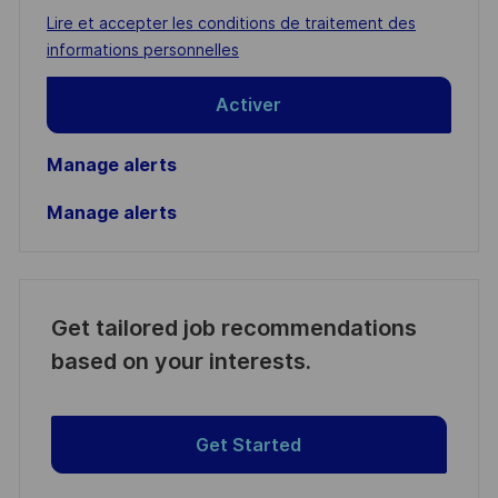
address
Required
Lire et accepter les conditions de traitement des
(Required)
informations personnelles
Activer
Manage alerts
Manage alerts
Get tailored job recommendations
based on your interests.
Get Started