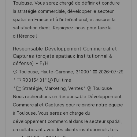
i
r
é
’
Toulouse. Vous serez chargé de définir et conduire
s
e
g
a
la stratégie commerciale, développer le secteur
a
n
o
f
spatial en France et à l'international, et assurer la
t
c
r
f
satisfaction client. Rejoignez-nous pour faire la
i
e
i
i
différence !
o
d
e
c
Responsable Développement Commercial et
n
u
h
Captures (projets spatiaux institutionnel &
p
a
défense) - F/H
o
g
l
D
Toulouse, Haute-Garonne, 31000
2026-07-29
s
e
o
R
a
R0315431
Full time
t
c
é
C
t
Stratégie, Marketing, Ventes
Toulouse
e
a
f
a
e
Nous recherchons un Responsable Développement
l
é
t
d
Commercial et Captures pour rejoindre notre équipe
i
r
é
’
à Toulouse. Vous serez en charge du
s
e
g
a
développement commercial dans le secteur spatial,
a
n
o
f
en collaborant avec des clients institutionnels tels