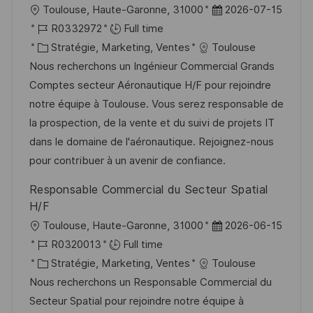
n
c
u
l
D
Toulouse, Haute-Garonne, 31000
2026-07-15
h
p
o
R
a
R0332972
Full time
a
o
c
é
C
t
Stratégie, Marketing, Ventes
Toulouse
g
s
a
f
a
e
Nous recherchons un Ingénieur Commercial Grands
e
t
l
é
t
d
Comptes secteur Aéronautique H/F pour rejoindre
e
i
r
é
’
notre équipe à Toulouse. Vous serez responsable de
s
e
g
a
la prospection, de la vente et du suivi de projets IT
a
n
o
f
dans le domaine de l'aéronautique. Rejoignez-nous
t
c
r
f
pour contribuer à un avenir de confiance.
i
e
i
i
Responsable Commercial du Secteur Spatial
o
d
e
c
H/F
n
u
h
l
D
Toulouse, Haute-Garonne, 31000
2026-06-15
p
a
o
R
a
R0320013
Full time
o
g
c
é
C
t
Stratégie, Marketing, Ventes
Toulouse
s
e
a
f
a
e
Nous recherchons un Responsable Commercial du
t
l
é
t
d
Secteur Spatial pour rejoindre notre équipe à
e