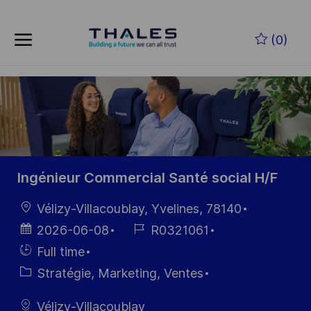
Skip to main content
Skip to main content
(0)
-
-
Ingénieur Commercial Santé social H/F
localisation
Vélizy-Villacoublay, Yvelines, 78140
Date
Référence
2026-06-08
R0321061
d’affichage
du poste
Hiring
Full time
Type
Catégorie
Stratégie, Marketing, Ventes
Vélizy-Villacoublay