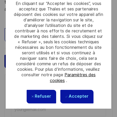
tous les talents. La diversité est notre meilleur
En cliquant sur “Accepter les cookies”, vous
atout. Postulez et rejoignez nous !
acceptez que Thales et ses partenaires
déposent des cookies sur votre appareil afin
d’améliorer la navigation sur le site,
d’analyser l’utilisation du site et de
contribuer à nos efforts de recrutement et
Explorez un site
de marketing des talents. Si vous cliquez sur
« Refuser », seuls les cookies techniques
nécessaires au bon fonctionnement du site
seront utilisés et si vous continuez à
naviguer sans faire de choix, cela sera
Sauvegarder
Postulez maintenant
considéré comme un refus de déposer des
cookies. Pour plus d’informations, veuillez
consulter notre page
Paramètres des
cookies
.
Get notified for similar jobs
You'll receive updates once a week
Refuser
Accepter
Enter
Email