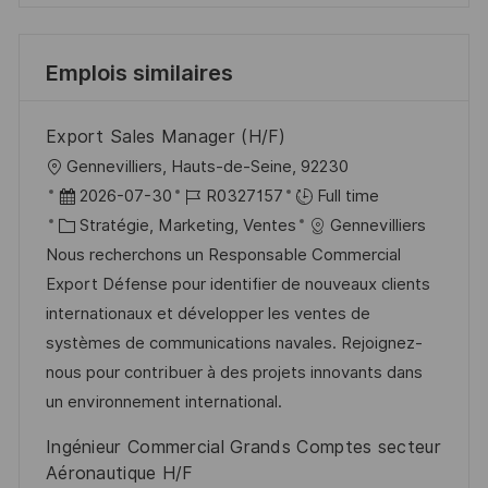
Emplois similaires
Export Sales Manager (H/F)
l
Gennevilliers, Hauts-de-Seine, 92230
o
D
R
2026-07-30
R0327157
Full time
c
a
C
é
Stratégie, Marketing, Ventes
Gennevilliers
a
t
a
f
Nous recherchons un Responsable Commercial
l
e
t
é
Export Défense pour identifier de nouveaux clients
i
d
é
r
internationaux et développer les ventes de
s
’
g
e
systèmes de communications navales. Rejoignez-
a
a
o
n
nous pour contribuer à des projets innovants dans
t
f
r
c
un environnement international.
i
f
i
e
Ingénieur Commercial Grands Comptes secteur
o
i
e
d
Aéronautique H/F