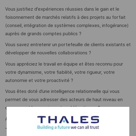
Vous justifiez d'expériences réussies dans le gain et le
foisonnement de marchés relatifs à des projets au forfait
(conseil, intégration de systèmes complexes, infogérance)
auprès de grands comptes publics ?
Vous savez entretenir un portefeuille de clients existants et
développer de nouvelles collaborations ?
Vous appréciez le travail en équipe et êtes reconnu pour
votre dynamisme, votre fiabilité, votre rigueur, votre
autonomie et votre proactivité ?
Vous êtes doté d’une intelligence relationnelle qui vous
permet de vous adresser des acteurs de haut niveau en
comprenant leurs enjeux et problématiques ?
Alors ce poste est fait pour vous !
Thales, entreprise Handi-Engagée, reconnait