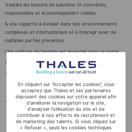
traduire les besoins en solutions IA concrètes,
responsables et économiquement viables.
& une capacité à évoluer dans des environnements
complexes et internationaux et à interagir avec de
multiples parties prenantes.
Une maîtrise de l'anglais est essentiel pour ce poste.
Vous avez :
Curiosité, autonomie, rigueur et forte appétence
pour les sujets IA, innovation et transformation des
En cliquant sur “Accepter les cookies”, vous
organisations.
acceptez que Thales et ses partenaires
déposent des cookies sur votre appareil afin
Esprit intrapreneurial et volonté de contribuer
d’améliorer la navigation sur le site,
d’analyser l’utilisation du site et de
activement au développement de l’entité (offres,
contribuer à nos efforts de recrutement et
business development, animation interne,
de marketing des talents. Si vous cliquez sur
capitalisation).
« Refuser », seuls les cookies techniques