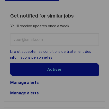
Get notified for similar jobs
You'll receive updates once a week
Enter
Email
address
Required
Lire et accepter les conditions de traitement des
(Required)
informations personnelles
Activer
Manage alerts
Manage alerts