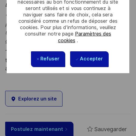
nécessaires au bon fonctionnement du site
Le mot de l'équipe
seront utilisés et si vous continuez à
naviguer sans faire de choix, cela sera
"Dans un monde où la donnée et l’IA redéfinissent la
considéré comme un refus de déposer des
performance, nous accompagnons nos clients pour
cookies. Pour plus d’informations, veuillez
transformer leurs usages, structurer leurs fondations et
consulter notre page
Paramètres des
cookies
.
générer un impact mesurable et durable.
" Jean-Paul
Thales, entreprise Handi-Engagée, reconnait
Refuser
Accepter
tous les talents. La diversité est notre meilleur
atout. Postulez et rejoignez nous !
Explorez un site
Sauvegarder
Postulez maintenant