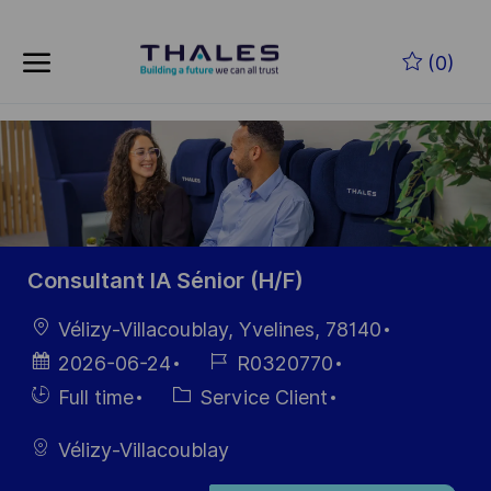
Skip to main content
Skip to main content
(0)
-
-
Consultant IA Sénior (H/F)
localisation
Vélizy-Villacoublay, Yvelines, 78140
Date
Référence
2026-06-24
R0320770
d’affichage
du poste
Hiring
Catégorie
Full time
Service Client
Type
Vélizy-Villacoublay