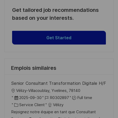
Get tailored job recommendations
based on your interests.
Get Started
Emplois similaires
Senior Consultant Transformation Digitale H/F
l
Vélizy-Villacoublay, Yvelines, 78140
o
D
R
2025-09-30
R0302897
Full time
c
a
C
é
Service Client
Vélizy
a
t
a
f
Rejoignez notre équipe en tant que Consultant