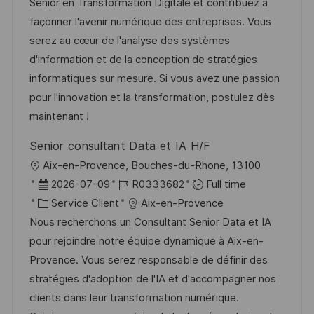
l
e
t
é
Senior en Transformation Digitale et contribuez à
i
d
é
r
façonner l'avenir numérique des entreprises. Vous
s
’
g
e
serez au cœur de l'analyse des systèmes
a
a
o
n
d'information et de la conception de stratégies
t
f
r
c
informatiques sur mesure. Si vous avez une passion
i
f
i
e
pour l'innovation et la transformation, postulez dès
o
i
e
d
maintenant !
n
c
u
Senior consultant Data et IA H/F
h
p
l
Aix-en-Provence, Bouches-du-Rhone, 13100
a
o
o
D
R
2026-07-09
R0333682
Full time
g
s
c
a
C
é
Service Client
Aix-en-Provence
e
t
a
t
a
f
Nous recherchons un Consultant Senior Data et IA
e
l
e
t
é
pour rejoindre notre équipe dynamique à Aix-en-
i
d
é
r
Provence. Vous serez responsable de définir des
s
’
g
e
stratégies d'adoption de l'IA et d'accompagner nos
a
a
o
n
clients dans leur transformation numérique.