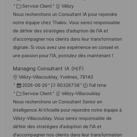
o
g
c
a
C
é
Service Client
Vélizy
s
e
a
t
a
f
Nous recherchons un Consultant IA pour rejoindre
t
l
e
t
é
notre équipe chez Thales. Vous serez responsable
e
i
d
é
r
de définir des stratégies d'adoption de l'IA et
s
’
g
e
d'accompagner nos clients dans leur transformation
a
a
o
n
digitale. Si vous avez une expérience en conseil et
t
f
r
c
une passion pour l'IA, postulez dès maintenant !
i
f
i
e
Managing Consultant IA (H/F)
o
i
e
d
l
Vélizy-Villacoublay, Yvelines, 78140
n
c
u
o
D
R
2026-06-26
R0326738
Full time
h
p
c
a
C
é
Service Client
Vélizy-Villacoublay
a
o
a
t
a
f
Nous recherchons un Consultant Senior en
g
s
l
e
t
é
Intelligence Artificielle pour rejoindre notre équipe à
e
t
i
d
é
r
Vélizy-Villacoublay. Vous serez responsable de
e
s
’
g
e
définir des stratégies d'adoption de l'IA et
a
a
o
n
d'accompagner nos clients dans leur transformation