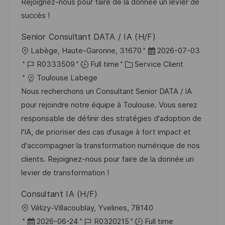
t
f
r
c
Rejoignez-nous pour faire de la donnée un levier de
i
f
i
e
succès !
o
i
e
d
Senior Consultant DATA / IA (H/F)
n
c
u
l
D
Labège, Haute-Garonne, 31670
2026-07-03
h
p
o
R
C
a
R0333509
Full time
Service Client
a
o
c
é
a
t
Toulouse Labege
g
s
a
f
t
e
Nous recherchons un Consultant Senior DATA / IA
e
t
l
é
é
d
pour rejoindre notre équipe à Toulouse. Vous serez
e
i
r
g
’
responsable de définir des stratégies d'adoption de
s
e
o
a
l'IA, de prioriser des cas d'usage à fort impact et
a
n
r
f
d'accompagner la transformation numérique de nos
t
c
i
f
clients. Rejoignez-nous pour faire de la donnée un
i
e
e
i
levier de transformation !
o
d
c
Consultant IA (H/F)
n
u
h
l
Vélizy-Villacoublay, Yvelines, 78140
p
a
o
D
R
2026-06-24
R0320215
Full time