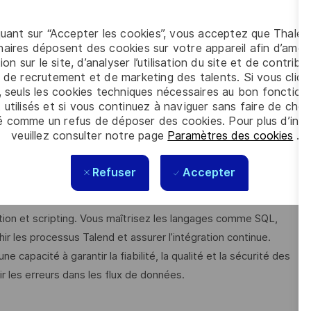
idement les incidents ou anomalies
e données, collaborer avec les équipes métier et IT pour
quant sur “Accepter les cookies”, vous acceptez que Thales
aires déposent des cookies sur votre appareil afin d’améli
r le transfert de compétences
ion sur le site, d’analyser l’utilisation du site et de contribu
 de recrutement et de marketing des talents. Si vous cliqu
, seuls les cookies techniques nécessaires au bon fonctio
ous justifiez d'une
expérience significative, réussie
dans une
 utilisés et si vous continuez à naviguer sans faire de choi
ntegration, Data Quality…)
et vous avec la capacité à utiliser
é comme un refus de déposer des cookies. Pour plus d’info
veuillez consulter notre page
Paramètres des cookies
.
struire, déployer et gérer des flux de données complexes.
données (SQL/NoSQL) et savez
i
nterroger, manipuler,
Refuser
Accepter
lles (Oracle, SQL Server, PostgreSQL, etc.) ou NoSQL
n et scripting. Vous maîtrisez les langages comme SQL,
r les processus Talend et assurer l’intégration continue.
 capacité à garantir la fiabilité, la qualité et la sécurité des
r les erreurs dans les flux de données.