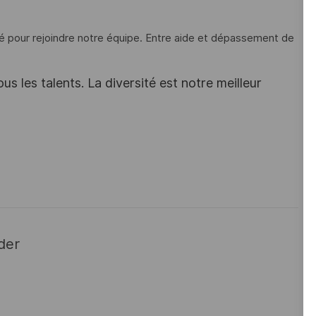
é pour rejoindre notre équipe. Entre aide et dépassement de
s les talents. La diversité est notre meilleur
der