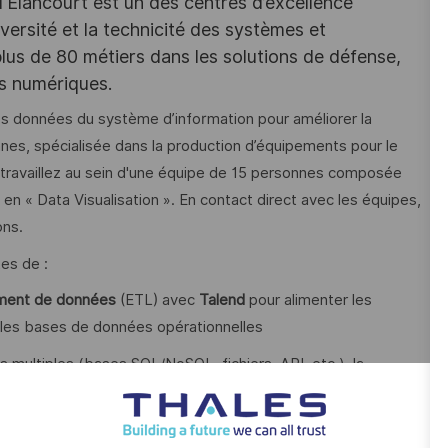
d'Elancourt est un des centres d’excellence
versité et la technicité des systèmes et
lus de 80 métiers dans les solutions de défense,
es numériques.
 les données du système d’information pour améliorer la
nes, spécialisée dans la production d’équipements pour le
 travaillez au sein d'une équipe de 15 personnes composée
 en « Data Visualisation ». En contact direct avec les équipes,
ons.
es de :
tement de données
(ETL) avec
Talend
pour alimenter les
 les bases de données opérationnelles
multiples (bases SQL/NoSQL, fichiers, API, etc.), la
ntir leur qualité et conformité aux besoins métier
, réutilisabilité), mettre en place des outils de monitoring