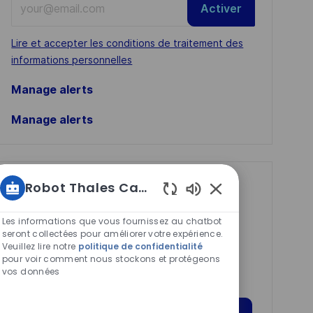
Activer
Email
address
Required
Lire et accepter les conditions de traitement des
(Required)
informations personnelles
Manage alerts
Manage alerts
Robot Thales Carrières
Get tailored job
Sons
recommendations
de
Les informations que vous fournissez au chatbot
based on your
chatbot
seront collectées pour améliorer votre expérience.
Veuillez lire notre
politique de confidentialité
activés
interests.
pour voir comment nous stockons et protégeons
vos données