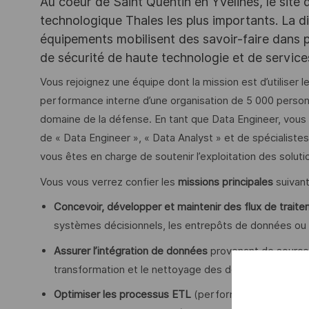
Au coeur de Saint Quentin en Yvelines, le site 
technologique Thales les plus importants. La di
équipements mobilisent des savoir-faire dans p
de sécurité de haute technologie et de servic
Vous rejoignez une équipe dont la mission est d’utiliser
performance interne d’une organisation de 5 000 person
domaine de la défense. En tant que Data Engineer, vous
de « Data Engineer », « Data Analyst » et de spécialistes
vous êtes en charge de soutenir l’exploitation des soluti
Vous vous verrez confier les
missions principales
suivant
Concevoir, développer et maintenir des flux de trai
systèmes décisionnels, les entrepôts de données ou
Assurer l’intégration de données
provenant de sources 
transformation et le nettoyage des données pour gara
Optimiser les processus ETL
(performance, robustesse