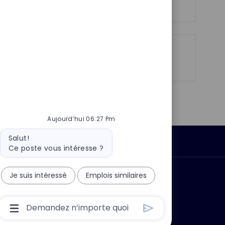
n
c
u
h
p
a
o
g
s
e
t
Partager
Partager
Partager
Partager
e
via
via
via
par
LinkedIn
Facebook
twitter
e-
mail
Aujourd’hui 06:27 Pm
Message
Salut!
Données personnelles
du
Ce poste vous intéresse ?
bot
Je suis intéressé
Emplois similaires
 ?
Pourquoi nous rejoindre ?
Boîte
De
Saisie