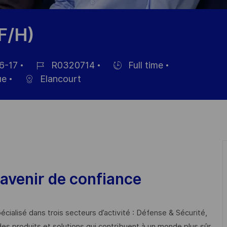
F/H)
6-17
R0320714
Full time
Référence
Hiring
ue
Elancourt
du
Type
poste
avenir de confiance
cialisé dans trois secteurs d’activité : Défense & Sécurité,
des produits et solutions qui contribuent à un monde plus sûr,