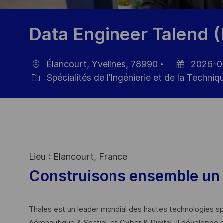
Data Engineer Talend (
Élancourt, Yvelines, 78990
2026-0
localisation
Date
Spécialités de l'Ingénierie et de la Techniq
Catégorie
d’affichage
Lieu : Elancourt, France
Construisons ensemble un 
Thales est un leader mondial des hautes technologies spé
Aéronautique & Spatial, et Cyber & Digital. Il développe 