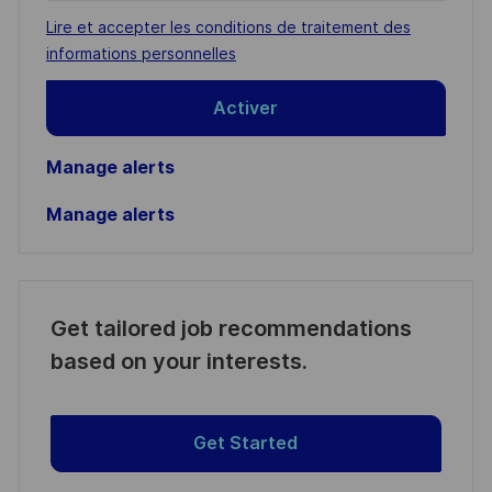
address
Required
Lire et accepter les conditions de traitement des
(Required)
informations personnelles
Activer
Manage alerts
Manage alerts
Get tailored job recommendations
based on your interests.
Get Started