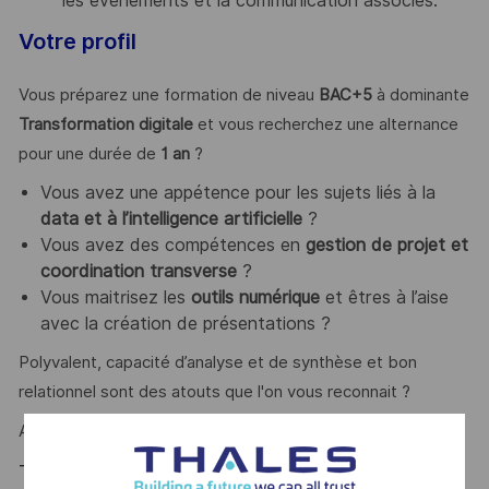
les évènements et la communication associés.
Votre profil
Vous préparez une formation de niveau
BAC+5
à dominante
Transformation digitale
et vous recherchez une alternance
pour une durée de
1 an
?
Vous avez une appétence pour les sujets liés à la
data et à l’intelligence artificielle
?
Vous avez des compétences en
gestion de projet et
coordination transverse
?
Vous maitrisez les
outils numérique
et êtres à l’aise
avec la création de présentations ?
Polyvalent, capacité d’analyse et de synthèse et bon
relationnel sont des atouts que l'on vous reconnait ?
Alors ce poste est fait pour vous !
Thales, entreprise Handi-Engagée, reconnait