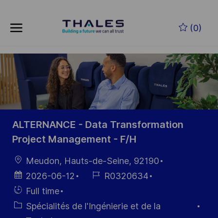
Skip to main content
Skip to main content
(0)
-
-
ALTERNANCE - Data Transformation
Project Management - F/H
localisation
Meudon, Hauts-de-Seine, 92190
Date
Référence
2026-06-12
R0320634
d’affichage
du poste
Hiring
Full time
Type
Catégorie
Spécialités de l'Ingénierie et de la