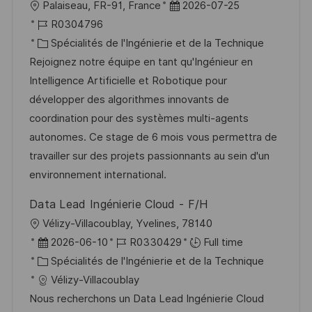
s
e
l
D
Palaiseau, FR-91, France
2026-07-25
t
o
R
a
R0304796
e
c
é
C
t
Spécialités de l'Ingénierie et de la Technique
a
f
a
e
Rejoignez notre équipe en tant qu'Ingénieur en
l
é
t
d
Intelligence Artificielle et Robotique pour
i
r
é
’
développer des algorithmes innovants de
s
e
g
a
coordination pour des systèmes multi-agents
a
n
o
f
autonomes. Ce stage de 6 mois vous permettra de
t
c
r
f
travailler sur des projets passionnants au sein d'un
i
e
i
i
environnement international.
o
d
e
c
Data Lead Ingénierie Cloud - F/H
n
u
h
l
Vélizy-Villacoublay, Yvelines, 78140
p
a
o
D
R
2026-06-10
R0330429
Full time
o
g
c
a
C
é
Spécialités de l'Ingénierie et de la Technique
s
e
a
t
a
f
Vélizy-Villacoublay
t
l
e
t
é
Nous recherchons un Data Lead Ingénierie Cloud
e