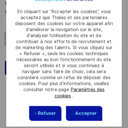
tous les talents. La diversité est notre meilleur
atout. Postulez et rejoignez nous !
En cliquant sur “Accepter les cookies”, vous
acceptez que Thales et ses partenaires
déposent des cookies sur votre appareil afin
d’améliorer la navigation sur le site,
d’analyser l’utilisation du site et de
Explorez un site
contribuer à nos efforts de recrutement et
de marketing des talents. Si vous cliquez sur
« Refuser », seuls les cookies techniques
nécessaires au bon fonctionnement du site
seront utilisés et si vous continuez à
Sauvegarder
Postulez maintenant
naviguer sans faire de choix, cela sera
considéré comme un refus de déposer des
cookies. Pour plus d’informations, veuillez
consulter notre page
Paramètres des
Get notified for similar jobs
cookies
.
You'll receive updates once a week
Refuser
Accepter
Enter
Email