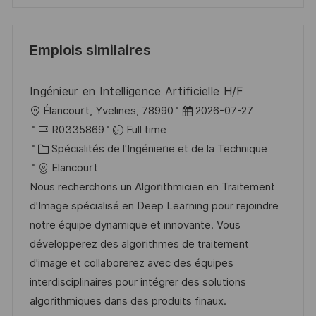
Emplois similaires
Ingénieur en Intelligence Artificielle H/F
l
D
Élancourt, Yvelines, 78990
2026-07-27
o
R
a
R0335869
Full time
c
é
C
t
Spécialités de l'Ingénierie et de la Technique
a
f
a
e
Elancourt
l
é
t
d
Nous recherchons un Algorithmicien en Traitement
i
r
é
’
d'Image spécialisé en Deep Learning pour rejoindre
s
e
g
a
notre équipe dynamique et innovante. Vous
a
n
o
f
développerez des algorithmes de traitement
t
c
r
f
d'image et collaborerez avec des équipes
i
e
i
i
interdisciplinaires pour intégrer des solutions
o
d
e
c
algorithmiques dans des produits finaux.