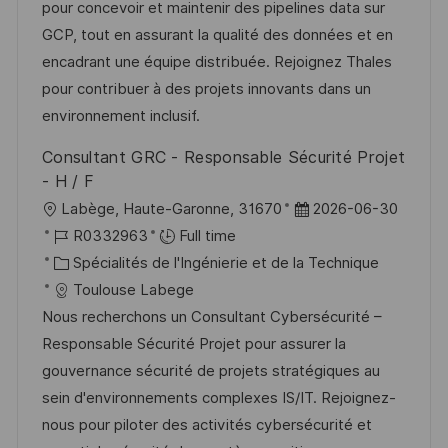
i
d
é
r
pour concevoir et maintenir des pipelines data sur
s
’
g
e
GCP, tout en assurant la qualité des données et en
a
a
o
n
encadrant une équipe distribuée. Rejoignez Thales
t
f
r
c
pour contribuer à des projets innovants dans un
i
f
i
e
environnement inclusif.
o
i
e
d
Consultant GRC - Responsable Sécurité Projet
n
c
u
- H / F
h
p
l
D
Labège, Haute-Garonne, 31670
2026-06-30
a
o
o
R
a
R0332963
Full time
g
s
c
é
C
t
Spécialités de l'Ingénierie et de la Technique
e
t
a
f
a
e
Toulouse Labege
e
l
é
t
d
Nous recherchons un Consultant Cybersécurité –
i
r
é
’
Responsable Sécurité Projet pour assurer la
s
e
g
a
gouvernance sécurité de projets stratégiques au
a
n
o
f
sein d'environnements complexes IS/IT. Rejoignez-
t
c
r
f
nous pour piloter des activités cybersécurité et