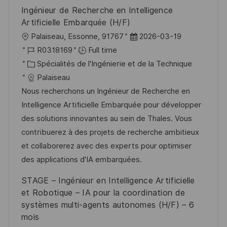
n
u
h
Ingénieur de Recherche en Intelligence
p
a
Artificielle Embarquée (H/F)
o
g
l
D
Palaiseau, Essonne, 91767
2026-03-19
s
e
o
R
a
R0318169
Full time
t
c
é
C
t
Spécialités de l'Ingénierie et de la Technique
e
a
f
a
e
Palaiseau
l
é
t
d
Nous recherchons un Ingénieur de Recherche en
i
r
é
’
Intelligence Artificielle Embarquée pour développer
s
e
g
a
des solutions innovantes au sein de Thales. Vous
a
n
o
f
contribuerez à des projets de recherche ambitieux
t
c
r
f
et collaborerez avec des experts pour optimiser
i
e
i
i
des applications d'IA embarquées.
o
d
e
c
STAGE – Ingénieur en Intelligence Artificielle
n
u
h
et Robotique – IA pour la coordination de
p
a
systèmes multi-agents autonomes (H/F) – 6
o
g
mois