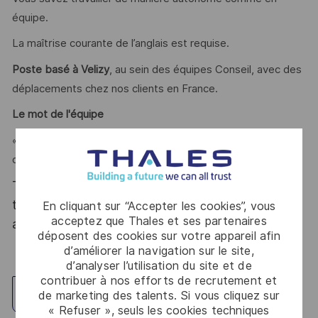
équipe.
La maîtrise courante de l’anglais est requise.
Poste basé à Velizy
, au sein des équipes Conseil, avec des
déplacements chez nos clients en France.
Le mot de l'équipe
« Faire du cloud un accélérateur métier permettant
d’atteindre les objectifs et ambitions des décideurs »
Thales, entreprise Handi-Engagée, reconnait
tous les talents. La diversité est notre meilleur
En cliquant sur “Accepter les cookies”, vous
acceptez que Thales et ses partenaires
atout. Postulez et rejoignez nous !
déposent des cookies sur votre appareil afin
d’améliorer la navigation sur le site,
d’analyser l’utilisation du site et de
contribuer à nos efforts de recrutement et
Explorez un site
de marketing des talents. Si vous cliquez sur
« Refuser », seuls les cookies techniques