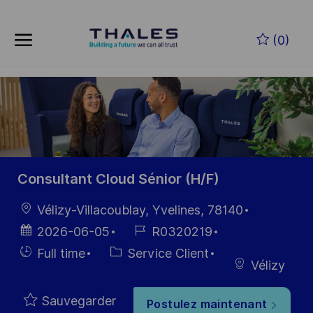
Skip to main content
Skip to main content
(0)
-
-
Consultant Cloud Sénior (H/F)
localisation
Vélizy-Villacoublay, Yvelines, 78140
Date
Référence
2026-06-05
R0320219
d’affichage
du poste
Hiring
Catégorie
Full time
Service Client
Vélizy
Type
Sauvegarder
Postulez maintenant