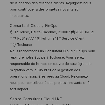
a
a
o
n
de la gestion des relations clients. Rejoignez-nous
t
f
r
c
pour contribuer à des projets innovants et
i
f
i
e
impactants.
o
i
e
d
Consultant Cloud / FinOps
n
c
u
l
D
Toulouse, Haute-Garonne, 31000
2026-04-21
h
p
o
R
C
a
R0319777
Full time
Service Client
a
o
c
é
a
t
Toulouse
g
s
a
f
t
e
Nous recherchons un Consultant Cloud / FinOps pour
e
t
l
é
é
d
rejoindre notre équipe à Toulouse. Vous serez
e
i
r
g
’
responsable de la mise en œuvre de stratégies de
s
e
o
a
migration vers le Cloud et de la gestion des
a
n
r
f
opérations financières liées au Cloud. Rejoignez-
t
c
i
f
nous pour contribuer à des projets innovants et à
i
e
e
i
fort impact.
o
d
c
Senior Consultant Cloud H/F
n
u
h