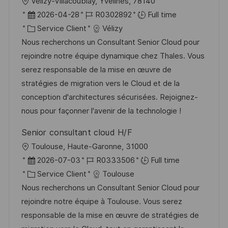
l
Vélizy-Villacoublay, Yvelines, 78140
p
a
o
D
R
2026-04-28
R0302892
Full time
o
g
c
a
C
é
Service Client
Vélizy
s
e
a
t
a
f
Nous recherchons un Consultant Senior Cloud pour
t
l
e
t
é
rejoindre notre équipe dynamique chez Thales. Vous
e
i
d
é
r
serez responsable de la mise en œuvre de
s
’
g
e
stratégies de migration vers le Cloud et de la
a
a
o
n
conception d'architectures sécurisées. Rejoignez-
t
f
r
c
nous pour façonner l'avenir de la technologie !
i
f
i
e
Senior consultant cloud H/F
o
i
e
d
l
Toulouse, Haute-Garonne, 31000
n
c
u
o
D
R
2026-07-03
R0333506
Full time
h
p
c
a
C
é
Service Client
Toulouse
a
o
a
t
a
f
Nous recherchons un Consultant Senior Cloud pour
g
s
l
e
t
é
rejoindre notre équipe à Toulouse. Vous serez
e
t
i
d
é
r
responsable de la mise en œuvre de stratégies de
e