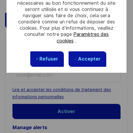
nécessaires au bon fonctionnement du site
seront utilisés et si vous continuez à
naviguer sans faire de choix, cela sera
Sauvegarder
Postulez maintenant
considéré comme un refus de déposer des
cookies. Pour plus d’informations, veuillez
consulter notre page
Paramètres des
cookies
.
Get notified for similar jobs
You'll receive updates once a week
Refuser
Accepter
Enter
Email
address
Required
Lire et accepter les conditions de traitement des
(Required)
informations personnelles
Activer
Manage alerts