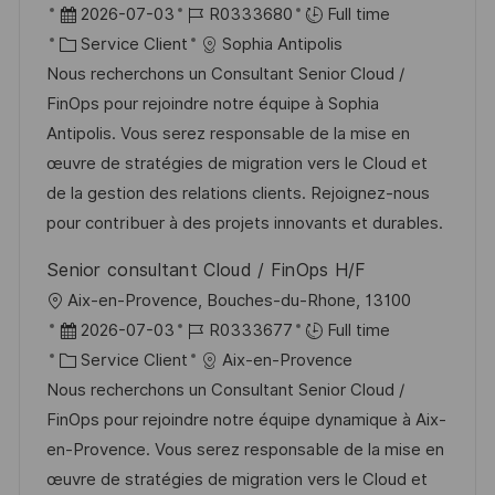
o
D
R
2026-07-03
R0333680
Full time
c
a
C
é
Service Client
Sophia Antipolis
a
t
a
f
Nous recherchons un Consultant Senior Cloud /
l
e
t
é
FinOps pour rejoindre notre équipe à Sophia
i
d
é
r
Antipolis. Vous serez responsable de la mise en
s
’
g
e
œuvre de stratégies de migration vers le Cloud et
a
a
o
n
de la gestion des relations clients. Rejoignez-nous
t
f
r
c
pour contribuer à des projets innovants et durables.
i
f
i
e
Senior consultant Cloud / FinOps H/F
o
i
e
d
l
Aix-en-Provence, Bouches-du-Rhone, 13100
n
c
u
o
D
R
2026-07-03
R0333677
Full time
h
p
c
a
C
é
Service Client
Aix-en-Provence
a
o
a
t
a
f
Nous recherchons un Consultant Senior Cloud /
g
s
l
e
t
é
FinOps pour rejoindre notre équipe dynamique à Aix-
e
t
i
d
é
r
en-Provence. Vous serez responsable de la mise en
e
s
’
g
e
œuvre de stratégies de migration vers le Cloud et