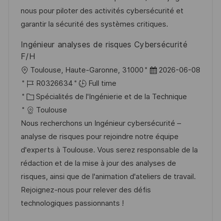
t
c
r
f
nous pour piloter des activités cybersécurité et
i
e
i
i
garantir la sécurité des systèmes critiques.
o
d
e
c
Ingénieur analyses de risques Cybersécurité
n
u
h
F/H
p
a
l
D
Toulouse, Haute-Garonne, 31000
2026-06-08
o
g
o
R
a
R0326634
Full time
s
e
c
é
C
t
Spécialités de l'Ingénierie et de la Technique
t
a
f
a
e
Toulouse
e
l
é
t
d
Nous recherchons un Ingénieur cybersécurité –
i
r
é
’
analyse de risques pour rejoindre notre équipe
s
e
g
a
d'experts à Toulouse. Vous serez responsable de la
a
n
o
f
rédaction et de la mise à jour des analyses de
t
c
r
f
risques, ainsi que de l'animation d'ateliers de travail.
i
e
i
i
Rejoignez-nous pour relever des défis
o
d
e
c
technologiques passionnants !
n
u
h