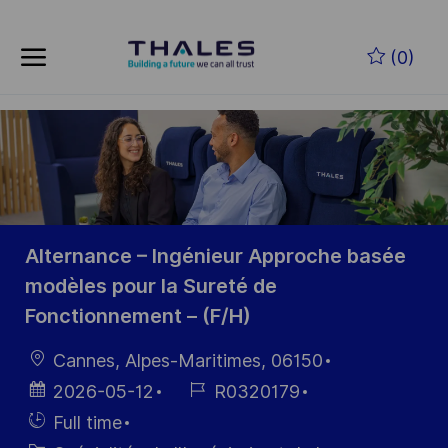
Skip to main content
Skip to main content
(0)
-
-
Alternance – Ingénieur Approche basée
modèles pour la Sureté de
Fonctionnement – (F/H)
localisation
Cannes, Alpes-Maritimes, 06150
Date
Référence
2026-05-12
R0320179
d’affichage
du poste
Hiring
Full time