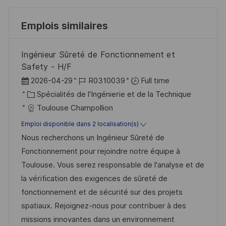
Emplois similaires
Ingénieur Sûreté de Fonctionnement et
Safety - H/F
D
R
2026-04-29
R0310039
Full time
a
C
é
Spécialités de l'Ingénierie et de la Technique
t
a
f
Toulouse Champollion
e
t
é
Emploi disponible dans 2 localisation(s)
d
é
r
Nous recherchons un Ingénieur Sûreté de
’
g
e
Fonctionnement pour rejoindre notre équipe à
a
o
n
Toulouse. Vous serez responsable de l'analyse et de
f
r
c
la vérification des exigences de sûreté de
f
i
e
fonctionnement et de sécurité sur des projets
i
e
d
spatiaux. Rejoignez-nous pour contribuer à des
c
u
missions innovantes dans un environnement