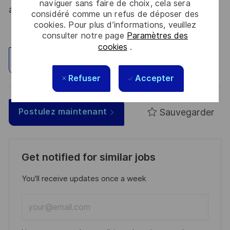
naviguer sans faire de choix, cela sera
atout. Postulez et rejoignez nous !
considéré comme un refus de déposer des
cookies. Pour plus d’informations, veuillez
consulter notre page
Paramètres des
cookies
.
Explorez un site
Refuser
Accepter
Sauvegarder
Postulez maintenant
Get notified for similar jobs
You'll receive updates once a week
Enter
Email
address