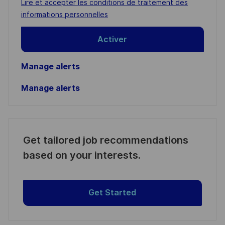
Required
Lire et accepter les conditions de traitement des
(Required)
informations personnelles
Activer
Manage alerts
Manage alerts
Get tailored job recommendations
based on your interests.
Get Started