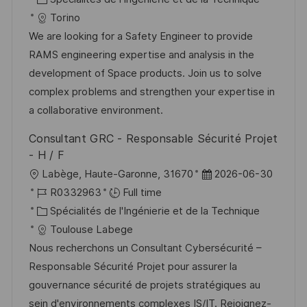
o
g
a
f
a
e
Torino
s
e
l
é
t
d
We are looking for a Safety Engineer to provide
t
i
r
é
’
RAMS engineering expertise and analysis in the
e
s
e
g
a
development of Space products. Join us to solve
a
n
o
f
complex problems and strengthen your expertise in
t
c
r
f
a collaborative environment.
i
e
i
i
Consultant GRC - Responsable Sécurité Projet
o
d
e
c
- H / F
n
u
h
l
D
Labège, Haute-Garonne, 31670
2026-06-30
p
a
o
R
a
R0332963
Full time
o
g
c
é
C
t
Spécialités de l'Ingénierie et de la Technique
s
e
a
f
a
e
Toulouse Labege
t
l
é
t
d
Nous recherchons un Consultant Cybersécurité –
e
i
r
é
’
Responsable Sécurité Projet pour assurer la
s
e
g
a
gouvernance sécurité de projets stratégiques au
a
n
o
f
sein d'environnements complexes IS/IT. Rejoignez-