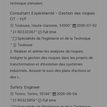
h
p
technique stimulant.
a
o
Consultant Expérimenté - Gestion des risques
g
s
OT - H/F
e
t
l
D
Toulouse, Haute-Garonne, 31000
2026-07-02
e
o
R
a
R0332367
Full time
c
é
C
t
Spécialités de l'Ingénierie et de la Technique
a
f
a
e
Toulouse
l
é
t
d
2. Réaliser et animer les analyses de risques.
i
r
é
’
Intégrer la gestion des risques dans les projets de
s
e
g
a
transformation et d'évolution des systèmes
a
n
o
f
industriels. Assurer le suivi des plans d'actions et
t
c
r
f
des r...
i
e
i
i
Safety Engineer
o
d
e
c
l
D
Torino, Torino, 10146
2026-06-04
n
u
h
o
R
a
R0323959
Full time
p
a
c
é
C
t
Spécialités de l'Ingénierie et de la Technique