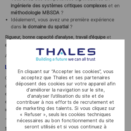
ingénierie des systèmes critiques complexes
et en
méthodologie MBSDA
?
Idéalement, vous avez une première expérience
dans
le domaine du spatial
?
Rigueur, bonne capacité d’analyse
,
travail d’équipe
et
adaptation
sont des atouts que l'on vous reconnait?
Alors ce poste est fait pour vous !
Le mot de l’équipe
En cliquant sur “Accepter les cookies”, vous
acceptez que Thales et ses partenaires
Ce stage sera l’opportunité pour vous de travailler en
déposent des cookies sur votre appareil afin
équipe au sein d’une
d’améliorer la navigation sur le site,
entreprise innovante, de valoriser les acquis académiques
d’analyser l’utilisation du site et de
en environnement
contribuer à nos efforts de recrutement et
de marketing des talents. Si vous cliquez sur
industriel et développer de nouvelles compétences.
« Refuser », seuls les cookies techniques
Thales, entreprise Handi-Engagée, reconnait
nécessaires au bon fonctionnement du site
seront utilisés et si vous continuez à
tous les talents. La diversité est notre meilleur