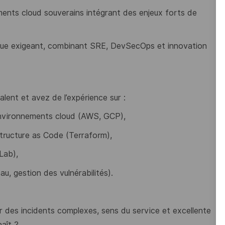
ements cloud souverains intégrant des enjeux forts de
que exigeant, combinant SRE, DevSecOps et innovation
lent et avez de l’expérience sur :
environnements cloud (AWS, GCP),
astructure as Code (Terraform),
tLab),
au, gestion des vulnérabilités).
er des incidents complexes, sens du service et excellente
aît ?