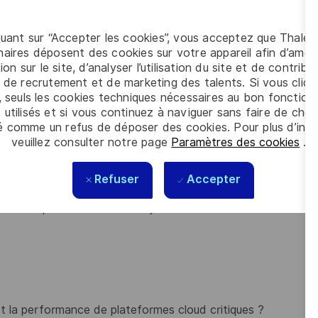
quant sur “Accepter les cookies”, vous acceptez que Thales
ilité, performance, mises à jour)
aires déposent des cookies sur votre appareil afin d’améli
ion sur le site, d’analyser l’utilisation du site et de contribu
yses de causes racines et contribuer à l’amélioration
 de recrutement et de marketing des talents. Si vous cliqu
, seuls les cookies techniques nécessaires au bon fonctio
 utilisés et si vous continuez à naviguer sans faire de choi
Infrastructure as Code (Terraform) et des pipelines
é comme un refus de déposer des cookies. Pour plus d’info
veuillez consulter notre page
Paramètres des cookies
.
 via des outils et pratiques DevSecOps (Vault, politiques
Refuser
Accepter
isation des performances des systèmes cloud
té et la performance de plateformes cloud critiques ?