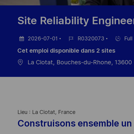
Site Reliability Enginee
2026-07-01
R0320073
Full
Date
Référence
Hiring
Cet emploi disponible dans 2 sites
d’affichage
du
Type
poste
La Ciotat, Bouches-du-Rhone, 13600
Lieu : La Ciotat, France
Construisons ensemble un 