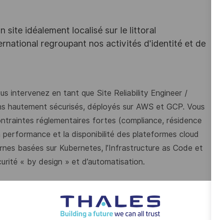
site idéalement localisé sur le littoral
rnational regroupant nos activités d'identité et de
s intervenez en tant que Site Reliability Engineer /
s hautement sécurisés, déployés sur AWS et GCP. Vous
ntraintes réglementaires fortes (compliance, résidence
la performance et la disponibilité des plateformes cloud
rnes basées sur Kubernetes, l’Infrastructure as Code et
curité « by design » et d’automatisation.
nts cloud souverains en conformité avec les exigences