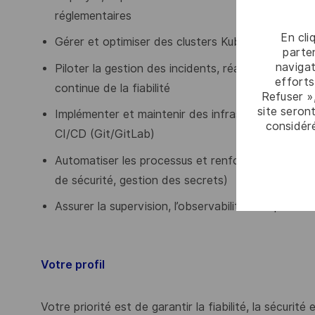
réglementaires
En cli
Gérer et optimiser des clusters Kubernetes (scalab
parten
navigat
Piloter la gestion des incidents, réaliser les anal
efforts
continue de la fiabilité
Refuser »
site seront
Implémenter et maintenir des infrastructures via 
considér
CI/CD (Git/GitLab)
Automatiser les processus et renforcer la sécurité
de sécurité, gestion des secrets)
Assurer la supervision, l’observabilité et l’optim
Votre profil
Votre priorité est de garantir la fiabilité, la sécuri