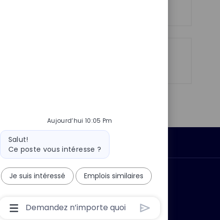
Voir plus
n
c
u
h
p
a
o
g
s
e
t
Partager
Partager
Partager
Partager
e
via
via
via
par
LinkedIn
Facebook
twitter
e-
mail
Aujourd’hui 10:05 Pm
Message
Salut!
Données personnelles
du
Ce poste vous intéresse ?
bot
Je suis intéressé
Emplois similaires
 ?
Pourquoi nous rejoindre ?
Boîte
De
Saisie