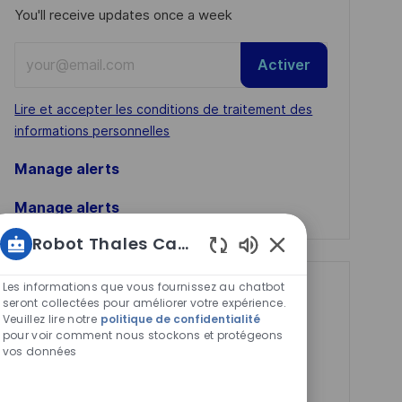
You'll receive updates once a week
Enter
Activer
Email
address
Required
Lire et accepter les conditions de traitement des
(Required)
informations personnelles
Manage alerts
Manage alerts
Robot Thales Carrières
Sons
de
Les informations que vous fournissez au chatbot
Get tailored job
chatbot
seront collectées pour améliorer votre expérience.
recommendations
Veuillez lire notre
politique de confidentialité
activés
pour voir comment nous stockons et protégeons
based on your
vos données
interests.