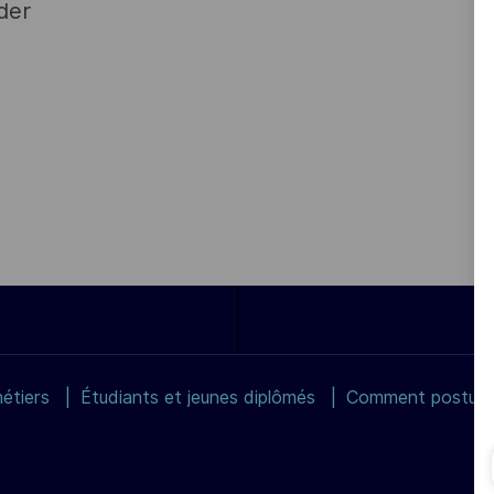
der
étiers
Étudiants et jeunes diplômés
Comment postuler