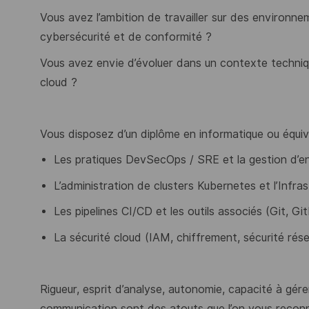
Vous avez l’ambition de travailler sur des environn
cybersécurité et de conformité ?
Vous avez envie d’évoluer dans un contexte techni
cloud ?
Vous disposez d’un diplôme en informatique ou équiva
Les pratiques DevSecOps / SRE et la gestion d’
L’administration de clusters Kubernetes et l’Infr
Les pipelines CI/CD et les outils associés (Git, Gi
La sécurité cloud (IAM, chiffrement, sécurité rése
Rigueur, esprit d’analyse, autonomie, capacité à gér
communication sont des atouts que l’on vous reconn