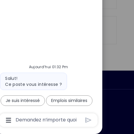
n
c
u
h
p
a
o
g
s
Partager
Partager
Partager
Partager
e
t
via
via
via
par
e
LinkedIn
Facebook
twitter
e-
mail
Aujourd’hui 01:32 Pm
Message
Salut!
Données personnelles
du
Ce poste vous intéresse ?
bot
Je suis intéressé
Emplois similaires
 ?
Pourquoi nous rejoindre ?
Boîte
De
Saisie
De