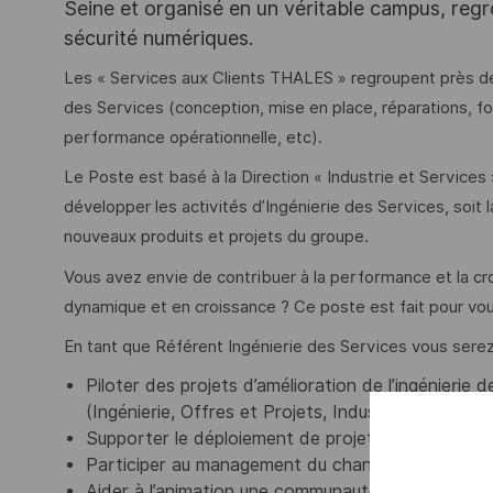
Seine et organisé en un véritable campus, regr
sécurité numériques.
Les « Services aux Clients THALES » regroupent près de
des Services (conception, mise en place, réparations, f
performance opérationnelle, etc).
Le Poste est basé à la Direction « Industrie et Services »
développer les activités d’Ingénierie des Services, soit 
nouveaux produits et projets du groupe.
Vous avez envie de contribuer à la performance et la cr
dynamique et en croissance ? Ce poste est fait pour vou
En tant que Référent Ingénierie des Services vous serez
Piloter des projets d’amélioration de l’ingénierie
(Ingénierie, Offres et Projets, Industrie, Qualité, e
Supporter le déploiement de projets pilotes sur l’
Participer au management du changement pour dif
Aider à l’animation une communauté de professionn