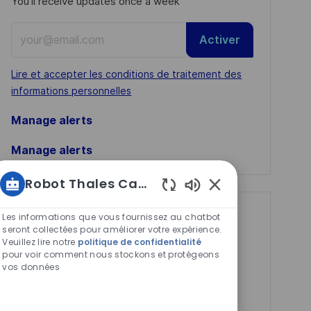
You'll receive updates once a week
Enter
Activer
Email
address
Required
Lire et accepter les conditions de traitement des
(Required)
informations personnelles
Manage alerts
Manage alerts
Robot Thales Carrières
Sons
de
Get tailored job
Les informations que vous fournissez au chatbot
chatbot
seront collectées pour améliorer votre expérience.
recommendations
Veuillez lire notre
politique de confidentialité
activés
pour voir comment nous stockons et protégeons
based on your
vos données
interests.