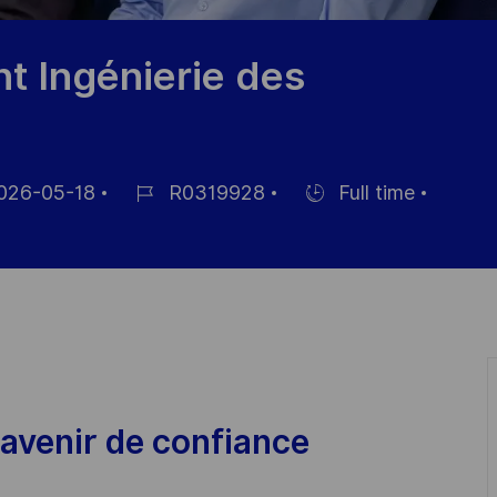
 Ingénierie des
026-05-18
R0319928
Full time
Référence
Hiring
hage
du
Type
poste
avenir de confiance