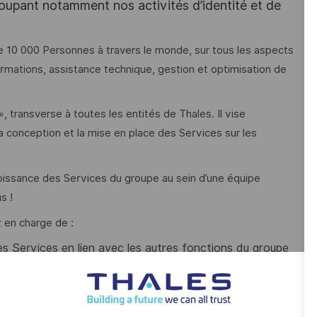
oupant notamment nos activités d’identité et de
 10 000 Personnes à travers le monde, sur tous les aspects
ormations, assistance technique, gestion et optimisation de
, transverse à toutes les entités de Thales. Il vise
la conception et la mise en place des Services sur les
oissance des Services du groupe au sein d’une équipe
s !
 en charge de :
 des Services en lien avec les autres fonctions du groupe
tc) ;
ingénierie des Services au sein du groupe ;
fuser ces améliorations au sein du groupe ;
els de l’ingénierie des Services par l’organisation de