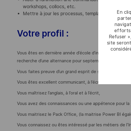
workshops, collocs, etc.
En cli
Mettre à jour les processus, templates et autres 
parten
navigat
efforts
Votre profil :
Refuser »
site seront
considér
Vous êtes en dernière année d’école d’ingénieur ou de 
recherche d’une alternance pour septembre 2026 ?
Vous faites preuve d’un grand esprit de synthèse et trav
Vous êtes excellent communicant, à l’écrit comme à l’oral
Vous maîtrisez l’anglais, à l’oral et à l’écrit,
Vous avez des connaissances ou une appétence pour la
Vous maitrisez le Pack Office, (la maitrise Power BI éga
Vous connaissez ou êtes intéressé par les métiers de l’I