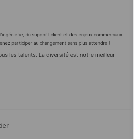
 l’ingénierie, du support client et des enjeux commerciaux.
Venez participer au changement sans plus attendre !
s les talents. La diversité est notre meilleur
der