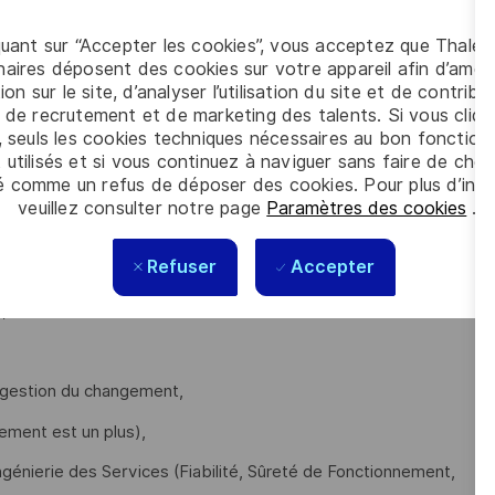
quant sur “Accepter les cookies”, vous acceptez que Thales
documents structurants de l’Ingénierie des Services.
aires déposent des cookies sur votre appareil afin d’améli
ion sur le site, d’analyser l’utilisation du site et de contribu
 de recrutement et de marketing des talents. Si vous cliqu
, seuls les cookies techniques nécessaires au bon fonctio
 utilisés et si vous continuez à naviguer sans faire de choi
é comme un refus de déposer des cookies. Pour plus d’info
Master en management et gestion de projets et vous êtes à la
veuillez consulter notre page
Paramètres des cookies
.
Refuser
Accepter
aillez de manière structurée,
,
 gestion du changement,
lement est un plus),
ngénierie des Services (Fiabilité, Sûreté de Fonctionnement,