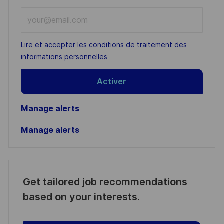
Enter
Email
address
Required
Lire et accepter les conditions de traitement des
(Required)
informations personnelles
Activer
Manage alerts
Manage alerts
Get tailored job recommendations
based on your interests.