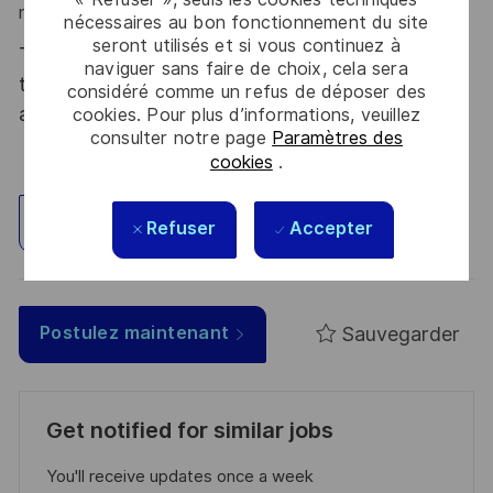
nous.
nécessaires au bon fonctionnement du site
seront utilisés et si vous continuez à
Thales, entreprise Handi-Engagée, reconnait
naviguer sans faire de choix, cela sera
tous les talents. La diversité est notre meilleur
considéré comme un refus de déposer des
atout. Postulez et rejoignez nous !
cookies. Pour plus d’informations, veuillez
consulter notre page
Paramètres des
cookies
.
Explorez un site
Refuser
Accepter
Sauvegarder
Postulez maintenant
Get notified for similar jobs
You'll receive updates once a week