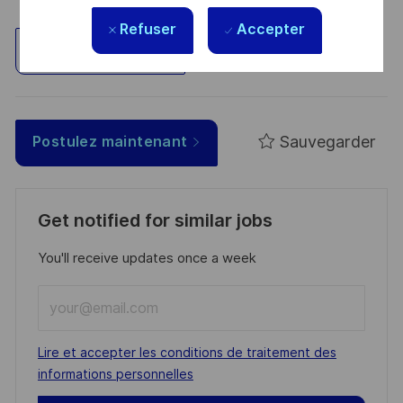
Refuser
Accepter
Explorez un site
Sauvegarder
Postulez maintenant
Get notified for similar jobs
You'll receive updates once a week
Enter
Email
address
Required
Lire et accepter les conditions de traitement des
(Required)
informations personnelles