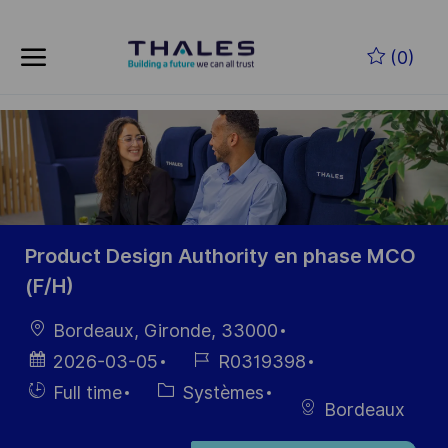
Skip to main content
Skip to main content
(0)
-
-
Product Design Authority en phase MCO
(F/H)
localisation
Bordeaux, Gironde, 33000
Date
Référence
2026-03-05
R0319398
d’affichage
du poste
Hiring
Catégorie
Full time
Systèmes
Bordeaux
Type