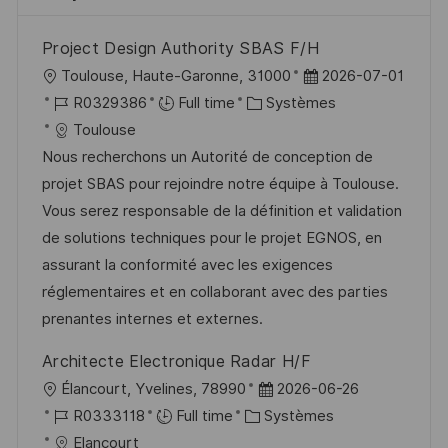
Project Design Authority SBAS F/H
l
D
Toulouse, Haute-Garonne, 31000
2026-07-01
o
R
C
a
R0329386
Full time
Systèmes
c
é
a
t
Toulouse
a
f
t
e
Nous recherchons un Autorité de conception de
l
é
é
d
projet SBAS pour rejoindre notre équipe à Toulouse.
i
r
g
’
Vous serez responsable de la définition et validation
s
e
o
a
de solutions techniques pour le projet EGNOS, en
a
n
r
f
assurant la conformité avec les exigences
t
c
i
f
réglementaires et en collaborant avec des parties
i
e
e
i
prenantes internes et externes.
o
d
c
Architecte Electronique Radar H/F
n
u
h
l
D
Élancourt, Yvelines, 78990
2026-06-26
p
a
o
R
C
a
R0333118
Full time
Systèmes
o
g
c
é
a
t
Elancourt