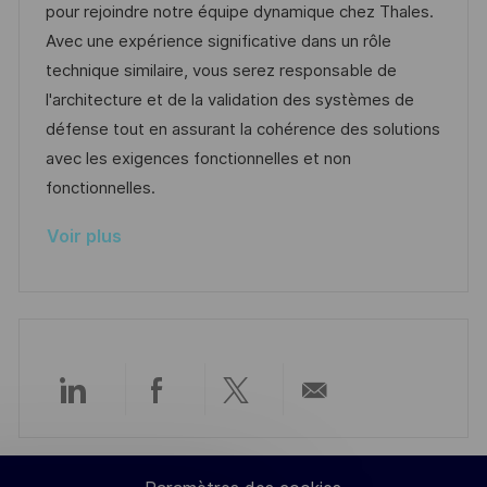
l
é
é
d
pour rejoindre notre équipe dynamique chez Thales.
t
i
r
g
’
Avec une expérience significative dans un rôle
e
s
e
o
a
technique similaire, vous serez responsable de
a
n
r
f
l'architecture et de la validation des systèmes de
t
c
i
f
défense tout en assurant la cohérence des solutions
i
e
e
i
avec les exigences fonctionnelles et non
o
d
c
fonctionnelles.
n
u
h
Voir plus
p
a
o
g
s
e
t
e
Partager
Partager
Partager
Partager
via
via
via
par