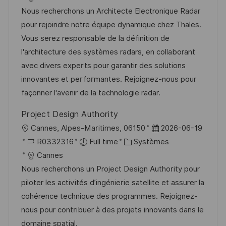
s
e
a
f
t
e
Nous recherchons un Architecte Electronique Radar
t
l
é
é
d
pour rejoindre notre équipe dynamique chez Thales.
e
i
r
g
’
Vous serez responsable de la définition de
s
e
o
a
l'architecture des systèmes radars, en collaborant
a
n
r
f
avec divers experts pour garantir des solutions
t
c
i
f
innovantes et performantes. Rejoignez-nous pour
i
e
e
i
façonner l'avenir de la technologie radar.
o
d
c
Project Design Authority
n
u
h
l
D
Cannes, Alpes-Maritimes, 06150
2026-06-19
p
a
o
R
C
a
R0332316
Full time
Systèmes
o
g
c
é
a
t
Cannes
s
e
a
f
t
e
Nous recherchons un Project Design Authority pour
t
l
é
é
d
piloter les activités d’ingénierie satellite et assurer la
e
i
r
g
’
cohérence technique des programmes. Rejoignez-
s
e
o
a
nous pour contribuer à des projets innovants dans le
a
n
r
f
domaine spatial.