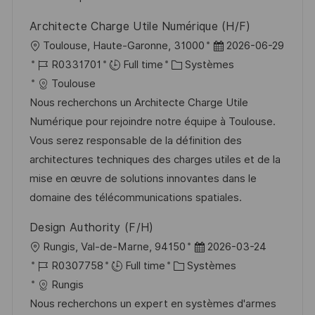
t
c
i
f
Architecte Charge Utile Numérique (H/F)
i
e
e
i
l
D
Toulouse, Haute-Garonne, 31000
2026-06-29
o
d
c
o
R
C
a
R0331701
Full time
Systèmes
n
u
h
c
é
a
t
Toulouse
p
a
a
f
t
e
Nous recherchons un Architecte Charge Utile
o
g
l
é
é
d
Numérique pour rejoindre notre équipe à Toulouse.
s
e
i
r
g
’
Vous serez responsable de la définition des
t
s
e
o
a
architectures techniques des charges utiles et de la
e
a
n
r
f
mise en œuvre de solutions innovantes dans le
t
c
i
f
domaine des télécommunications spatiales.
i
e
e
i
Design Authority (F/H)
o
d
c
l
D
Rungis, Val-de-Marne, 94150
2026-03-24
n
u
h
o
R
C
a
R0307758
Full time
Systèmes
p
a
c
é
a
t
Rungis
o
g
a
f
t
e
Nous recherchons un expert en systèmes d'armes
s
e