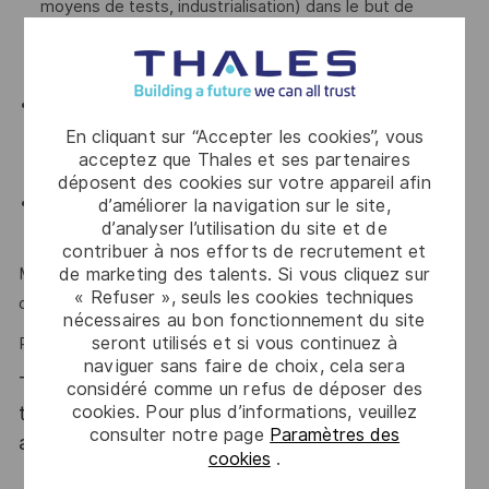
moyens de tests, industrialisation) dans le but de
construire, intégrer et vérifier les solutions, tout en
maintenant une communication fluide avec le client ;
vous avez une connaissance des contraintes de
certification et safety avioniques : ARP4754, DO254,
En cliquant sur “Accepter les cookies”, vous
acceptez que Thales et ses partenaires
DO160, DO178 .
déposent des cookies sur votre appareil afin
vous aimez travailler avec des équipes internationales
d’améliorer la navigation sur le site,
d’analyser l’utilisation du site et de
(anglais oral et écrit).
contribuer à nos efforts de recrutement et
de marketing des talents. Si vous cliquez sur
Méthode, rigueur, esprit d'équipe, esprit de synthèse et
« Refuser », seuls les cookies techniques
d'innovation sont des atouts que l'on vous reconnait ?
nécessaires au bon fonctionnement du site
seront utilisés et si vous continuez à
Rejoignez notre équipe et plongez au cœur de l’innovation !
naviguer sans faire de choix, cela sera
Thales, entreprise Handi-Engagée, reconnait
considéré comme un refus de déposer des
cookies. Pour plus d’informations, veuillez
tous les talents. La diversité est notre meilleur
consulter notre page
Paramètres des
atout. Postulez et rejoignez nous !
cookies
.