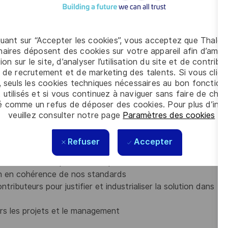
arant des choix techniques de la solution et en vous appuyant
quant sur “Accepter les cookies”, vous acceptez que Thales
sation.
aires déposent des cookies sur votre appareil afin d’améli
e pour proposer des architectures préliminaires et construire
ion sur le site, d’analyser l’utilisation du site et de contribu
 de recrutement et de marketing des talents. Si vous cliqu
uite la supervision technique du déroulement de cette
, seuls les cookies techniques nécessaires au bon fonctio
ases connexes au développement (industrialisation,
 utilisés et si vous continuez à naviguer sans faire de choi
és de votre architecture.
é comme un refus de déposer des cookies. Pour plus d’info
veuillez consulter notre page
Paramètres des cookies
.
 militaires selon les contraintes et fonctions exigées
Refuser
Accepter
ucturelle, sécurité, performance terminale)
la solution en respectant nos processus
ion en cohérence de nos standards
ntributeurs pour justifier et industrialiser la solution dans
ers les projets et le management