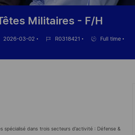
êtes Militaires - F/H
2026-03-02
R0318421
Full time
e
Référence
Hiring
fichage
du
Type
poste
 spécialisé dans trois secteurs d’activité : Défense &