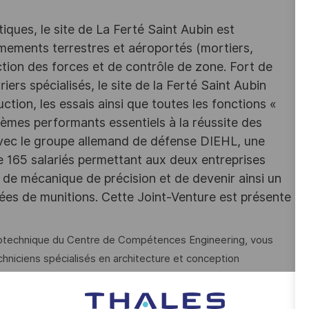
iques, le site de La Ferté Saint Aubin est
rmements terrestres et aéroportés (mortiers,
tion des forces et de contrôle de zone. Fort de
iers spécialisés, le site de la Ferté Saint Aubin
tion, les essais ainsi que toutes les fonctions «
èmes performants essentiels à la réussite des
 avec le groupe allemand de défense DIEHL, une
65 salariés permettant aux deux entreprises
 de mécanique de précision et de devenir ainsi un
es de munitions. Cette Joint-Venture est présente
otechnique du Centre de Compétences Engineering, vous
chniciens spécialisés en architecture et conception
sonnes.
iques de têtes militaires comme sous-système de munitions