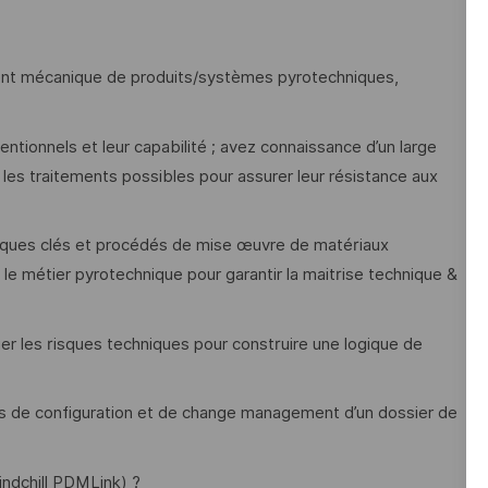
nt mécanique de produits/systèmes pyrotechniques,
ntionnels et leur capabilité ; avez connaissance d’un large
 les traitements possibles pour assurer leur résistance aux
tiques clés et procédés de mise œuvre de matériaux
le métier pyrotechnique pour garantir la maitrise technique &
er les risques techniques pour construire une logique de
us de configuration et de change management d’un dossier de
indchill PDMLink) ?