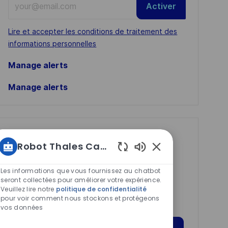
Activer
Email
address
Required
Lire et accepter les conditions de traitement des
(Required)
informations personnelles
Manage alerts
Manage alerts
Get tailored job
Robot Thales Carrières
recommendations
Sons
based on your
de
Les informations que vous fournissez au chatbot
chatbot
seront collectées pour améliorer votre expérience.
interests.
Veuillez lire notre
politique de confidentialité
activés
pour voir comment nous stockons et protégeons
vos données