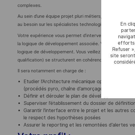
complexes.
Au sein d’une équipe projet pluri métiers, vous êtes le g
En cli
au besoin sur les spécialistes technologiques de l’organi
parten
Votre expérience vous permet d’intervenir en phase offr
navigat
efforts
la logique de développement associée. Vous assurez ens
Refuser »
logique de développement. Vous veillez à ce que les ph
site seront
qualification) se structurent en cohérence des spécificit
considér
Il sera notamment en charge de :
Etudier l’Architecture mécanique optimale de têtes
(procédés pyro, chaîne d’amorçage, résistance str
Définir et dérouler le plan de développement de 
Superviser l’établissement du dossier de définit
Garantir l’interface entre le projet et les autres co
le respect des hypothèses posées
Assurer le reporting et les remontées d’alertes v