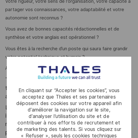
Votre rigueur, votre sens de l'organisation, votre capacité à
partager vos connaissances, votre adaptabilité et votre
autonomie sont reconnus ?
Vous avez de bonnes capacités rédactionnelles et de
synthèse et votre anglais est opérationnel ?
Vous êtes à la recherche d’un poste qui saura faire grandir
votre potentiel technique et humain ?
Alors ce poste est fait pour vous !
Thales, entreprise Handi-Engagée, reconnait
tous les talents. La diversité est notre meilleur
En cliquant sur “Accepter les cookies”, vous
atout. Postulez et rejoignez nous !
acceptez que Thales et ses partenaires
déposent des cookies sur votre appareil afin
Le poste pouvant nécessiter d'accéder à des
d’améliorer la navigation sur le site,
informations relevant du secret de la défense
d’analyser l’utilisation du site et de
contribuer à nos efforts de recrutement et
nationale, la personne retenue fera l'objet d'une
de marketing des talents. Si vous cliquez sur
procédure d’habilitation, conformément aux
« Refuser », seuls les cookies techniques