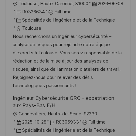
l
D
Toulouse, Haute-Garonne, 31000
2026-06-08
g
s
o
R
a
R0326634
Full time
e
t
c
é
C
t
Spécialités de l'Ingénierie et de la Technique
e
a
f
a
e
Toulouse
l
é
t
d
Nous recherchons un Ingénieur cybersécurité –
i
r
é
’
analyse de risques pour rejoindre notre équipe
s
e
g
a
d'experts à Toulouse. Vous serez responsable de la
a
n
o
f
rédaction et de la mise à jour des analyses de
t
c
r
f
risques, ainsi que de l'animation d'ateliers de travail.
i
e
i
i
Rejoignez-nous pour relever des défis
o
d
e
c
technologiques passionnants !
n
u
h
Ingénieur Cybersécurité GRC - expatriation
p
a
aux Pays-Bas F/H
o
g
l
Gennevilliers, Hauts-de-Seine, 92230
s
e
o
D
R
2025-10-28
R0305933
Full time
t
c
a
C
é
Spécialités de l'Ingénierie et de la Technique
e