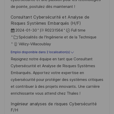
o
i
e
d
de pointe, postulez dès maintenant !
n
c
u
Consultant Cybersécurité et Analyse de
h
p
Risques Systèmes Embarqués (H/F)
a
o
D
R
2024-01-30
R0231564
Full time
g
s
a
C
é
Spécialités de l'Ingénierie et de la Technique
e
t
t
a
f
Vélizy-Villacoublay
e
e
t
é
Emploi disponible dans 2 localisation(s)
d
é
r
Rejoignez notre équipe en tant que Consultant
’
g
e
Cybersécurité et Analyse de Risques Systèmes
a
o
n
Embarqués. Apportez votre expertise en
f
r
c
cybersécurité pour protéger des systèmes critiques
f
i
e
et contribuer à des projets innovants. Une carrière
i
e
d
enrichissante vous attend chez Thales !
c
u
Ingénieur analyses de risques Cybersécurité
h
p
F/H
a
o