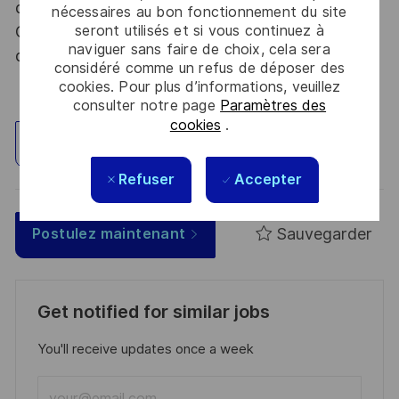
dispositions des articles R.2311-1 et suivants du
nécessaires au bon fonctionnement du site
seront utilisés et si vous continuez à
Code de la défense et de l’IGI 1300 SGDSN/PSE
naviguer sans faire de choix, cela sera
du 09 août 2021.
considéré comme un refus de déposer des
cookies. Pour plus d’informations, veuillez
consulter notre page
Paramètres des
cookies
.
Explorez un site
Refuser
Accepter
Sauvegarder
Postulez maintenant
Get notified for similar jobs
You'll receive updates once a week
Enter