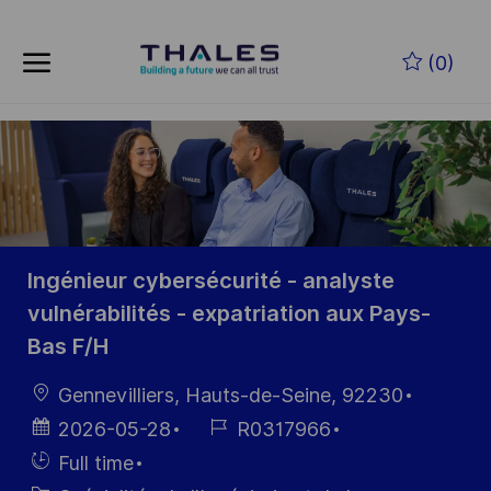
Skip to main content
Skip to main content
(0)
-
-
Ingénieur cybersécurité - analyste
vulnérabilités - expatriation aux Pays-
Bas F/H
localisation
Gennevilliers, Hauts-de-Seine, 92230
Date
Référence
2026-05-28
R0317966
d’affichage
du poste
Hiring
Full time