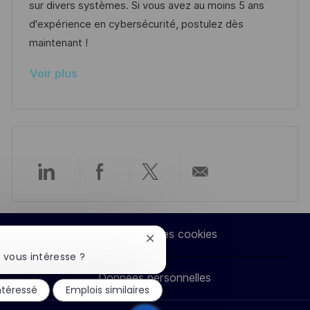
t
c
r
f
sur divers systèmes. Si vous avez au moins 5 ans
i
e
i
i
d'expérience en cybersécurité, postulez dès
o
d
e
c
maintenant !
n
u
h
Voir plus
p
a
o
g
s
e
t
e
Partager
Partager
Partager
Partager
via
via
via
par
Paramètres des cookies
Fermer
LinkedIn
Facebook
twitter
e-
la
 vous intéresse ?
notification
Données personnelles
du
mail
ntéressé
Emplois similaires
chatbot