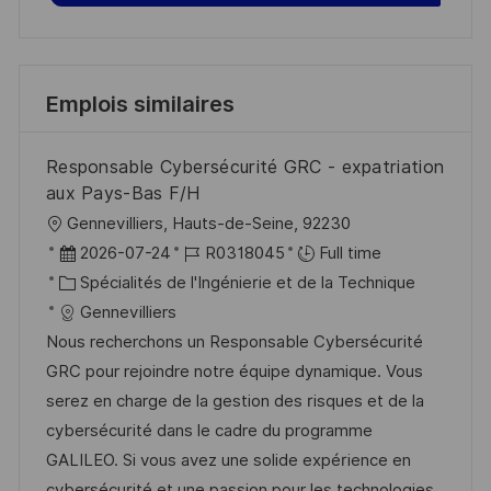
Emplois similaires
Responsable Cybersécurité GRC - expatriation
aux Pays-Bas F/H
l
Gennevilliers, Hauts-de-Seine, 92230
o
D
R
2026-07-24
R0318045
Full time
c
a
C
é
Spécialités de l'Ingénierie et de la Technique
a
t
a
f
Gennevilliers
l
e
t
é
Nous recherchons un Responsable Cybersécurité
i
d
é
r
GRC pour rejoindre notre équipe dynamique. Vous
s
’
g
e
serez en charge de la gestion des risques et de la
a
a
o
n
cybersécurité dans le cadre du programme
t
f
r
c
GALILEO. Si vous avez une solide expérience en
i
f
i
e
cybersécurité et une passion pour les technologies