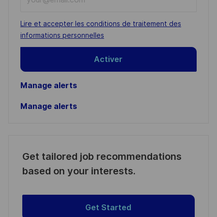
Email
address
Required
Lire et accepter les conditions de traitement des
(Required)
informations personnelles
Activer
Manage alerts
Manage alerts
Get tailored job recommendations
based on your interests.
Get Started