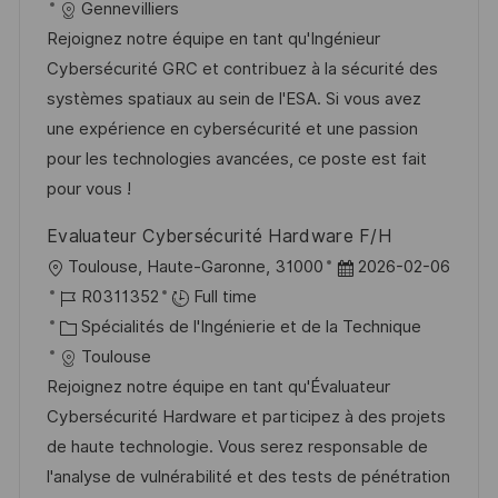
a
t
a
f
Gennevilliers
l
e
t
é
Rejoignez notre équipe en tant qu'Ingénieur
i
d
é
r
Cybersécurité GRC et contribuez à la sécurité des
s
’
g
e
systèmes spatiaux au sein de l'ESA. Si vous avez
a
a
o
n
une expérience en cybersécurité et une passion
t
f
r
c
pour les technologies avancées, ce poste est fait
i
f
i
e
pour vous !
o
i
e
d
Evaluateur Cybersécurité Hardware F/H
n
c
u
l
D
Toulouse, Haute-Garonne, 31000
2026-02-06
h
p
o
R
a
R0311352
Full time
a
o
c
é
C
t
Spécialités de l'Ingénierie et de la Technique
g
s
a
f
a
e
Toulouse
e
t
l
é
t
d
Rejoignez notre équipe en tant qu'Évaluateur
e
i
r
é
’
Cybersécurité Hardware et participez à des projets
s
e
g
a
de haute technologie. Vous serez responsable de
a
n
o
f
l'analyse de vulnérabilité et des tests de pénétration