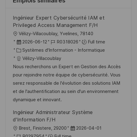
Emplois similaires
Ingénieur Expert Cybersécurité IAM et
Privileged Access Management F/H
l
Vélizy-Villacoublay, Yvelines, 78140
o
D
R
2026-06-12
R0318026
Full time
c
a
C
é
Systèmes d'Information - Informatique
a
t
a
f
Vélizy-Villacoublay
l
e
t
é
Nous recherchons un Expert en Gestion des Accès
i
d
é
r
pour rejoindre notre équipe de cybersécurité. Vous
s
’
g
e
serez responsable de l'évolution des solutions IAM
a
a
o
n
et de l'authentification au sein d'un environnement
t
f
r
c
dynamique et innovant.
i
f
i
e
Ingénieur Administrateur Système
o
i
e
d
d'Information F/H
n
c
u
l
D
Brest, Finistere, 29200
2026-04-01
h
p
o
R
a
R0297954
Full time