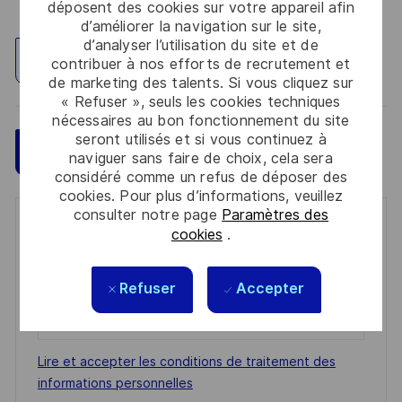
déposent des cookies sur votre appareil afin
d’améliorer la navigation sur le site,
d’analyser l’utilisation du site et de
Explorez un site
contribuer à nos efforts de recrutement et
de marketing des talents. Si vous cliquez sur
« Refuser », seuls les cookies techniques
nécessaires au bon fonctionnement du site
seront utilisés et si vous continuez à
Sauvegarder
Postulez maintenant
naviguer sans faire de choix, cela sera
considéré comme un refus de déposer des
cookies. Pour plus d’informations, veuillez
consulter notre page
Paramètres des
Get notified for similar jobs
cookies
.
You'll receive updates once a week
Refuser
Accepter
Enter
Email
address
Required
Lire et accepter les conditions de traitement des
(Required)
informations personnelles