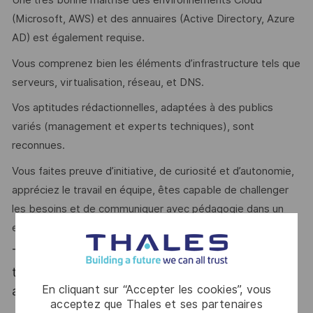
Une très bonne maîtrise des environnements Cloud
(Microsoft, AWS) et des annuaires (Active Directory, Azure
AD) est également requise.
Vous comprenez bien les éléments d’infrastructure tels que
serveurs, virtualisation, réseau, et DNS.
Vos aptitudes rédactionnelles, adaptées à des publics
variés (management et experts techniques), sont
reconnues.
Vous faites preuve d’initiative, de curiosité et d’autonomie,
appréciez le travail en équipe, êtes capable de challenger
les besoins et de communiquer avec pédagogie dans un
environnement en constante évolution.
Thales, entreprise Handi-Engagée, reconnait
tous les talents. La diversité est notre meilleur
En cliquant sur “Accepter les cookies”, vous
atout. Postulez et rejoignez nous !
acceptez que Thales et ses partenaires