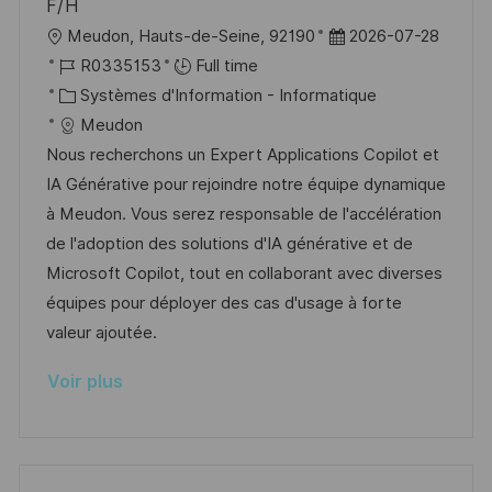
F/H
h
p
l
D
Meudon, Hauts-de-Seine, 92190
2026-07-28
a
o
o
R
a
R0335153
Full time
g
s
c
é
C
t
Systèmes d'Information - Informatique
e
t
a
f
a
e
Meudon
e
l
é
t
d
Nous recherchons un Expert Applications Copilot et
i
r
é
’
IA Générative pour rejoindre notre équipe dynamique
s
e
g
a
à Meudon. Vous serez responsable de l'accélération
a
n
o
f
de l'adoption des solutions d'IA générative et de
t
c
r
f
Microsoft Copilot, tout en collaborant avec diverses
i
e
i
i
équipes pour déployer des cas d'usage à forte
o
d
e
c
valeur ajoutée.
n
u
h
Voir plus
p
a
o
g
s
e
t