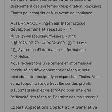
a
n
o
f
déploiement des systèmes d'exploitation. Rejoignez
t
c
r
f
Thales pour contribuer à un avenir de confiance.
i
e
i
i
ALTERNANCE - Ingénieur Informatique
o
d
e
c
développement et réseaux - H/F
n
u
h
l
Vélizy-Villacoublay, Yvelines, 78140
p
a
o
D
R
2026-07-20
R0326800
Full time
o
g
c
a
C
é
Systèmes d'Information - Informatique
s
e
a
t
a
f
Helios
t
l
e
t
é
Nous recherchons un alternant en informatique
e
i
d
é
r
spécialisé en développement et réseaux pour
s
’
g
e
rejoindre notre équipe dynamique chez Thales. Vous
a
a
o
n
aurez l'opportunité de travailler sur des projets
t
f
r
c
d'automatisation et de scripting pour améliorer
i
f
i
e
l'efficacité des réseaux. Postulez dès maintenant !
o
i
e
d
Expert Applications Copilot et IA Générative
n
c
u