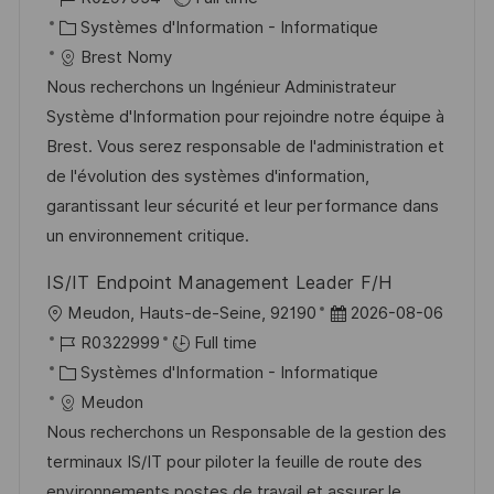
a
o
c
é
C
t
Systèmes d'Information - Informatique
g
s
a
f
a
e
Brest Nomy
e
t
l
é
t
d
Nous recherchons un Ingénieur Administrateur
e
i
r
é
’
Système d'Information pour rejoindre notre équipe à
s
e
g
a
Brest. Vous serez responsable de l'administration et
a
n
o
f
de l'évolution des systèmes d'information,
t
c
r
f
garantissant leur sécurité et leur performance dans
i
e
i
i
un environnement critique.
o
d
e
c
IS/IT Endpoint Management Leader F/H
n
u
h
l
D
Meudon, Hauts-de-Seine, 92190
2026-08-06
p
a
o
R
a
R0322999
Full time
o
g
c
é
C
t
Systèmes d'Information - Informatique
s
e
a
f
a
e
Meudon
t
l
é
t
d
Nous recherchons un Responsable de la gestion des
e
i
r
é
’
terminaux IS/IT pour piloter la feuille de route des
s
e
g
a
environnements postes de travail et assurer le