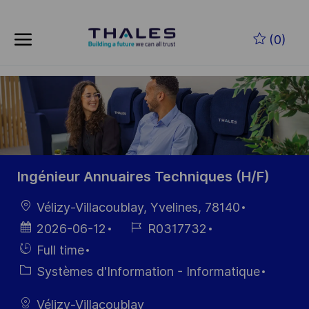
Skip to main content
Skip to main content
(0)
-
-
Ingénieur Annuaires Techniques (H/F)
localisation
Vélizy-Villacoublay, Yvelines, 78140
Date
Référence
2026-06-12
R0317732
d’affichage
du poste
Hiring
Full time
Type
Catégorie
Systèmes d'Information - Informatique
Vélizy-Villacoublay