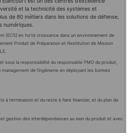
d'Elancourt est un des centres d’excellence
versité et la technicité des systèmes et
lus de 80 métiers dans les solutions de défense,
es numériques.
tem (ECS) en forte croissance dans un environnement de
ement Produit de Préparation et Restitution de Mission
LE.
t sous la responsabilité du responsable PMO du produit,
 management de l’ingénierie en déployant les bonnes
ts à terminaison et du reste à faire financier, et du plan de
s et gestion des interdépendances au sein du produit et avec