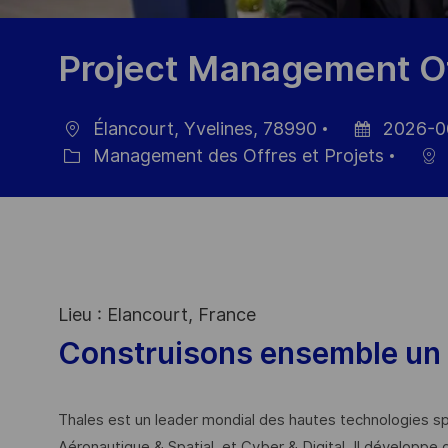
Project Management Of
Élancourt, Yvelines, 78990
2026-0
localisation
Date
Management des Offres et Projets
Catégorie
d’affichage
Lieu : Elancourt, France
Construisons ensemble un 
Thales est un leader mondial des hautes technologies spé
Aéronautique & Spatial, et Cyber & Digital. Il développe 