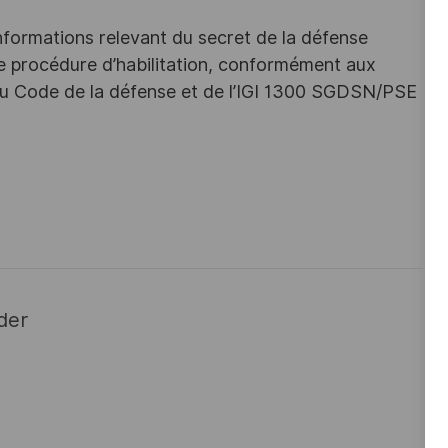
nformations relevant du secret de la défense
une procédure d’habilitation, conformément aux
s du Code de la défense et de l’IGI 1300 SGDSN/PSE
der