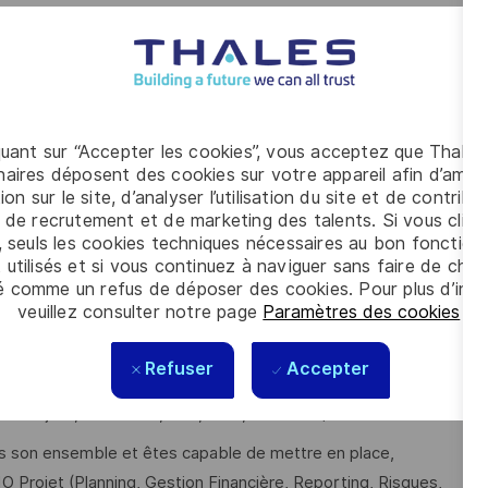
 des plans d’actions associés
 bord produit (Jalons, ETC, R&O, charges, indicateurs, EVM,
s et plans d’action
anisation, la préparation, le pilotage et le suivi des revues
quant sur “Accepter les cookies”, vous acceptez que Thales
aires déposent des cookies sur votre appareil afin d’améli
ocuments de référence.
ion sur le site, d’analyser l’utilisation du site et de contribu
 de recrutement et de marketing des talents. Si vous cliqu
, seuls les cookies techniques nécessaires au bon fonctio
 utilisés et si vous continuez à naviguer sans faire de choi
ience significative de plus de 10 ans en gestion de projets
é comme un refus de déposer des cookies. Pour plus d’info
anagement de projets (Responsable de Lot ou Chef de
veuillez consulter notre page
Paramètres des cookies
.
Refuser
Accepter
MS Project, Primavera, SAP, JIRA, Power Bi ;
ns son ensemble et êtes capable de mettre en place,
MO Projet (Planning, Gestion Financière, Reporting, Risques,