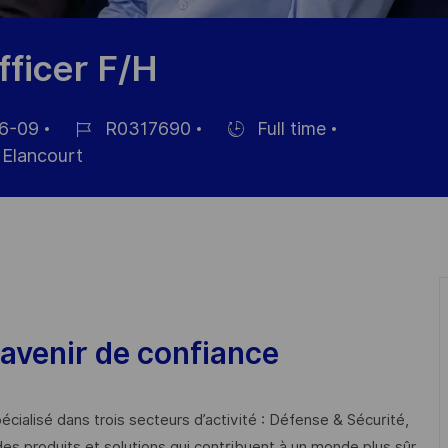
ficer F/H
6-09
R0317690
Full time
Référence
Hiring
Elancourt
du
Type
poste
avenir de confiance
cialisé dans trois secteurs d’activité : Défense & Sécurité,
des produits et solutions qui contribuent à un monde plus sûr,