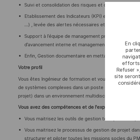
Suivi et consolidation des risques et opportunités et
Etablissement des Indicateurs (KPI) et du tableau de
…) , levée des alertes nécessaires et suivi des action
Support à l’équipe de management programme pour l’org
En cli
d’avancement interne et management
parten
Enfin, Gestion documentaire en mettant à jour les d
navigat
efforts
Votre profil
Refuser »
site seront
Vous êtes Ingénieur de formation et vous avez une expér
considér
de systèmes complexes dans un poste de PMO ou de m
projet) dans un environnement multidisciplinaire ?
Vous avez des compétences et de l'expérience :
Vous maitrisez les outils de gestion tels que Risk-X, 
Vous maitrisez le processus de gestion de projet da
structurer et piloter toutes les missions socles du P