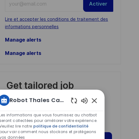
Activer
Email
address
Required
Lire et accepter les conditions de traitement des
(Required)
informations personnelles
Manage alerts
Manage alerts
Get tailored job
recommendations
Robot Thales Carrières
based on your
Sons
interests.
de
Les informations que vous fournissez au chatbot
chatbot
seront collectées pour améliorer votre expérience.
Veuillez lire notre
politique de confidentialité
activés
pour voir comment nous stockons et protégeons
vos données