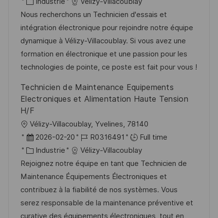
c
a
C
é
Industrie
Vélizy-Villacoublay
g
s
a
t
a
f
Nous recherchons un Technicien d'essais et
e
t
l
e
t
é
intégration électronique pour rejoindre notre équipe
e
i
d
é
r
dynamique à Vélizy-Villacoublay. Si vous avez une
s
’
g
e
formation en électronique et une passion pour les
a
a
o
n
technologies de pointe, ce poste est fait pour vous !
t
f
r
c
Technicien de Maintenance Equipements
i
f
i
e
Electroniques et Alimentation Haute Tension
o
i
e
d
H/F
n
c
u
l
Vélizy-Villacoublay, Yvelines, 78140
h
p
o
D
R
2026-02-20
R0316491
Full time
a
o
c
a
C
é
Industrie
Vélizy-Villacoublay
g
s
a
t
a
f
Rejoignez notre équipe en tant que Technicien de
e
t
l
e
t
é
Maintenance Équipements Électroniques et
e
i
d
é
r
contribuez à la fiabilité de nos systèmes. Vous
s
’
g
e
serez responsable de la maintenance préventive et
a
a
o
n
curative des équipements électroniques, tout en