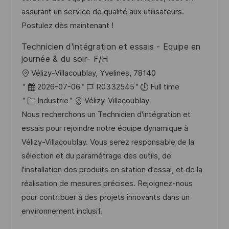
t
f
r
c
assurant un service de qualité aux utilisateurs.
i
f
i
e
Postulez dès maintenant !
o
i
e
d
Technicien d'intégration et essais - Equipe en
n
c
u
journée & du soir- F/H
h
p
l
Vélizy-Villacoublay, Yvelines, 78140
a
o
o
D
R
2026-07-06
R0332545
Full time
g
s
c
a
C
é
Industrie
Vélizy-Villacoublay
e
t
a
t
a
f
Nous recherchons un Technicien d'intégration et
e
l
e
t
é
essais pour rejoindre notre équipe dynamique à
i
d
é
r
Vélizy-Villacoublay. Vous serez responsable de la
s
’
g
e
sélection et du paramétrage des outils, de
a
a
o
n
l'installation des produits en station d’essai, et de la
t
f
r
c
réalisation de mesures précises. Rejoignez-nous
i
f
i
e
pour contribuer à des projets innovants dans un
o
i
e
d
environnement inclusif.
n
c
u