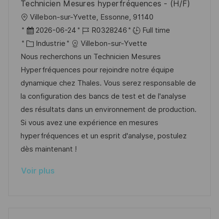
Technicien Mesures hyperfréquences - (H/F)
h
p
l
Villebon-sur-Yvette, Essonne, 91140
a
o
o
D
R
2026-06-24
R0328246
Full time
g
s
c
a
C
é
Industrie
Villebon-sur-Yvette
e
t
a
t
a
f
Nous recherchons un Technicien Mesures
e
l
e
t
é
Hyperfréquences pour rejoindre notre équipe
i
d
é
r
dynamique chez Thales. Vous serez responsable de
s
’
g
e
la configuration des bancs de test et de l'analyse
a
a
o
n
des résultats dans un environnement de production.
t
f
r
c
Si vous avez une expérience en mesures
i
f
i
e
hyperfréquences et un esprit d'analyse, postulez
o
i
e
d
dès maintenant !
n
c
u
Voir plus
h
p
a
o
g
s
e
t