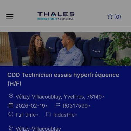
Skip to main content
Skip to main content
(0)
-
-
CDD Technicien essais hyperfréquence
(H/F)
localisation
Vélizy-Villacoublay, Yvelines, 78140
Date
Référence
2026-02-19
R0317599
d’affichage
du poste
Hiring
Catégorie
Full time
Industrie
Type
Vélizy-Villacoublay