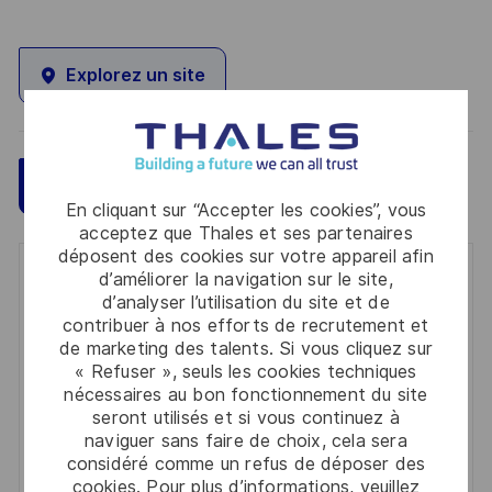
Explorez un site
Sauvegarder
Postulez maintenant
En cliquant sur “Accepter les cookies”, vous
acceptez que Thales et ses partenaires
déposent des cookies sur votre appareil afin
d’améliorer la navigation sur le site,
Get notified for similar jobs
d’analyser l’utilisation du site et de
contribuer à nos efforts de recrutement et
You'll receive updates once a week
de marketing des talents. Si vous cliquez sur
« Refuser », seuls les cookies techniques
Enter
nécessaires au bon fonctionnement du site
Email
seront utilisés et si vous continuez à
address
naviguer sans faire de choix, cela sera
Required
Lire et accepter les conditions de traitement des
considéré comme un refus de déposer des
(Required)
informations personnelles
cookies. Pour plus d’informations, veuillez