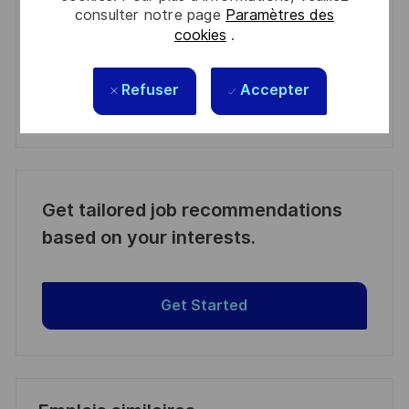
consulter notre page
Paramètres des
Activer
cookies
.
Manage alerts
Refuser
Accepter
Manage alerts
Get tailored job recommendations
based on your interests.
Get Started