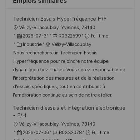
Emplois similaires
Technicien Essais Hyperfréquence H/F
l
Vélizy-Villacoublay, Yvelines, 78140
o
D
R
2026-07-31
R0322599
Full time
c
a
C
é
Industrie
Vélizy-Villacoublay
a
t
a
f
Nous recherchons un Technicien Essais
l
e
t
é
Hyperfréquence pour rejoindre notre équipe
i
d
é
r
dynamique chez Thales. Vous serez responsable de
s
’
g
e
l'interprétation des mesures et de la réalisation
a
a
o
n
d'essais spécifiques, tout en contribuant à
t
f
r
c
l'amélioration continue au sein de notre atelier.
i
f
i
e
Technicien d'essais et intégration électronique
o
i
e
d
- F/H
n
c
u
l
Vélizy-Villacoublay, Yvelines, 78140
h
p
o
D
R
2026-07-06
R0332078
Full time
a
o