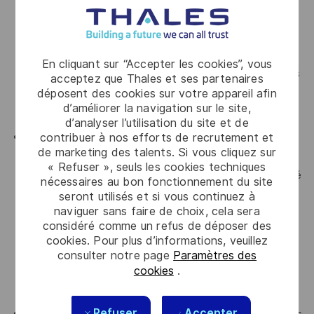
compilation, tests, scans dans le cloud, promotion
d’artefacts signés, déploiement on‑prem pour test QA
isoprod, mise en production et observabilité de bout en
En cliquant sur “Accepter les cookies”, vous
bout. Votre travail garantira que les objectifs des projets
acceptez que Thales et ses partenaires
sont compris et atteints grâce à une collaboration
déposent des cookies sur votre appareil afin
d’améliorer la navigation sur le site,
étroite entre les différentes équipes de CortAIx.
d’analyser l’utilisation du site et de
contribuer à nos efforts de recrutement et
Accompagner nos équipes Data/AI dans la mise en
de marketing des talents. Si vous cliquez sur
œuvre de ces patterns réutilisables dans le contexte de
« Refuser », seuls les cookies techniques
leurs Cas d’Usage en maximisant la fiabilité et la sécurité
nécessaires au bon fonctionnement du site
pour nos clients. Vous serez aussi en charge d’optimiser
seront utilisés et si vous continuez à
naviguer sans faire de choix, cela sera
performances/coûts du build cloud: exécution
considéré comme un refus de déposer des
éphémère, caching, parallélisation, policy de rétention
cookies. Pour plus d’informations, veuillez
(+bonnes pratiques FinOps) pour garantir la
consulter notre page
Paramètres des
compétitivité du build pour CortAIx et du run pour nos
cookies
.
clients finaux ;
Refuser
Accepter