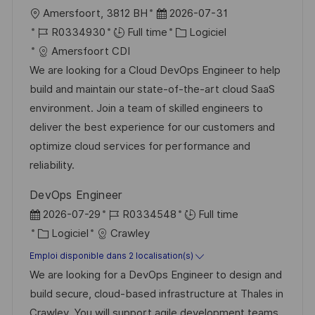
n
c
u
l
D
Amersfoort, 3812 BH
2026-07-31
h
p
o
R
a
C
R0334930
Full time
Logiciel
a
o
c
é
t
a
Amersfoort CDI
g
s
a
f
e
t
We are looking for a Cloud DevOps Engineer to help
e
t
l
é
d
é
build and maintain our state-of-the-art cloud SaaS
e
i
r
’
g
environment. Join a team of skilled engineers to
s
e
a
o
deliver the best experience for our customers and
a
n
f
r
optimize cloud services for performance and
t
c
f
i
reliability.
i
e
i
e
DevOps Engineer
o
d
c
D
R
2026-07-29
R0334548
Full time
n
u
h
a
C
é
Logiciel
Crawley
p
a
t
a
f
Emploi disponible dans 2 localisation(s)
o
g
e
t
é
We are looking for a DevOps Engineer to design and
s
e
d
é
r
build secure, cloud-based infrastructure at Thales in
t
’
g
e
Crawley. You will support agile development teams,