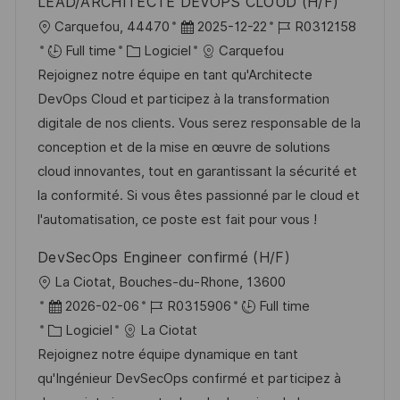
LEAD/ARCHITECTE DEVOPS CLOUD (H/F)
l
D
R
Carquefou, 44470
2025-12-22
R0312158
o
C
a
é
Full time
Logiciel
Carquefou
c
a
t
f
Rejoignez notre équipe en tant qu'Architecte
a
t
e
é
DevOps Cloud et participez à la transformation
l
é
d
r
digitale de nos clients. Vous serez responsable de la
i
g
’
e
conception et de la mise en œuvre de solutions
s
o
a
n
cloud innovantes, tout en garantissant la sécurité et
a
r
f
c
la conformité. Si vous êtes passionné par le cloud et
t
i
f
e
l'automatisation, ce poste est fait pour vous !
i
e
i
d
DevSecOps Engineer confirmé (H/F)
o
c
u
l
La Ciotat, Bouches-du-Rhone, 13600
n
h
p
o
D
R
2026-02-06
R0315906
Full time
a
o
c
a
C
é
Logiciel
La Ciotat
g
s
a
t
a
f
Rejoignez notre équipe dynamique en tant
e
t
l
e
t
é
qu'Ingénieur DevSecOps confirmé et participez à
e