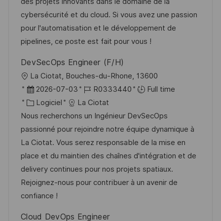
i
d
é
r
des projets innovants dans le domaine de la
s
’
g
e
cybersécurité et du cloud. Si vous avez une passion
a
a
o
n
pour l'automatisation et le développement de
t
f
r
c
pipelines, ce poste est fait pour vous !
i
f
i
e
DevSecOps Engineer (F/H)
o
i
e
d
l
La Ciotat, Bouches-du-Rhone, 13600
n
c
u
o
D
R
2026-07-03
R0333440
Full time
h
p
c
a
C
é
Logiciel
La Ciotat
a
o
a
t
a
f
Nous recherchons un Ingénieur DevSecOps
g
s
l
e
t
é
passionné pour rejoindre notre équipe dynamique à
e
t
i
d
é
r
La Ciotat. Vous serez responsable de la mise en
e
s
’
g
e
place et du maintien des chaînes d'intégration et de
a
a
o
n
delivery continues pour nos projets spatiaux.
t
f
r
c
Rejoignez-nous pour contribuer à un avenir de
i
f
i
e
confiance !
o
i
e
d
Cloud DevOps Engineer