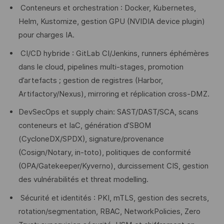
Conteneurs et orchestration : Docker, Kubernetes,
Helm, Kustomize, gestion GPU (NVIDIA device plugin)
pour charges IA.
CI/CD hybride : GitLab CI/Jenkins, runners éphémères
dans le cloud, pipelines multi‑stages, promotion
d’artefacts ; gestion de registres (Harbor,
Artifactory/Nexus), mirroring et réplication cross‑DMZ.
DevSecOps et supply chain: SAST/DAST/SCA, scans
conteneurs et IaC, génération d’SBOM
(CycloneDX/SPDX), signature/provenance
(Cosign/Notary, in‑toto), politiques de conformité
(OPA/Gatekeeper/Kyverno), durcissement CIS, gestion
des vulnérabilités et threat modelling.
Sécurité et identités : PKI, mTLS, gestion des secrets,
rotation/segmentation, RBAC, NetworkPolicies, Zero