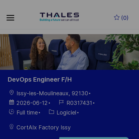
Skip to main content
Skip to main content
(0)
-
-
DevOps Engineer F/H
localisation
Issy-les-Moulineaux, 92130
Date
Référence
2026-06-12
R0317431
d’affichage
du poste
Hiring
Catégorie
Full time
Logiciel
Type
CortAIx Factory Issy