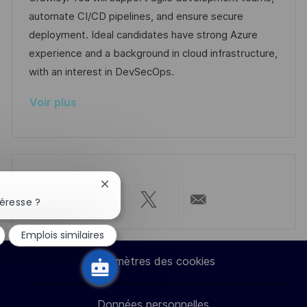
e
a
o
n
automate CI/CD pipelines, and ensure secure
f
r
c
deployment. Ideal candidates have strong Azure
f
i
e
experience and a background in cloud infrastructure,
i
e
d
with an interest in DevSecOps.
c
u
Voir plus
h
p
a
o
g
s
e
t
e
Fermer
la
éresse ?
Partager
Partager
Partager
Partager
notification
du
Emplois similaires
chatbot
via
via
via
par
Paramètres des cookies
LinkedIn
Facebook
twitter
e-
Données personnelles