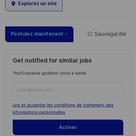
Explorez un site
Sauvegarder
Postulez maintenant
Get notified for similar jobs
You'll receive updates once a week
Enter
Email
address
Required
Lire et accepter les conditions de traitement des
(Required)
informations personnelles
Activer