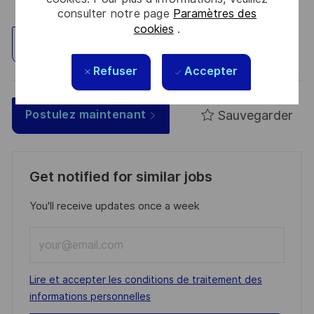
consulter notre page
Paramètres des
cookies
.
Explorez un site
Refuser
Accepter
Sauvegarder
Postulez maintenant
Get notified for similar jobs
You'll receive updates once a week
Enter
Email
address
Required
Lire et accepter les conditions de traitement des
(Required)
informations personnelles