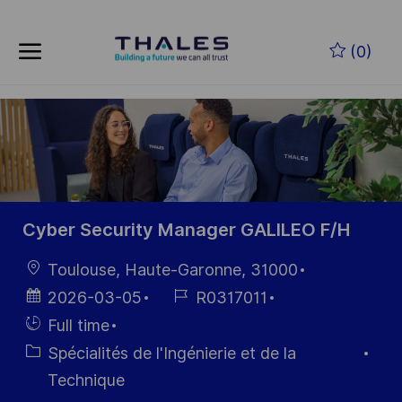
Skip to main content
Skip to main content
(0)
-
-
Cyber Security Manager GALILEO F/H
localisation
Toulouse, Haute-Garonne, 31000
Date
Référence
2026-03-05
R0317011
d’affichage
du poste
Hiring
Full time
Type
Catégorie
Spécialités de l'Ingénierie et de la
Technique