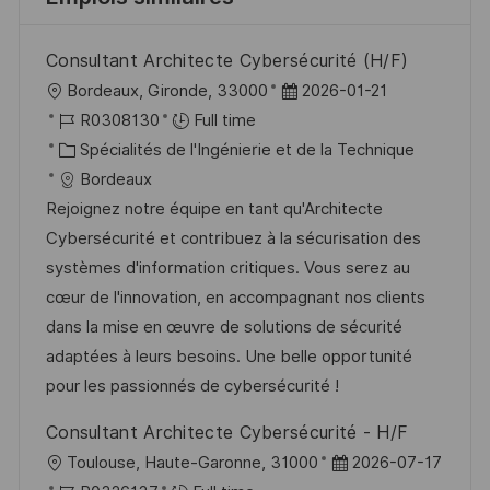
Consultant Architecte Cybersécurité (H/F)
l
D
Bordeaux, Gironde, 33000
2026-01-21
o
R
a
R0308130
Full time
c
é
C
t
Spécialités de l'Ingénierie et de la Technique
a
f
a
e
Bordeaux
l
é
t
d
Rejoignez notre équipe en tant qu'Architecte
i
r
é
’
Cybersécurité et contribuez à la sécurisation des
s
e
g
a
systèmes d'information critiques. Vous serez au
a
n
o
f
cœur de l'innovation, en accompagnant nos clients
t
c
r
f
dans la mise en œuvre de solutions de sécurité
i
e
i
i
adaptées à leurs besoins. Une belle opportunité
o
d
e
c
pour les passionnés de cybersécurité !
n
u
h
Consultant Architecte Cybersécurité - H/F
p
a
l
D
Toulouse, Haute-Garonne, 31000
2026-07-17
o
g