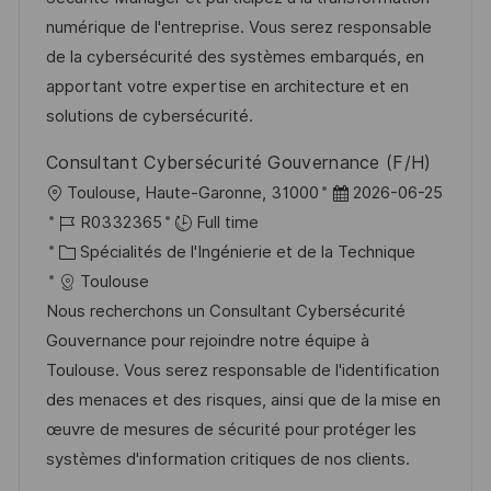
s
’
g
e
numérique de l'entreprise. Vous serez responsable
a
a
o
n
de la cybersécurité des systèmes embarqués, en
t
f
r
c
apportant votre expertise en architecture et en
i
f
i
e
solutions de cybersécurité.
o
i
e
d
Consultant Cybersécurité Gouvernance (F/H)
n
c
u
l
D
Toulouse, Haute-Garonne, 31000
2026-06-25
h
p
o
R
a
R0332365
Full time
a
o
c
é
C
t
Spécialités de l'Ingénierie et de la Technique
g
s
a
f
a
e
Toulouse
e
t
l
é
t
d
Nous recherchons un Consultant Cybersécurité
e
i
r
é
’
Gouvernance pour rejoindre notre équipe à
s
e
g
a
Toulouse. Vous serez responsable de l'identification
a
n
o
f
des menaces et des risques, ainsi que de la mise en
t
c
r
f
œuvre de mesures de sécurité pour protéger les
i
e
i
i
systèmes d'information critiques de nos clients.
o
d
e
c