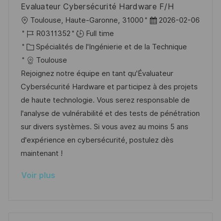
Evaluateur Cybersécurité Hardware F/H
n
u
h
l
D
Toulouse, Haute-Garonne, 31000
2026-02-06
p
a
o
R
a
R0311352
Full time
o
g
c
é
C
t
Spécialités de l'Ingénierie et de la Technique
s
e
a
f
a
e
Toulouse
t
l
é
t
d
Rejoignez notre équipe en tant qu'Évaluateur
e
i
r
é
’
Cybersécurité Hardware et participez à des projets
s
e
g
a
de haute technologie. Vous serez responsable de
a
n
o
f
l'analyse de vulnérabilité et des tests de pénétration
t
c
r
f
sur divers systèmes. Si vous avez au moins 5 ans
i
e
i
i
d'expérience en cybersécurité, postulez dès
o
d
e
c
maintenant !
n
u
h
Voir plus
p
a
o
g
s
e
t