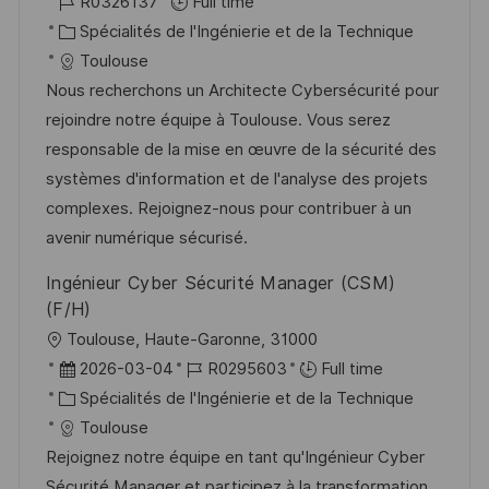
o
R
a
R0326137
Full time
s
e
c
é
C
t
Spécialités de l'Ingénierie et de la Technique
t
a
f
a
e
Toulouse
e
l
é
t
d
Nous recherchons un Architecte Cybersécurité pour
i
r
é
’
rejoindre notre équipe à Toulouse. Vous serez
s
e
g
a
responsable de la mise en œuvre de la sécurité des
a
n
o
f
systèmes d'information et de l'analyse des projets
t
c
r
f
complexes. Rejoignez-nous pour contribuer à un
i
e
i
i
avenir numérique sécurisé.
o
d
e
c
Ingénieur Cyber Sécurité Manager (CSM)
n
u
h
(F/H)
p
a
l
Toulouse, Haute-Garonne, 31000
o
g
o
D
R
2026-03-04
R0295603
Full time
s
e
c
a
C
é
Spécialités de l'Ingénierie et de la Technique
t
a
t
a
f
Toulouse
e
l
e
t
é
Rejoignez notre équipe en tant qu'Ingénieur Cyber
i
d
é
r
Sécurité Manager et participez à la transformation