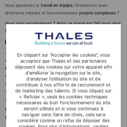
Vous appréciez le
travail en équipe
, l’interaction avec
différents métiers et l’environnement
projets complexes
?
Vous vous reconnaissez ? Alors ce poste est fait pour vous
!
LE MOT DE L'EQUIPE
« En rejoignant notre équipe à Toulouse, vous
En cliquant sur “Accepter les cookies”, vous
contribuerez directement à la
sécurisation du programme
acceptez que Thales et ses partenaires
déposent des cookies sur votre appareil afin
européen Galileo
, au sein d’un environnement technique
d’améliorer la navigation sur le site,
exigeant et collaboratif, aux côtés d’équipes engagées
d’analyser l’utilisation du site et de
dans le développement des solutions digitales du spatial.
contribuer à nos efforts de recrutement et
de marketing des talents. Si vous cliquez sur
»
« Refuser », seuls les cookies techniques
Thales, entreprise Handi-Engagée, reconnait
nécessaires au bon fonctionnement du site
seront utilisés et si vous continuez à
tous les talents. La diversité est notre meilleur
naviguer sans faire de choix, cela sera
atout. Postulez et rejoignez nous !
considéré comme un refus de déposer des
cookies. Pour plus d’informations, veuillez