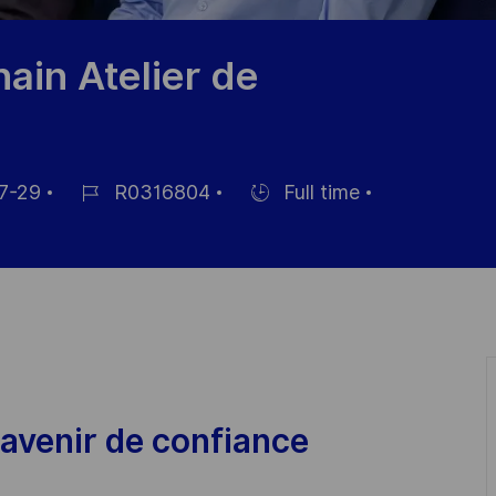
ain Atelier de
7-29
R0316804
Full time
Référence
Hiring
du
Type
poste
avenir de confiance