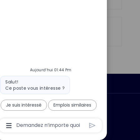
n
u
h
p
a
o
g
s
e
Partager
Partager
Partager
Partager
t
via
via
via
par
e
LinkedIn
Facebook
twitter
e-
mail
Aujourd’hui 01:44 Pm
Message
Salut!
Données personnelles
du
Ce poste vous intéresse ?
bot
Je suis intéressé
Emplois similaires
 ?
Pourquoi nous rejoindre ?
Boîte
De
Saisie
De