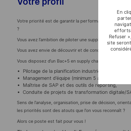
Votre profil
En cli
parten
Votre priorité est de garantir la performance et la quali
navigat
?
efforts
Refuser »
Vous avez l’ambition de piloter une supply chain industr
site seront
considér
Vous avez envie de découvrir et de conduire des projets 
Vous disposez d’un Bac+5 en supply chain, logistique, ingé
Pilotage de la planification industrielle et gestion
Management d’équipe (minimum 5 ans),
Maîtrise de SAP et des outils de reporting,
Conduite de projets de transformation digitale/S
Sens de l’analyse, organisation, prise de décision, orient
les priorités sont des atouts que l’on vous reconnaît ?
Alors ce poste est fait pour vous !