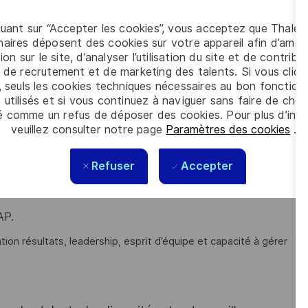
quant sur “Accepter les cookies”, vous acceptez que Thales
aires déposent des cookies sur votre appareil afin d’améli
té des flux tout en développant un leadership managérial fort
ion sur le site, d’analyser l’utilisation du site et de contribu
 de recrutement et de marketing des talents. Si vous cliqu
, seuls les cookies techniques nécessaires au bon fonctio
ielle dans un environnement normé et exigeant ?
 utilisés et si vous continuez à naviguer sans faire de choi
é comme un refus de déposer des cookies. Pour plus d’info
de transformation digitale et d’amélioration continue ?
veuillez consulter notre page
Paramètres des cookies
.
nierie industrielle ou équivalent et avez de l’expérience sur :
Refuser
Accepter
 des stocks,
AP.
ation résultats, leadership, esprit d’équipe et capacité à gérer