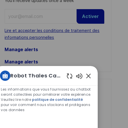
You'll receive updates once a week
Enter
Activer
Email
address
Required
Lire et accepter les conditions de traitement des
(Required)
informations personnelles
Manage alerts
Manage alerts
Robot Thales Carrières
Sons
de
Get tailored job
Les informations que vous fournissez au chatbot
chatbot
seront collectées pour améliorer votre expérience.
recommendations
Veuillez lire notre
politique de confidentialité
activés
pour voir comment nous stockons et protégeons
based on your
vos données
interests.