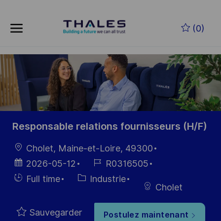
Skip to main content
Skip to main content
(0)
-
-
Responsable relations fournisseurs (H/F)
localisation
Cholet, Maine-et-Loire, 49300
Date
Référence
2026-05-12
R0316505
d’affichage
du poste
Hiring
Catégorie
Full time
Industrie
Cholet
Type
Sauvegarder
Postulez maintenant