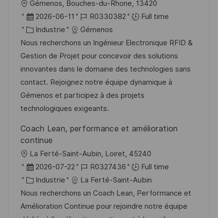
l
Gémenos, Bouches-du-Rhone, 13420
n
u
h
o
D
R
2026-06-11
R0330382
Full time
p
a
c
a
C
é
Industrie
Gémenos
o
g
a
t
a
f
Nous recherchons un Ingénieur Electronique RFID &
s
e
l
e
t
é
Gestion de Projet pour concevoir des solutions
t
i
d
é
r
innovantes dans le domaine des technologies sans
e
s
’
g
e
contact. Rejoignez notre équipe dynamique à
a
a
o
n
Gémenos et participez à des projets
t
f
r
c
technologiques exigeants.
i
f
i
e
Coach Lean, performance et amélioration
o
i
e
d
continue
n
c
u
l
La Ferté-Saint-Aubin, Loiret, 45240
h
p
o
D
R
2026-07-22
R0327436
Full time
a
o
c
a
C
é
Industrie
La Ferté-Saint-Aubin
g
s
a
t
a
f
Nous recherchons un Coach Lean, Performance et
e
t
l
e
t
é
Amélioration Continue pour rejoindre notre équipe
e