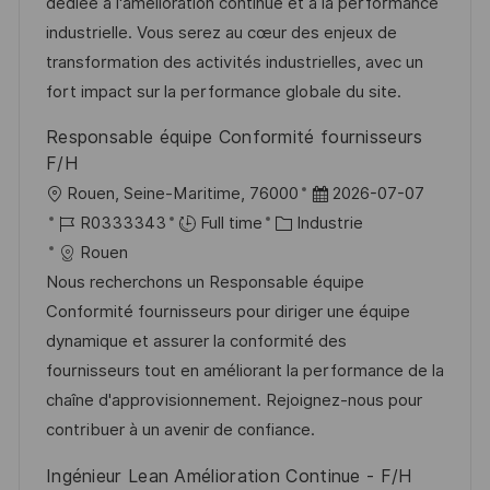
i
d
é
r
dédiée à l'amélioration continue et à la performance
s
’
g
e
industrielle. Vous serez au cœur des enjeux de
a
a
o
n
transformation des activités industrielles, avec un
t
f
r
c
fort impact sur la performance globale du site.
i
f
i
e
Responsable équipe Conformité fournisseurs
o
i
e
d
F/H
n
c
u
l
D
Rouen, Seine-Maritime, 76000
2026-07-07
h
p
o
R
C
a
R0333343
Full time
Industrie
a
o
c
é
a
t
Rouen
g
s
a
f
t
e
Nous recherchons un Responsable équipe
e
t
l
é
é
d
Conformité fournisseurs pour diriger une équipe
e
i
r
g
’
dynamique et assurer la conformité des
s
e
o
a
fournisseurs tout en améliorant la performance de la
a
n
r
f
chaîne d'approvisionnement. Rejoignez-nous pour
t
c
i
f
contribuer à un avenir de confiance.
i
e
e
i
Ingénieur Lean Amélioration Continue - F/H
o
d
c