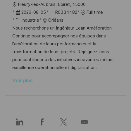
l
Fleury-les-Aubrais, Loiret, 45000
n
u
h
o
D
R
2026-08-05
R0334482
Full time
p
a
c
a
C
é
Industrie
Orléans
o
g
a
t
a
f
Nous recherchons un Ingénieur Lean Amélioration
s
e
l
e
t
é
Continue pour accompagner nos équipes dans
t
i
d
é
r
l'amélioration de leurs performances et la
e
s
’
g
e
transformation de leurs projets. Rejoignez-nous
a
a
o
n
pour contribuer à des initiatives innovantes mêlant
t
f
r
c
excellence opérationnelle et digitalisation.
i
f
i
e
Voir plus
o
i
e
d
n
c
u
h
p
a
o
g
s
e
t
Partager
Partager
Partager
Partager
e