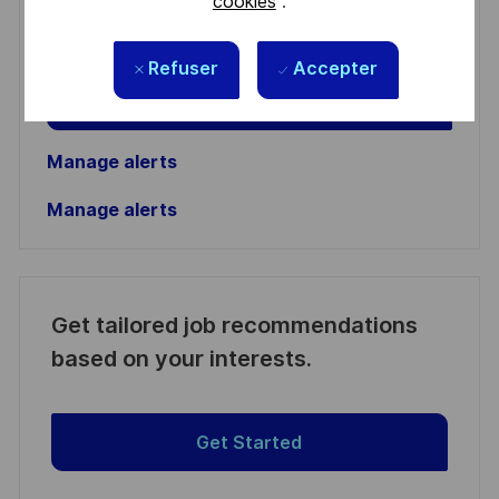
cookies
.
address
Required
Lire et accepter les conditions de traitement des
(Required)
informations personnelles
Refuser
Accepter
Activer
Manage alerts
Manage alerts
Get tailored job recommendations
based on your interests.
Get Started