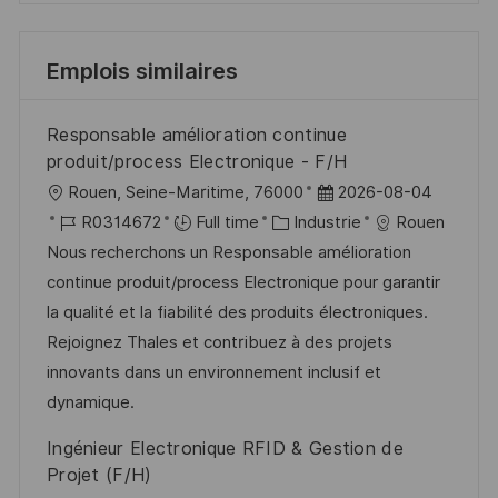
Emplois similaires
Responsable amélioration continue
produit/process Electronique - F/H
l
D
Rouen, Seine-Maritime, 76000
2026-08-04
o
R
C
a
R0314672
Full time
Industrie
Rouen
c
é
a
t
Nous recherchons un Responsable amélioration
a
f
t
e
continue produit/process Electronique pour garantir
l
é
é
d
la qualité et la fiabilité des produits électroniques.
i
r
g
’
Rejoignez Thales et contribuez à des projets
s
e
o
a
innovants dans un environnement inclusif et
a
n
r
f
dynamique.
t
c
i
f
Ingénieur Electronique RFID & Gestion de
i
e
e
i
Projet (F/H)
o
d
c