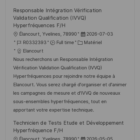
o
d
c
Responsable Intégration Vérification
n
u
h
Validation Qualification (IVVQ)
p
a
Hyperfréquences F/H
o
g
l
D
Élancourt, Yvelines, 78990
2026-07-03
s
e
o
R
C
a
R0332393
Full time
Matériel
t
c
é
a
t
Elancourt
e
a
f
t
e
Nous recherchons un Responsable Intégration
l
é
é
d
Vérification Validation Qualification (IVVQ)
i
r
g
’
Hyperfréquences pour rejoindre notre équipe à
s
e
o
a
Elancourt. Vous serez chargé d'organiser et d'animer
a
n
r
f
les campagnes de mesure et d'IVVQ de nouveaux
t
c
i
f
sous-ensembles hyperfréquences, tout en
i
e
e
i
apportant votre expertise technique.
o
d
c
Technicien de Tests Etude et Développement
n
u
h
Hyperfréquence F/H
p
a
l
D
Élancourt, Yvelines, 78990
2026-05-05