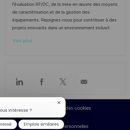
s
e
o
a
l'évaluation RF/DC, de la mise en œuvre des moyens
a
n
r
f
de caractérisation et de la gestion des
t
c
i
f
équipements. Rejoignez-nous pour contribuer à des
i
e
e
i
projets innovants dans un environnement inclusif.
o
d
c
Voir plus
n
u
h
p
a
o
g
s
e
t
e
Partager
Partager
Partager
Partager
via
via
via
par
Fermer
Paramètres des cookies
la
ous intéresse ?
LinkedIn
Facebook
twitter
e-
notification
du
éressé
Emplois similaires
chatbot
Données personnelles
mail