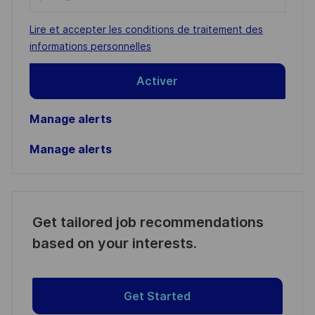
Email
address
Required
Lire et accepter les conditions de traitement des
(Required)
informations personnelles
Activer
Manage alerts
Manage alerts
Get tailored job recommendations
based on your interests.
Get Started