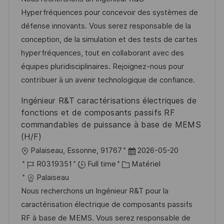
d
é
r
Hyperfréquences pour concevoir des systèmes de
’
g
e
défense innovants. Vous serez responsable de la
a
o
n
conception, de la simulation et des tests de cartes
f
r
c
hyperfréquences, tout en collaborant avec des
f
i
e
équipes pluridisciplinaires. Rejoignez-nous pour
i
e
d
contribuer à un avenir technologique de confiance.
c
u
Ingénieur R&T caractérisations électriques de
h
p
fonctions et de composants passifs RF
a
o
commandables de puissance à base de MEMS
g
s
(H/F)
e
t
l
D
Palaiseau, Essonne, 91767
2026-05-20
e
o
R
C
a
R0319351
Full time
Matériel
c
é
a
t
Palaiseau
a
f
t
e
Nous recherchons un Ingénieur R&T pour la
l
é
é
d
caractérisation électrique de composants passifs
i
r
g
’
RF à base de MEMS. Vous serez responsable de