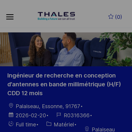
Skip to main content
Skip to main content
(0)
-
-
Ingénieur de recherche en conception
d’antennes en bande millimétrique (H/F)
CDD 12 mois
localisation
Palaiseau, Essonne, 91767
Date
Référence
2026-02-20
R0316366
d’affichage
du poste
Hiring
Catégorie
Full time
Matériel
Palaiseau