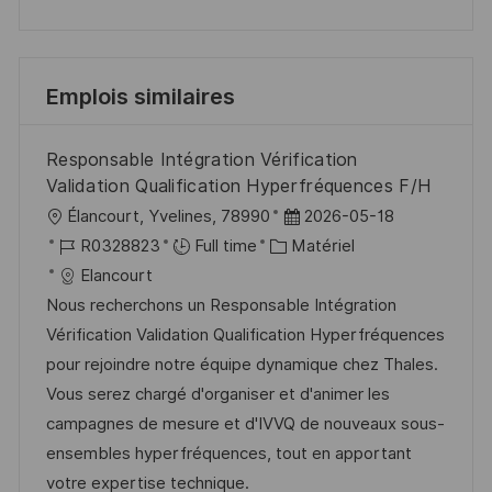
Emplois similaires
Responsable Intégration Vérification
Validation Qualification Hyperfréquences F/H
l
D
Élancourt, Yvelines, 78990
2026-05-18
o
R
C
a
R0328823
Full time
Matériel
c
é
a
t
Elancourt
a
f
t
e
Nous recherchons un Responsable Intégration
l
é
é
d
Vérification Validation Qualification Hyperfréquences
i
r
g
’
pour rejoindre notre équipe dynamique chez Thales.
s
e
o
a
Vous serez chargé d'organiser et d'animer les
a
n
r
f
campagnes de mesure et d'IVVQ de nouveaux sous-
t
c
i
f
ensembles hyperfréquences, tout en apportant
i
e
e
i
votre expertise technique.