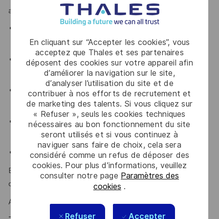
avez de l'expérience sur :
Connaissances approfondies en électromagnétisme,
antennes et circuits RF
En cliquant sur “Accepter les cookies”, vous
acceptez que Thales et ses partenaires
Logiciels de simulation électromagnétique CST
déposent des cookies sur votre appareil afin
Microwave Studio et Keysight ADS
d’améliorer la navigation sur le site,
d’analyser l’utilisation du site et de
Maitrise des instruments de mesures RF (analyseur de
contribuer à nos efforts de recrutement et
de marketing des talents. Si vous cliquez sur
réseau vectoriel et analyseur de spectre)
« Refuser », seuls les cookies techniques
Mesures d'antennes (coefficient de réflexion,
nécessaires au bon fonctionnement du site
seront utilisés et si vous continuez à
diagrammes de rayonnement, efficacité, ...)
naviguer sans faire de choix, cela sera
Anglais et Français (niveau C1 attendu)
considéré comme un refus de déposer des
cookies. Pour plus d’informations, veuillez
Esprit d’équipe, rigueur, organisation et sens de la
consulter notre page
Paramètres des
communication sont des atouts que l'on vous reconnait ?
cookies
.
Alors ce poste est fait pour vous !
Refuser
Accepter