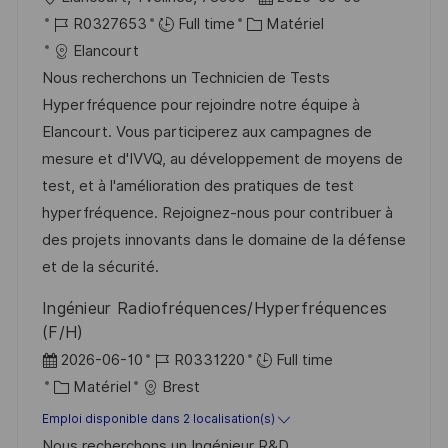
o
g
o
R
C
a
R0327653
Full time
Matériel
s
e
c
é
a
t
Elancourt
t
a
f
t
e
Nous recherchons un Technicien de Tests
e
l
é
é
d
Hyperfréquence pour rejoindre notre équipe à
i
r
g
’
Elancourt. Vous participerez aux campagnes de
s
e
o
a
mesure et d'IVVQ, au développement de moyens de
a
n
r
f
test, et à l'amélioration des pratiques de test
t
c
i
f
hyperfréquence. Rejoignez-nous pour contribuer à
i
e
e
i
des projets innovants dans le domaine de la défense
o
d
c
et de la sécurité.
n
u
h
Ingénieur Radiofréquences/Hyperfréquences
p
a
(F/H)
o
g
D
R
2026-06-10
R0331220
Full time
s
e
a
C
é
Matériel
Brest
t
t
a
f
Emploi disponible dans 2 localisation(s)
e
e
t
é
Nous recherchons un Ingénieur R&D