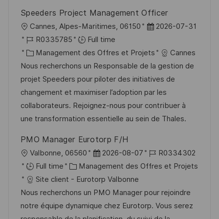
i
e
i
i
Speeders Project Management Officer
o
d
e
c
l
D
Cannes, Alpes-Maritimes, 06150
2026-07-31
n
u
h
o
R
a
R0335785
Full time
p
a
c
é
C
t
Management des Offres et Projets
Cannes
o
g
a
f
a
e
Nous recherchons un Responsable de la gestion de
s
e
l
é
t
d
projet Speeders pour piloter des initiatives de
t
i
r
é
’
changement et maximiser l’adoption par les
e
s
e
g
a
collaborateurs. Rejoignez-nous pour contribuer à
a
n
o
f
une transformation essentielle au sein de Thales.
t
c
r
f
PMO Manager Eurotorp F/H
i
e
i
i
l
D
R
Valbonne, 06560
2026-08-07
R0334302
o
d
e
c
o
C
a
é
Full time
Management des Offres et Projets
n
u
h
c
a
t
f
Site client - Eurotorp Valbonne
p
a
a
t
e
é
Nous recherchons un PMO Manager pour rejoindre
o
g
l
é
d
r
notre équipe dynamique chez Eurotorp. Vous serez
s
e
i
g
’
e
responsable de la planification, du suivi de la