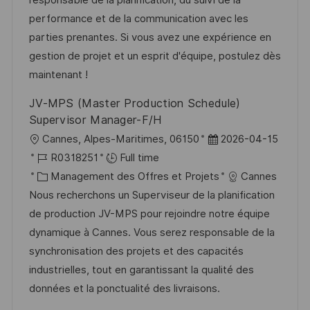
t
s
o
a
n
performance et de la communication avec les
e
a
r
f
c
parties prenantes. Si vous avez une expérience en
t
i
f
e
gestion de projet et un esprit d'équipe, postulez dès
i
e
i
d
maintenant !
o
c
u
JV-MPS (Master Production Schedule)
n
h
p
Supervisor Manager-F/H
a
o
l
D
Cannes, Alpes-Maritimes, 06150
2026-04-15
g
s
o
R
a
R0318251
Full time
e
t
c
é
C
t
Management des Offres et Projets
Cannes
e
a
f
a
e
Nous recherchons un Superviseur de la planification
l
é
t
d
de production JV-MPS pour rejoindre notre équipe
i
r
é
’
dynamique à Cannes. Vous serez responsable de la
s
e
g
a
synchronisation des projets et des capacités
a
n
o
f
industrielles, tout en garantissant la qualité des
t
c
r
f
données et la ponctualité des livraisons.
i
e
i
i