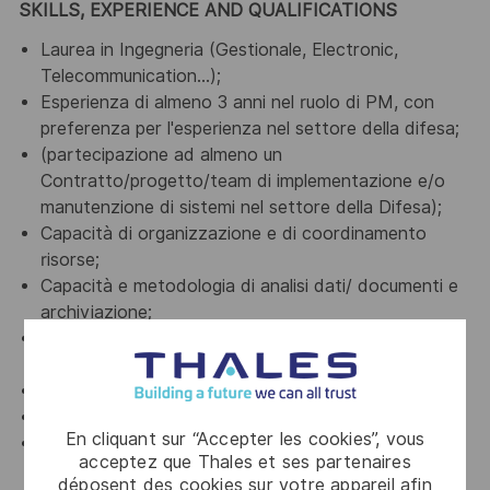
SKILLS, EXPERIENCE AND QUALIFICATIONS
Laurea in Ingegneria (Gestionale, Electronic,
Telecommunication
...
);
Esperienza di almeno 3 anni nel ruolo di PM, con
preferenza per l'esperienza nel settore della difesa;
(partecipazione ad almeno un
Contratto/progetto/team di implementazione e/o
manutenzione di
sistemi nel settore della Difesa);
Capacità di organizzazione e di coordinamento
risorse;
Capacità e metodologia di analisi dati/ documenti e
archiviazione;
Ottima conoscenza della lingua inglese (parlata e
scritta);
Autonomia, intraprendenza e proattività;
Disponibilità a trasferte sia in Italia sia all’estero;
En cliquant sur “Accepter les cookies”, vous
Capacità di lavoro in team e forte motivazione al
acceptez que Thales et ses partenaires
lavoro per obiettivi;
déposent des cookies sur votre appareil afin