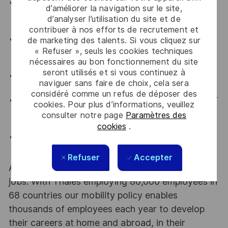
Conoscenze legislative ed esperienze in ambito
d’améliorer la navigation sur le site,
Difesa o più in generale in ambito di Pubblica
d’analyser l’utilisation du site et de
Amministrazione;
contribuer à nos efforts de recrutement et
Conoscenze ed esperienze in ambito Sicurezza
de marketing des talents. Si vous cliquez sur
« Refuser », seuls les cookies techniques
Industriale;
Conoscenze ed esperienze in ambito
nécessaires au bon fonctionnement du site
HSE;
seront utilisés et si vous continuez à
Certificazione PMI/PMP - IPMA Project Manager
naviguer sans faire de choix, cela sera
(o equivalente) è un plus;
considéré comme un refus de déposer des
Conoscenze di MICROSOFT OFFICE, MS PROJECT
cookies. Pour plus d’informations, veuillez
e altri tool per la pianificazione delle attività e per la
consulter notre page
Paramètres des
reportistica;
cookies
.
Esperienza di negoziazione e capacità di trattare
con i clienti.
Refuser
Accepter
At Thales we provide CAREERS and not only
jobs. With Thales employing 80,000 employees in
68 countries our mobility policy enables
thousands of employees each year to develop
their careers at home and abroad, in their