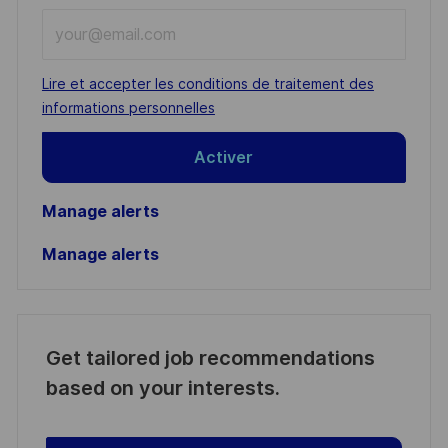
Enter
Email
address
Required
Lire et accepter les conditions de traitement des
(Required)
informations personnelles
Activer
Manage alerts
Manage alerts
Get tailored job recommendations
based on your interests.