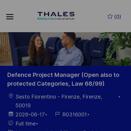
Skip to main content
Skip to main content
(0)
-
-
Defence Project Manager (Open also to
protected Categories, Law 68/99)
localisation
Sesto Fiorentino - Firenze, Firenze,
50019
Date
Référence
2026-06-17
R0316001
d’affichage
du poste
Hiring
Full time