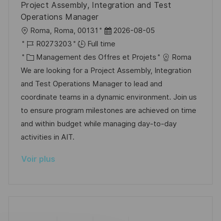
Project Assembly, Integration and Test
o
d
e
c
Operations Manager
n
u
h
l
D
Roma, Roma, 00131
2026-08-05
p
a
o
R
a
R0273203
Full time
o
g
c
é
C
t
Management des Offres et Projets
Roma
s
e
a
f
a
e
We are looking for a Project Assembly, Integration
t
l
é
t
d
and Test Operations Manager to lead and
e
i
r
é
’
coordinate teams in a dynamic environment. Join us
s
e
g
a
to ensure program milestones are achieved on time
a
n
o
f
and within budget while managing day-to-day
t
c
r
f
activities in AIT.
i
e
i
i
Voir plus
o
d
e
c
n
u
h
p
a
o
g
s
e