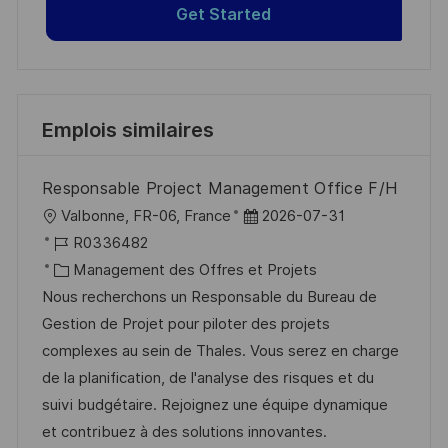
Get Started
Emplois similaires
Responsable Project Management Office F/H
l
D
Valbonne, FR-06, France
2026-07-31
o
R
a
R0336482
c
é
C
t
Management des Offres et Projets
a
f
a
e
Nous recherchons un Responsable du Bureau de
l
é
t
d
Gestion de Projet pour piloter des projets
i
r
é
’
complexes au sein de Thales. Vous serez en charge
s
e
g
a
de la planification, de l'analyse des risques et du
a
n
o
f
suivi budgétaire. Rejoignez une équipe dynamique
t
c
r
f
et contribuez à des solutions innovantes.