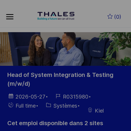
Skip to main content
Skip to main content
(0)
-
-
Head of System Integration & Testing
(m/w/d)
Date
Référence
2026-05-27
R0315980
d’affichage
du poste
Hiring
Catégorie
Full time
Systèmes
Kiel
Type
Cet emploi disponible dans 2 sites