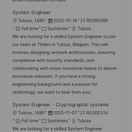
t
i
f
e
System Engineer
i
e
i
d
l
D
R
Tubize, 1480
2025-10-16
R0290386
o
c
u
o
C
a
é
Full time
Systèmes
Tubize
n
h
p
c
a
t
f
We are looking for a skilled System Engineer to join
a
o
a
t
e
é
our team at Thales in Tubize, Belgium. This role
g
s
l
é
d
r
involves designing network architectures, ensuring
e
t
i
g
’
e
compliance with security standards, and
e
s
o
a
n
collaborating with cross-functional teams to deliver
a
r
f
c
innovative solutions. If you have a strong
t
i
f
e
engineering background and a passion for
i
e
i
d
technology, we want to hear from you!
o
c
u
System Engineer - Cryptographic systems
n
h
p
l
D
R
Tubize, 1480
2025-11-07
R0305314
a
o
o
C
a
é
Full time
Systèmes
Tubize
g
s
c
a
t
f
We are looking for a skilled System Engineer
e
t