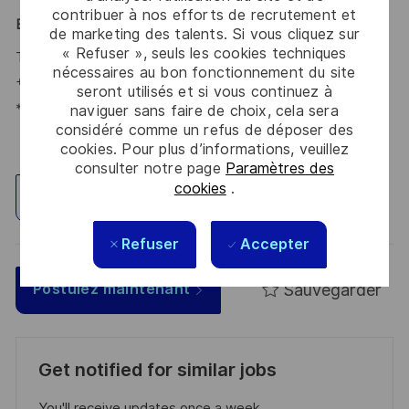
contribuer à nos efforts de recrutement et
Benedikt Petzet
-
de marketing des talents. Si vous cliquez sur
« Refuser », seuls les cookies techniques
Talent Acquisition Partner #LI-BP1
nécessaires au bon fonctionnement du site
+ 49 173 585 90 29
seront utilisés et si vous continuez à
*Human Intelligence
naviguer sans faire de choix, cela sera
considéré comme un refus de déposer des
cookies. Pour plus d’informations, veuillez
consulter notre page
Paramètres des
cookies
.
Explorez un site
Refuser
Accepter
Sauvegarder
Postulez maintenant
Get notified for similar jobs
You'll receive updates once a week