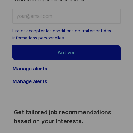
Enter
Email
address
Required
Lire et accepter les conditions de traitement des
(Required)
informations personnelles
Activer
Manage alerts
Manage alerts
Get tailored job recommendations
based on your interests.