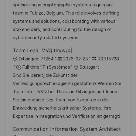
a
t
e
é
specializing in cryptographic systems to join our
e
l
é
d
r
team in Tubize, Belgium. This role involves defining
i
g
’
e
systems and solutions, collaborating with various
s
o
a
n
stakeholders, and contributing to the design of
a
r
f
c
cybersecurity-related systems.
t
i
f
e
Team Lead IVVQ (m/w/d)
i
e
i
d
l
D
R
Ditzingen, 71254
2026-02-23
R0315728
o
c
u
o
C
a
é
Full time
Systèmes
Stuttgart
n
h
p
c
a
t
f
Sind Sie bereit, die Zukunft der
a
o
a
t
e
é
Verteidigungstechnologie zu gestalten? Werden Sie
g
s
l
é
d
r
Teamleiter IVVQ bei Thales in Ditzingen und führen
e
t
i
g
’
e
Sie ein engagiertes Team von Experten in der
e
s
o
a
n
Entwicklung sicherheitskritischer Systeme. Ihre
a
r
f
c
Expertise in Integration und Verifikation ist gefragt!
t
i
f
e
Communication Information System Architect
i
e
i
d