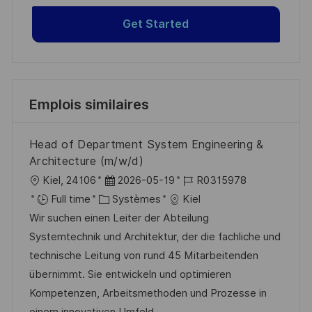
Get Started
Emplois similaires
Head of Department System Engineering &
Architecture (m/w/d)
l
D
R
Kiel, 24106
2026-05-19
R0315978
o
C
a
é
Full time
Systèmes
Kiel
c
a
t
f
Wir suchen einen Leiter der Abteilung
a
t
e
é
Systemtechnik und Architektur, der die fachliche und
l
é
d
r
technische Leitung von rund 45 Mitarbeitenden
i
g
’
e
übernimmt. Sie entwickeln und optimieren
s
o
a
n
Kompetenzen, Arbeitsmethoden und Prozesse in
a
r
f
c
einem innovativen Umfeld.