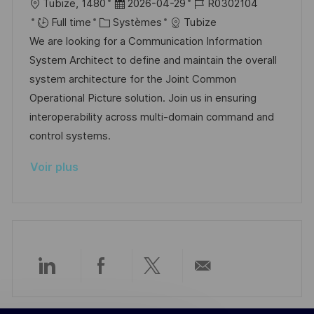
l
D
R
Tubize, 1480
2026-04-29
R0302104
o
c
u
o
C
a
é
Full time
Systèmes
Tubize
n
h
p
c
a
t
f
We are looking for a Communication Information
a
o
a
t
e
é
System Architect to define and maintain the overall
g
s
l
é
d
r
system architecture for the Joint Common
e
t
i
g
’
e
Operational Picture solution. Join us in ensuring
e
s
o
a
n
interoperability across multi-domain command and
a
r
f
c
control systems.
t
i
f
e
Voir plus
i
e
i
d
o
c
u
n
h
p
a
o
g
s
e
t
Partager
Partager
Partager
Partager
e