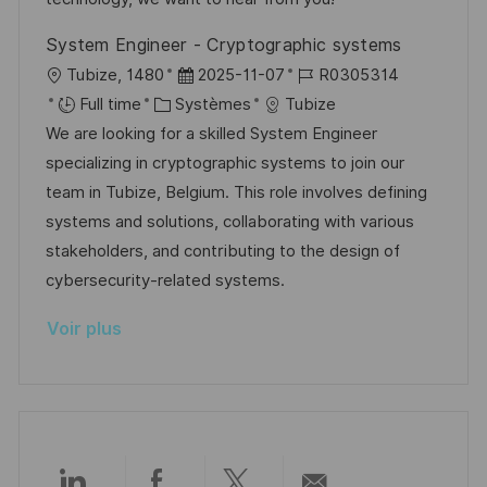
o
c
u
System Engineer - Cryptographic systems
n
h
p
l
D
R
Tubize, 1480
2025-11-07
R0305314
a
o
o
C
a
é
Full time
Systèmes
Tubize
g
s
c
a
t
f
We are looking for a skilled System Engineer
e
t
a
t
e
é
specializing in cryptographic systems to join our
e
l
é
d
r
team in Tubize, Belgium. This role involves defining
i
g
’
e
systems and solutions, collaborating with various
s
o
a
n
stakeholders, and contributing to the design of
a
r
f
c
cybersecurity-related systems.
t
i
f
e
Voir plus
i
e
i
d
o
c
u
n
h
p
a
o
g
s
e
t