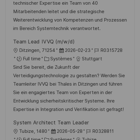
’
g
e
technischer Expertise ein Team von 40
a
o
n
Mitarbeitenden leitet und die strategische
f
r
c
Weiterentwicklung von Kompetenzen und Prozessen
f
i
e
im Bereich Systemtechnik verantwortet.
i
e
d
Team Lead IVVQ (m/w/d)
c
u
l
D
R
Ditzingen, 71254
2026-02-23
R0315728
h
p
o
C
a
é
Full time
Systèmes
Stuttgart
a
o
c
a
t
f
Sind Sie bereit, die Zukunft der
g
s
a
t
e
é
Verteidigungstechnologie zu gestalten? Werden Sie
e
t
l
é
d
r
Teamleiter IVVQ bei Thales in Ditzingen und führen
e
i
g
’
e
Sie ein engagiertes Team von Experten in der
s
o
a
n
Entwicklung sicherheitskritischer Systeme. Ihre
a
r
f
c
Expertise in Integration und Verifikation ist gefragt!
t
i
f
e
System Architect Team Leader
i
e
i
d
l
D
R
Tubize, 1480
2026-05-28
R0328811
o
c
u
o
C
a
é
Full time
Systèmes
Tubize