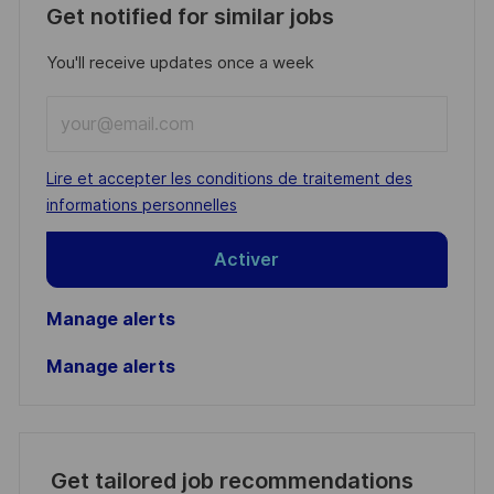
Get notified for similar jobs
You'll receive updates once a week
Enter
Email
address
Required
Lire et accepter les conditions de traitement des
(Required)
informations personnelles
Activer
Manage alerts
Manage alerts
Get tailored job recommendations