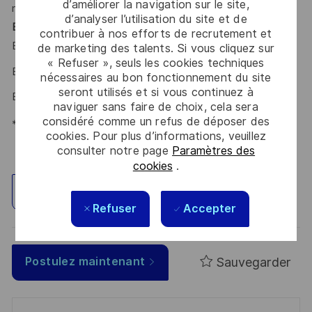
d’améliorer la navigation sur le site,
morgen zu begegnen. Sind Sie dabei? Ihr Ansprechpartner
d’analyser l’utilisation du site et de
Benedikt Petzet
freut sich schon auf Ihre Online-
contribuer à nos efforts de recrutement et
Bewerbung über unser
.
Karriereportal
de marketing des talents. Si vous cliquez sur
« Refuser », seuls les cookies techniques
Benedikt Petzet – Talent Acquisition Partner
nécessaires au bon fonctionnement du site
seront utilisés et si vous continuez à
Benedikt.PETZET@thalesgroup.com
naviguer sans faire de choix, cela sera
considéré comme un refus de déposer des
*Human Intelligence
cookies. Pour plus d’informations, veuillez
consulter notre page
Paramètres des
cookies
.
Explorez un site
Refuser
Accepter
Sauvegarder
Postulez maintenant