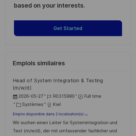
based on your interests.
Get Started
Emplois similaires
Head of System Integration & Testing
(m/w/d)
D
R
2026-05-27
R0315980
Full time
a
C
é
Systèmes
Kiel
t
a
f
Emploi disponible dans 2 localisation(s)
e
t
é
Wir suchen einen Leiter für Systemintegration und
d
é
r
Test (m/w/d), der mit umfassender fachlicher und