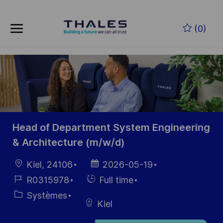
Skip to main content
(0)
-
Head of Department System Engineering
& Architecture (m/w/d)
localisation
Date
Kiel, 24106
2026-05-19
d’affichage
Référence
Hiring
R0315978
Full time
du poste
Type
Catégorie
Systèmes
Kiel