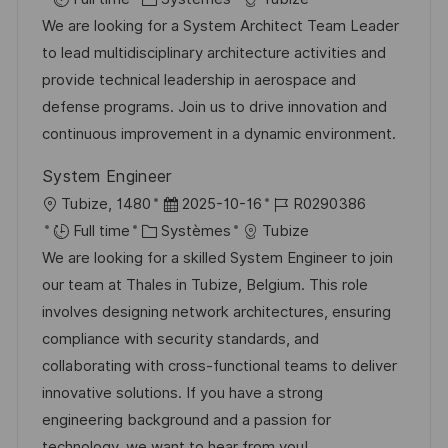
n
h
p
c
a
t
f
We are looking for a System Architect Team Leader
a
o
a
t
e
é
to lead multidisciplinary architecture activities and
g
s
l
é
d
r
provide technical leadership in aerospace and
e
t
i
g
’
e
defense programs. Join us to drive innovation and
e
s
o
a
n
continuous improvement in a dynamic environment.
a
r
f
c
System Engineer
t
i
f
e
l
D
R
Tubize, 1480
2025-10-16
R0290386
i
e
i
d
o
C
a
é
Full time
Systèmes
Tubize
o
c
u
c
a
t
f
We are looking for a skilled System Engineer to join
n
h
p
a
t
e
é
our team at Thales in Tubize, Belgium. This role
a
o
l
é
d
r
involves designing network architectures, ensuring
g
s
i
g
’
e
compliance with security standards, and
e
t
s
o
a
n
collaborating with cross-functional teams to deliver
e
a
r
f
c
innovative solutions. If you have a strong
t
i
f
e
engineering background and a passion for
i
e
i
d
technology, we want to hear from you!