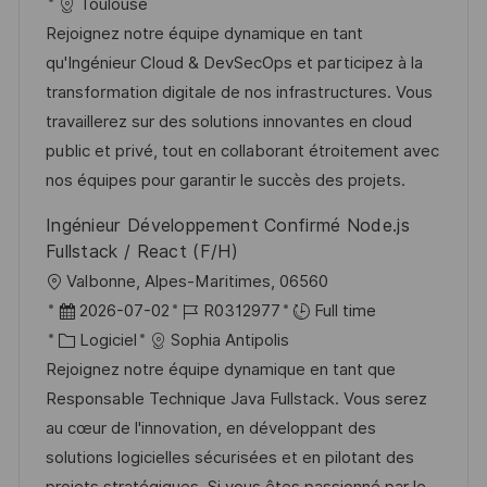
c
é
a
t
Toulouse
e
t
a
f
t
e
Rejoignez notre équipe dynamique en tant
e
l
é
é
d
qu'Ingénieur Cloud & DevSecOps et participez à la
i
r
g
’
transformation digitale de nos infrastructures. Vous
s
e
o
a
travaillerez sur des solutions innovantes en cloud
a
n
r
f
public et privé, tout en collaborant étroitement avec
t
c
i
f
nos équipes pour garantir le succès des projets.
i
e
e
i
Ingénieur Développement Confirmé Node.js
o
d
c
Fullstack / React (F/H)
n
u
h
l
Valbonne, Alpes-Maritimes, 06560
p
a
o
D
R
2026-07-02
R0312977
Full time
o
g
c
a
C
é
Logiciel
Sophia Antipolis
s
e
a
t
a
f
Rejoignez notre équipe dynamique en tant que
t
l
e
t
é
Responsable Technique Java Fullstack. Vous serez
e
i
d
é
r
au cœur de l'innovation, en développant des
s
’
g
e
solutions logicielles sécurisées et en pilotant des
a
a
o
n