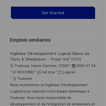
Get Started
Emplois similaires
Ingénieur Développement Logiciel Bancs de
Tests & Simulateurs - Projet Iris² (F/H)
l
D
Toulouse, Haute-Garonne, 31000
2026-07-24
o
R
C
a
R0331882
Full time
Logiciel
c
é
a
t
Toulouse
a
f
t
e
Nous recherchons un Ingénieur Développement
l
é
é
d
Logiciel pour rejoindre notre équipe dynamique à
i
r
g
’
Toulouse. Vous serez responsable du
s
e
o
a
développement et de l'intégration de simulateurs et