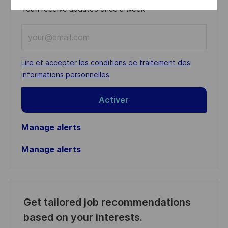
You'll receive updates once a week
Enter
Email
address
Required
Lire et accepter les conditions de traitement des
(Required)
informations personnelles
Activer
Manage alerts
Manage alerts
Get tailored job recommendations
based on your interests.