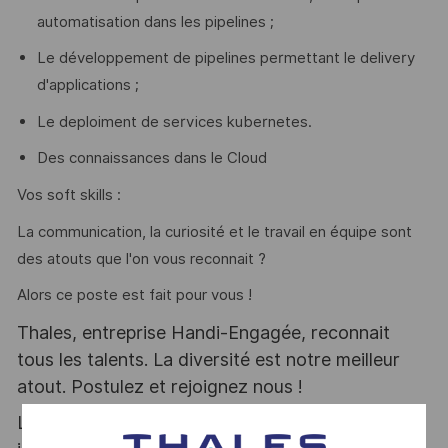
automatisation dans les pipelines ;
Le développement de pipelines permettant le delivery
d'applications ;
Le deploiment de services kubernetes.
Des connaissances dans le Cloud
Vos soft skills :
La communication, la curiosité et le travail en équipe sont
des atouts que l'on vous reconnait ?
Alors ce poste est fait pour vous !
Thales, entreprise Handi-Engagée, reconnait
tous les talents. La diversité est notre meilleur
atout. Postulez et rejoignez nous !
Le poste pouvant nécessiter d'accéder à des