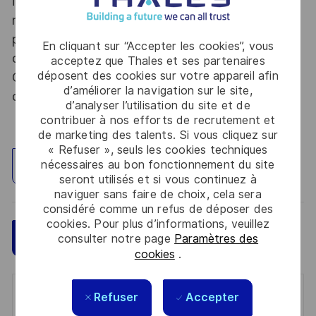
informations relevant du secret de la défense
nationale, la personne retenue fera l'objet d'une
procédure d’habilitation, conformément aux
En cliquant sur “Accepter les cookies”, vous
dispositions des articles R.2311-1 et suivants du
acceptez que Thales et ses partenaires
déposent des cookies sur votre appareil afin
Code de la défense et de l’IGI 1300 SGDSN/PSE
d’améliorer la navigation sur le site,
du 09 août 2021.
d’analyser l’utilisation du site et de
contribuer à nos efforts de recrutement et
de marketing des talents. Si vous cliquez sur
« Refuser », seuls les cookies techniques
nécessaires au bon fonctionnement du site
Explorez un site
seront utilisés et si vous continuez à
naviguer sans faire de choix, cela sera
considéré comme un refus de déposer des
cookies. Pour plus d’informations, veuillez
Sauvegarder
Postulez maintenant
consulter notre page
Paramètres des
cookies
.
Refuser
Accepter
Get notified for similar jobs