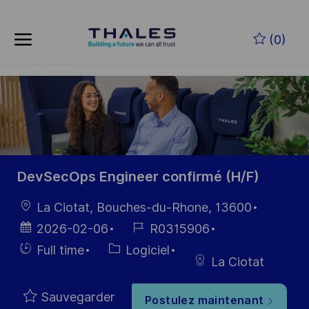
Skip to main content
Skip to main content
(0)
-
-
DevSecOps Engineer confirmé (H/F)
localisation
La Ciotat, Bouches-du-Rhone, 13600
Date
Référence
2026-02-06
R0315906
d’affichage
du poste
Hiring
Catégorie
Full time
Logiciel
La Ciotat
Type
Sauvegarder
Postulez maintenant