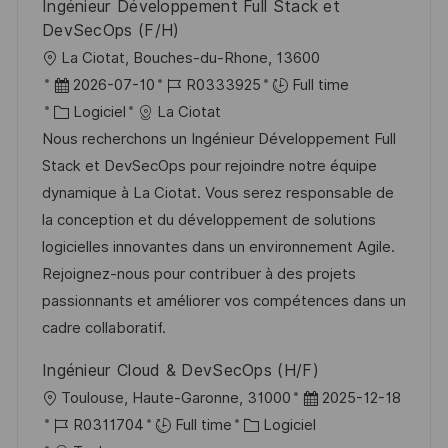
Ingénieur Développement Full Stack et
n
c
u
DevSecOps (F/H)
h
p
l
La Ciotat, Bouches-du-Rhone, 13600
a
o
o
D
R
2026-07-10
R0333925
Full time
g
s
c
a
C
é
Logiciel
La Ciotat
e
t
a
t
a
f
Nous recherchons un Ingénieur Développement Full
e
l
e
t
é
Stack et DevSecOps pour rejoindre notre équipe
i
d
é
r
dynamique à La Ciotat. Vous serez responsable de
s
’
g
e
la conception et du développement de solutions
a
a
o
n
logicielles innovantes dans un environnement Agile.
t
f
r
c
Rejoignez-nous pour contribuer à des projets
i
f
i
e
passionnants et améliorer vos compétences dans un
o
i
e
d
cadre collaboratif.
n
c
u
Ingénieur Cloud & DevSecOps (H/F)
h
p
l
D
Toulouse, Haute-Garonne, 31000
2025-12-18
a
o
o
R
C
a
R0311704
Full time
Logiciel
g
s