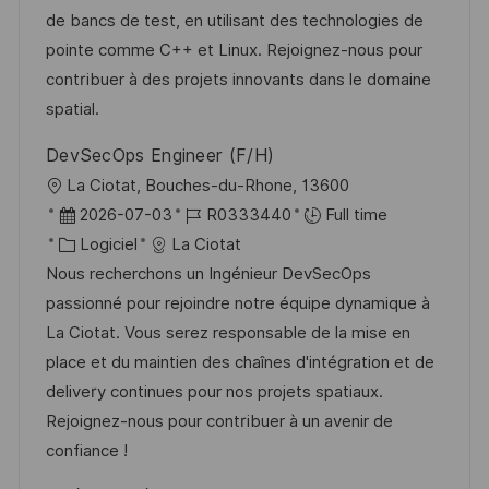
a
n
r
f
de bancs de test, en utilisant des technologies de
t
c
i
f
pointe comme C++ et Linux. Rejoignez-nous pour
i
e
e
i
contribuer à des projets innovants dans le domaine
o
d
c
spatial.
n
u
h
DevSecOps Engineer (F/H)
p
a
l
La Ciotat, Bouches-du-Rhone, 13600
o
g
o
D
R
2026-07-03
R0333440
Full time
s
e
c
a
C
é
Logiciel
La Ciotat
t
a
t
a
f
Nous recherchons un Ingénieur DevSecOps
e
l
e
t
é
passionné pour rejoindre notre équipe dynamique à
i
d
é
r
La Ciotat. Vous serez responsable de la mise en
s
’
g
e
place et du maintien des chaînes d'intégration et de
a
a
o
n
delivery continues pour nos projets spatiaux.
t
f
r
c
Rejoignez-nous pour contribuer à un avenir de
i
f
i
e
confiance !
o
i
e
d