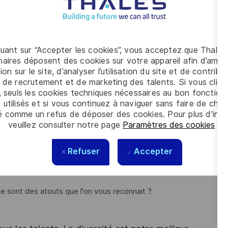
ingénierie impliquées dans le projet.
quant sur “Accepter les cookies”, vous acceptez que Thales
aires déposent des cookies sur votre appareil afin d’améli
de missions de pilotage de projet logiciel ?
ion sur le site, d’analyser l’utilisation du site et de contribu
c+5, avec une expérience d’au moins 6 ans dans le pilotage et
 de recrutement et de marketing des talents. Si vous cliqu
, seuls les cookies techniques nécessaires au bon fonctio
 utilisés et si vous continuez à naviguer sans faire de choi
oppement logiciel ainsi que les techniques de planification
é comme un refus de déposer des cookies. Pour plus d’info
veuillez consulter notre page
Paramètres des cookies
.
r collectivement avec les différents acteurs et métiers
Refuser
Accepter
animation d’équipes de développement logiciel en
omie sont des atouts que l'on vous reconnait ?