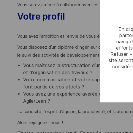
Vous serez amené à collaborer avec les autres équipes d’
Votre profil
En cli
parten
Vous avez l’ambition et l’envie de vous épanouir au cœur 
navigat
Vous disposez d’un diplôme d’ingénieur ou équivalent Ba
efforts
Refuser »
le suivi des activités de développement logiciel et :
site seront
Vous maîtrisez la structuration d’un plan de dével
considér
et d’organisation des travaux ?
Votre communication et votre capacité à travaille
font partie de vos atouts ?
Vous avez une expérience avérée en conduite et 
Agile/Lean ?
La curiosité, l’esprit d’équipe, la proactivité, et l’auton
Alors rejoignez- nous !