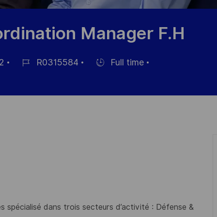
ordination Manager F.H
2
R0315584
Full time
Référence
Hiring
du
Type
poste
 spécialisé dans trois secteurs d’activité : Défense &