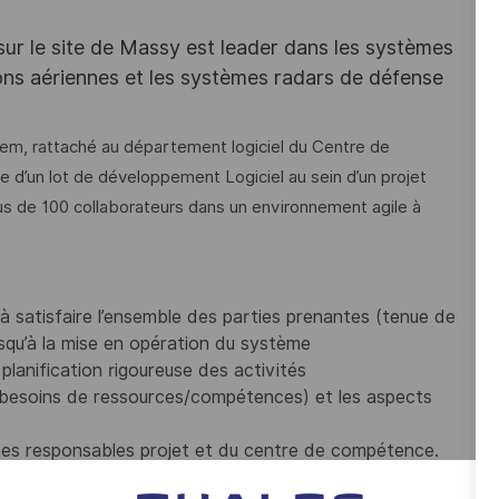
 sur le site de Massy est leader dans les systèmes
s aériennes et les systèmes radars de défense
em, rattaché au département logiciel du Centre de
d’un lot de développement Logiciel au sein d’un projet
lus de 100 collaborateurs dans un environnement agile à
à satisfaire l’ensemble des parties prenantes (tenue de
jusqu’à la mise en opération du système
planification rigoureuse des activités
es besoins de ressources/compétences) et les aspects
 des responsables projet et du centre de compétence.
orts d’anomalies.