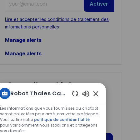
Activer
Email
address
Required
Lire et accepter les conditions de traitement des
(Required)
informations personnelles
Manage alerts
Manage alerts
Get tailored job
Robot Thales Carrières
recommendations
Sons
based on your
de
Les informations que vous fournissez au chatbot
interests.
chatbot
seront collectées pour améliorer votre expérience.
Veuillez lire notre
politique de confidentialité
activés
pour voir comment nous stockons et protégeons
vos données