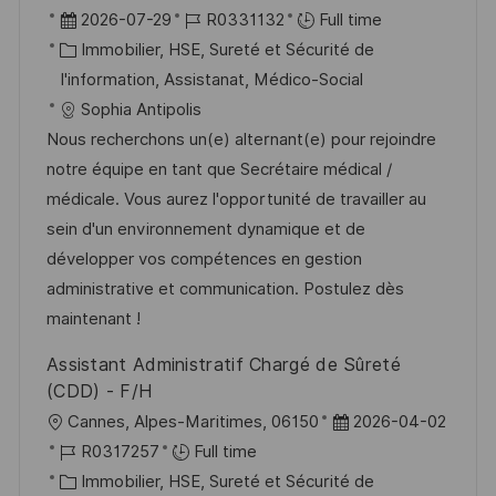
o
D
R
2026-07-29
R0331132
Full time
c
a
C
é
Immobilier, HSE, Sureté et Sécurité de
a
t
a
f
I'information, Assistanat, Médico-Social
l
e
t
é
Sophia Antipolis
i
d
é
r
Nous recherchons un(e) alternant(e) pour rejoindre
s
’
g
e
notre équipe en tant que Secrétaire médical /
a
a
o
n
médicale. Vous aurez l'opportunité de travailler au
t
f
r
c
sein d'un environnement dynamique et de
i
f
i
e
développer vos compétences en gestion
o
i
e
d
administrative et communication. Postulez dès
n
c
u
maintenant !
h
p
Assistant Administratif Chargé de Sûreté
a
o
(CDD) - F/H
g
s
l
D
Cannes, Alpes-Maritimes, 06150
2026-04-02
e
t
o
R
a
R0317257
Full time
e
c
é
C
t
Immobilier, HSE, Sureté et Sécurité de