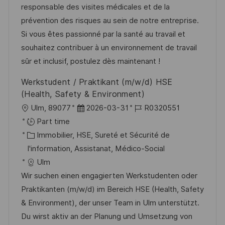
a
n
o
f
responsable des visites médicales et de la
t
c
r
f
prévention des risques au sein de notre entreprise.
i
e
i
i
Si vous êtes passionné par la santé au travail et
o
d
e
c
souhaitez contribuer à un environnement de travail
n
u
h
sûr et inclusif, postulez dès maintenant !
p
a
Werkstudent / Praktikant (m/w/d) HSE
o
g
(Health, Safety & Environment)
s
e
l
D
R
Ulm, 89077
2026-03-31
R0320551
t
o
a
é
Part time
e
c
C
t
f
Immobilier, HSE, Sureté et Sécurité de
a
a
e
é
I'information, Assistanat, Médico-Social
l
t
d
r
Ulm
i
é
’
e
Wir suchen einen engagierten Werkstudenten oder
s
g
a
n
Praktikanten (m/w/d) im Bereich HSE (Health, Safety
a
o
f
c
& Environment), der unser Team in Ulm unterstützt.
t
r
f
e
Du wirst aktiv an der Planung und Umsetzung von