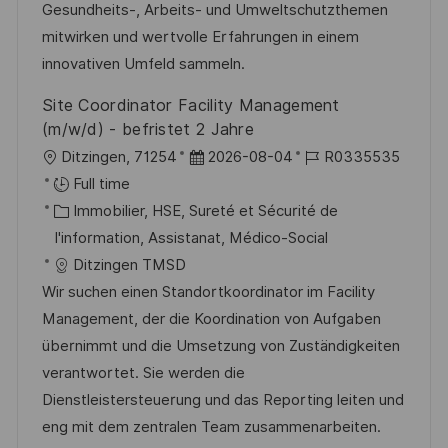
i
i
i
d
Gesundheits-, Arbeits- und Umweltschutzthemen
o
e
c
u
mitwirken und wertvolle Erfahrungen in einem
n
h
p
innovativen Umfeld sammeln.
a
o
Site Coordinator Facility Management
g
s
(m/w/d) - befristet 2 Jahre
e
t
l
D
R
Ditzingen, 71254
2026-08-04
R0335535
e
o
a
é
Full time
c
C
t
f
Immobilier, HSE, Sureté et Sécurité de
a
a
e
é
I'information, Assistanat, Médico-Social
l
t
d
r
Ditzingen TMSD
i
é
’
e
Wir suchen einen Standortkoordinator im Facility
s
g
a
n
Management, der die Koordination von Aufgaben
a
o
f
c
übernimmt und die Umsetzung von Zuständigkeiten
t
r
f
e
verantwortet. Sie werden die
i
i
i
d
Dienstleistersteuerung und das Reporting leiten und
o
e
c
u
eng mit dem zentralen Team zusammenarbeiten.