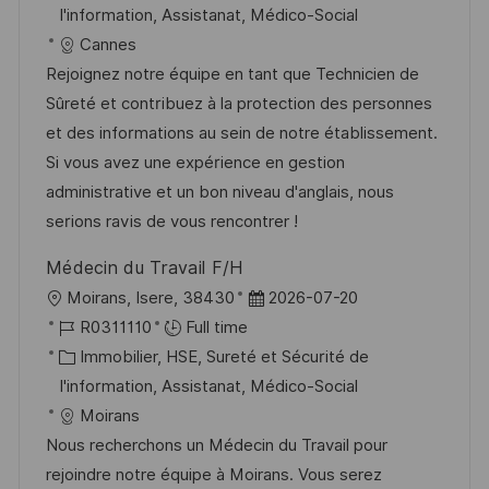
a
f
a
e
I'information, Assistanat, Médico-Social
l
é
t
d
Cannes
i
r
é
’
Rejoignez notre équipe en tant que Technicien de
s
e
g
a
Sûreté et contribuez à la protection des personnes
a
n
o
f
et des informations au sein de notre établissement.
t
c
r
f
Si vous avez une expérience en gestion
i
e
i
i
administrative et un bon niveau d'anglais, nous
o
d
e
c
serions ravis de vous rencontrer !
n
u
h
Médecin du Travail F/H
p
a
l
D
Moirans, Isere, 38430
2026-07-20
o
g
o
R
a
R0311110
Full time
s
e
c
é
C
t
Immobilier, HSE, Sureté et Sécurité de
t
a
f
a
e
I'information, Assistanat, Médico-Social
e
l
é
t
d
Moirans
i
r
é
’
Nous recherchons un Médecin du Travail pour
s
e
g
a
rejoindre notre équipe à Moirans. Vous serez