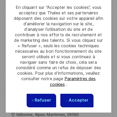
Manage alerts
En cliquant sur “Accepter les cookies”, vous
acceptez que Thales et ses partenaires
déposent des cookies sur votre appareil afin
d’améliorer la navigation sur le site,
Get tailored job recommendations
d’analyser l’utilisation du site et de
contribuer à nos efforts de recrutement et
based on your interests.
de marketing des talents. Si vous cliquez sur
« Refuser », seuls les cookies techniques
nécessaires au bon fonctionnement du site
Get Started
seront utilisés et si vous continuez à
naviguer sans faire de choix, cela sera
considéré comme un refus de déposer des
cookies. Pour plus d’informations, veuillez
consulter notre page
Paramètres des
cookies
.
Emplois similaires
Refuser
Accepter
Alternance - Secrétaire médical / médicale -
H/F
l
Valbonne, Alpes-Maritimes, 06560