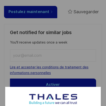
Sauvegarder
Postulez maintenant
Get notified for similar jobs
You'll receive updates once a week
Enter
Email
address
Required
Lire et accepter les conditions de traitement des
(Required)
informations personnelles
Activer
Manage alerts