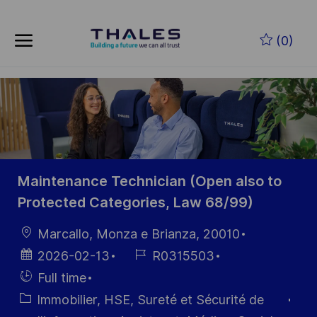
Skip to main content
Skip to main content
(0)
-
-
Maintenance Technician (Open also to
Protected Categories, Law 68/99)
localisation
Marcallo, Monza e Brianza, 20010
Date
Référence
2026-02-13
R0315503
d’affichage
du poste
Hiring
Full time
Type
Catégorie
Immobilier, HSE, Sureté et Sécurité de