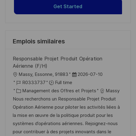
Get Started
Emplois similaires
Responsable Projet Produit Opération
Aérienne (F/H)
l
D
Massy, Essonne, 91883
2026-07-10
o
R
a
R0333737
Full time
c
é
C
t
Management des Offres et Projets
Massy
a
f
a
e
Nous recherchons un Responsable Projet Produit
l
é
t
d
Opération Aérienne pour piloter les activités liées à
i
r
é
’
la mise en œuvre de la politique produit pour les
s
e
g
a
systèmes d’opérations aériennes. Rejoignez-nous
a
n
o
f
pour contribuer à des projets innovants dans le