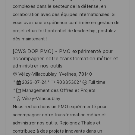
a
a
o
n
complexes dans le secteur de la défense, en
t
f
r
c
collaboration avec des équipes internationales. Si
i
f
i
e
vous avez une expérience confirmée en gestion de
o
i
e
d
projet et un fort potentiel de leadership, postulez
n
c
u
dès maintenant !
h
p
[CWS DOP PMO] - PMO expérimenté pour
a
o
accompagner notre transformation métier et
g
s
administrer nos outils
e
t
l
Vélizy-Villacoublay, Yvelines, 78140
e
o
D
R
2026-07-24
R0335362
Full time
c
a
C
é
Management des Offres et Projets
a
t
a
f
Vélizy-Villacoublay
l
e
t
é
Nous recherchons un PMO expérimenté pour
i
d
é
r
accompagner notre transformation métier et
s
’
g
e
administrer nos outils. Rejoignez Thales et
a
a
o
n
contribuez à des projets innovants dans un