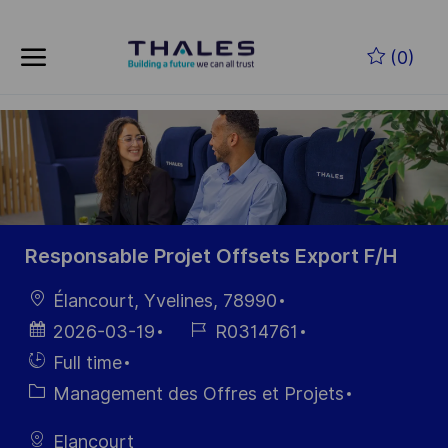
Skip to main content
Skip to main content
(0)
-
-
Responsable Projet Offsets Export F/H
localisation
Élancourt, Yvelines, 78990
Date
Référence
2026-03-19
R0314761
d’affichage
du poste
Hiring
Full time
Type
Catégorie
Management des Offres et Projets
Elancourt