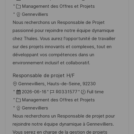
o
g
c
a
C
é
Management des Offres et Projets
s
e
a
t
a
f
Gennevilliers
t
l
e
t
é
Nous recherchons un Responsable de Projet
e
i
d
é
r
passionné pour rejoindre notre équipe dynamique
s
’
g
e
chez Thales. Vous aurez l'opportunité de travailler
a
a
o
n
sur des projets innovants et complexes, tout en
t
f
r
c
développant vos compétences dans un
i
f
i
e
environnement inclusif et collaboratif.
o
i
e
d
Responsable de projet H/F
n
c
u
l
Gennevilliers, Hauts-de-Seine, 92230
h
p
o
D
R
2026-06-16
R0331577
Full time
a
o
c
a
C
é
Management des Offres et Projets
g
s
a
t
a
f
Gennevilliers
e
t
l
e
t
é
Nous recherchons un Responsable de projet pour
e
i
d
é
r
rejoindre notre équipe dynamique à Gennevilliers.
s
’
g
e
Vous serez en charge de la gestion de projets