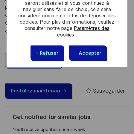
seront utilisés et si vous continuez à
procédure d’habilitation, conformément aux
naviguer sans faire de choix, cela sera
dispositions des articles R.2311-1 et suivants du
considéré comme un refus de déposer des
cookies. Pour plus d’informations, veuillez
Code de la défense et de l’IGI 1300 SGDSN/PSE
consulter notre page
Paramètres des
du 09 août 2021.
cookies
.
Refuser
Accepter
Explorez un site
Sauvegarder
Postulez maintenant
Get notified for similar jobs
You'll receive updates once a week