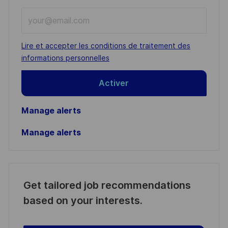
Enter
Email
address
Required
Lire et accepter les conditions de traitement des
(Required)
informations personnelles
Activer
Manage alerts
Manage alerts
Get tailored job recommendations
based on your interests.