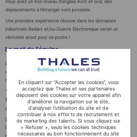
Vous avez un bon niveau d’anglais écrit et oral, des
déplacements à l’étranger sont possible.
Une première expérience réussie dans les domaines
industriels Radars et/ou Guerre Electronique serait un
véritable atout pour ce poste !
Le mot de l'équipe
La perspective de rejoindre des équipes dynamiques dans
un univers Export et Offset passionnant vous anime ? Alors
n'hésitez plus et postulez !
En cliquant sur “Accepter les cookies”, vous
acceptez que Thales et ses partenaires
Thales, entreprise Handi-Engagée, reconnait
déposent des cookies sur votre appareil afin
tous les talents. La diversité est notre meilleur
d’améliorer la navigation sur le site,
atout. Postulez et rejoignez nous !
d’analyser l’utilisation du site et de
contribuer à nos efforts de recrutement et
Le poste pouvant nécessiter d'accéder à des
de marketing des talents. Si vous cliquez sur
informations relevant du secret de la défense
« Refuser », seuls les cookies techniques
nécessaires au bon fonctionnement du site
nationale, la personne retenue fera l'objet d'une