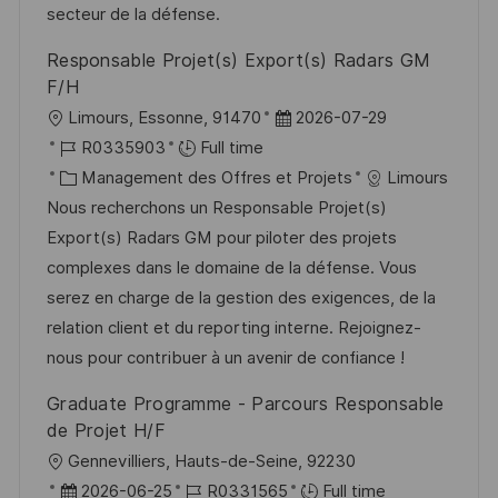
t
c
r
f
secteur de la défense.
i
e
i
i
Responsable Projet(s) Export(s) Radars GM
o
d
e
c
F/H
n
u
h
l
D
Limours, Essonne, 91470
2026-07-29
p
a
o
R
a
R0335903
Full time
o
g
c
é
C
t
Management des Offres et Projets
Limours
s
e
a
f
a
e
Nous recherchons un Responsable Projet(s)
t
l
é
t
d
Export(s) Radars GM pour piloter des projets
e
i
r
é
’
complexes dans le domaine de la défense. Vous
s
e
g
a
serez en charge de la gestion des exigences, de la
a
n
o
f
relation client et du reporting interne. Rejoignez-
t
c
r
f
nous pour contribuer à un avenir de confiance !
i
e
i
i
Graduate Programme - Parcours Responsable
o
d
e
c
de Projet H/F
n
u
h
l
Gennevilliers, Hauts-de-Seine, 92230
p
a
o
D
R
2026-06-25
R0331565
Full time